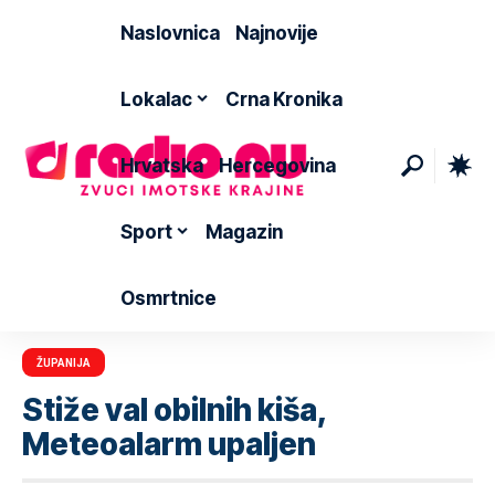
Naslovnica
Najnovije
Lokalac
Crna Kronika
Hrvatska
Hercegovina
Sport
Magazin
Osmrtnice
ŽUPANIJA
Stiže val obilnih kiša,
Meteoalarm upaljen