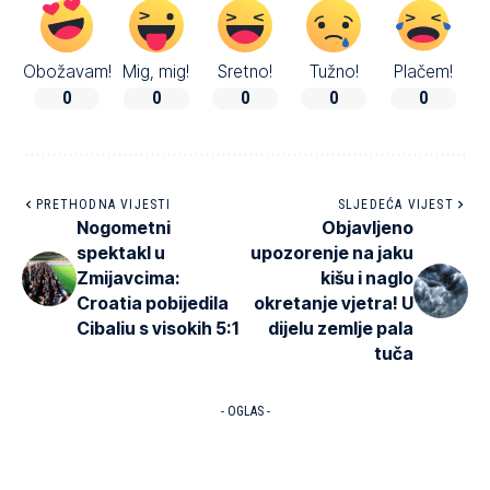
Obožavam!
Mig, mig!
Sretno!
Tužno!
Plačem!
0
0
0
0
0
PRETHODNA VIJESTI
SLJEDEĆA VIJEST
Nogometni
Objavljeno
spektakl u
upozorenje na jaku
Zmijavcima:
kišu i naglo
Croatia pobijedila
okretanje vjetra! U
Cibaliu s visokih 5:1
dijelu zemlje pala
tuča
- OGLAS -