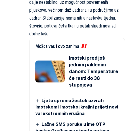
dalje nestabilno, uz mogućnost povremenih
pljuskova, većinom duž Jadrana i u područjima uz
Jadran.Stabilizacije nema niti u nastavku tjedna,
štoviše, potkraj četvrtka i u petak slijedi novi val
obilne kiše.
Možda vas i ovo zanima
Imotski pred još
jednim paklenim
danom: Temperature
će rasti do 38
stupnjeva
Ljeto sprema žestok uzvrat:
Imotskom i Imotskoj krajini prijeti novi
val ekstremnih vrućina
Lažne SMS poruke u ime OTP
banke: Građanima skinuto gotovo