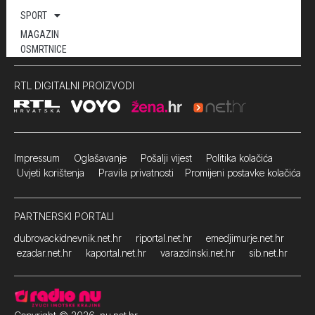
SPORT
MAGAZIN
OSMRTNICE
RTL DIGITALNI PROIZVODI
Impressum
Oglašavanje Pošalji vijest
Politika kolačića
Uvjeti korištenja
Pravila privatnosti
Promijeni postavke kolačića
PARTNERSKI PORTALI
dubrovackidnevnik.net.hr
riportal.net.hr
emedjimurje.net.hr
ezadar.net.hr
kaportal.net.hr
varazdinski.net.hr
sib.net.hr