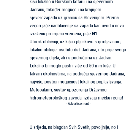
kišu lokalno u Gorskom kotaru i na sjevernom
Jadranu, također moguće i na krajnjem
sjeverozapadu uz granicu sa Slovenijom. Prema
večeri jače naoblačenje sa zapada kao uvod u novu
izraženu promjenu vremena, piše
N1
.
Utorak oblačniji, uz kišu i pljuskove s grmljavinom,
lokalno obilnije, osobito duž Jadrana, i to prije svega
sjevernog dijela, ali i u područjima uz Jadran.
Lokalno bi moglo pasti i više od 50 mm kiše. U
takvim okolnostima, na području sjevernog Jadrana,
najviše, postoji mogućnost lokalnog poplavljivanja.
Meteoalarm, sustav upozorenja Državnog
hidrometeorološkog zavoda, izdvaja riječku regiju!
- Advertisement -
U srijedu, na blagdan Svih Svetih, povoljnije, no i