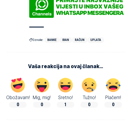
Oznake:
BANKE
IBAN
RAČUN
UPLATA
Vaša reakcija na ovaj članak…
Obožavam!
Mig, mig!
Sretno!
Tužno!
Plačem!
0
0
1
0
0