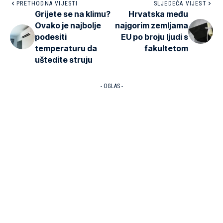
PRETHODNA VIJESTI
SLJEDEĆA VIJEST
Grijete se na klimu?
Hrvatska među
Ovako je najbolje
najgorim zemljama
podesiti
EU po broju ljudi s
temperaturu da
fakultetom
uštedite struju
- OGLAS -