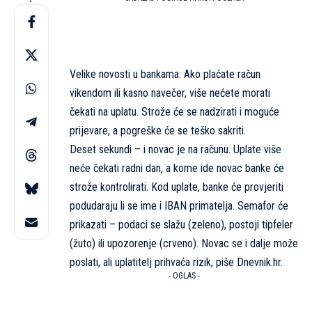
Velike novosti u bankama. Ako plaćate račun
vikendom ili kasno navečer, više nećete morati
čekati na uplatu. Strože će se nadzirati i moguće
prijevare, a pogreške će se teško sakriti.
Deset sekundi – i novac je na računu. Uplate više
neće čekati radni dan, a kome ide novac banke će
strože kontrolirati. Kod uplate, banke će provjeriti
podudaraju li se ime i IBAN primatelja. Semafor će
prikazati – podaci se slažu (zeleno), postoji tipfeler
(žuto) ili upozorenje (crveno). Novac se i dalje može
poslati, ali uplatitelj prihvaća rizik, piše
Dnevnik.hr
.
- OGLAS -