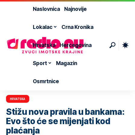
Naslovnica
Najnovije
Lokalac
Crna Kronika
Hrvatska
Hercegovina
Sport
Magazin
Osmrtnice
HRVATSKA
Stižu nova pravila u bankama:
Evo što će se mijenjati kod
plaćanja