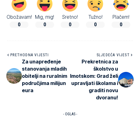
Obožavam!
Mig, mig!
Sretno!
Tužno!
Plačem!
0
0
0
0
0
PRETHODNA VIJESTI
SLJEDEĆA VIJEST
Za unapređenje
Prekretnica za
stanovanja mladih
školstvo u
obitelji na ruralnim
Imotskom: Grad želi
područjima milijun
upravljati školama i
eura
graditi novu
dvoranu!
- OGLAS -