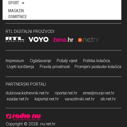
SPORT
MAGAZIN
OSMRTNICE
RTL DIGITALNI PROIZVODI
Impressum
Oglašavanje Pošalji vijest
Politika kolačića
Uvjeti korištenja
Pravila privatnosti
Promijeni postavke kolačića
PARTNERSKI PORTALI
dubrovackidnevnik.net.hr
riportal.net.hr
emedjimurje.net.hr
ezadar.net.hr
kaportal.net.hr
varazdinski.net.hr
sib.net.hr
Copyright © 2026. nu.net.hr