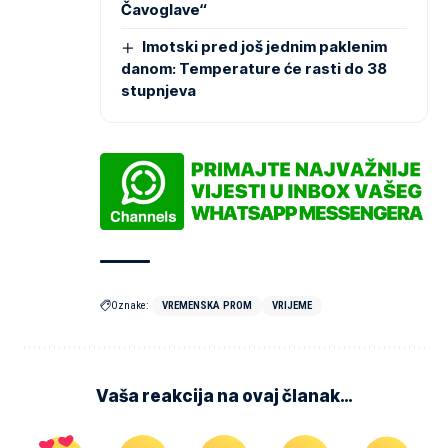
Čavoglave“
Imotski pred još jednim paklenim
danom: Temperature će rasti do 38
stupnjeva
Oznake:
VREMENSKA PROM
VRIJEME
Vaša reakcija na ovaj članak…