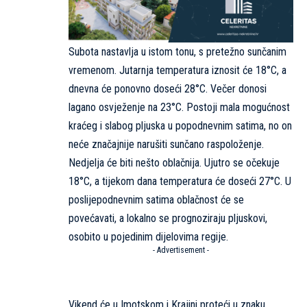
Subota nastavlja u istom tonu, s pretežno sunčanim
vremenom. Jutarnja temperatura iznosit će 18°C, a
dnevna će ponovno doseći 28°C. Večer donosi
lagano osvježenje na 23°C. Postoji mala mogućnost
kraćeg i slabog pljuska u popodnevnim satima, no on
neće značajnije narušiti sunčano raspoloženje.
Nedjelja će biti nešto oblačnija. Ujutro se očekuje
18°C, a tijekom dana temperatura će doseći 27°C. U
poslijepodnevnim satima oblačnost će se
povećavati, a lokalno se prognoziraju pljuskovi,
osobito u pojedinim dijelovima regije.
- Advertisement -
Vikend će u Imotskom i Krajini proteći u znaku