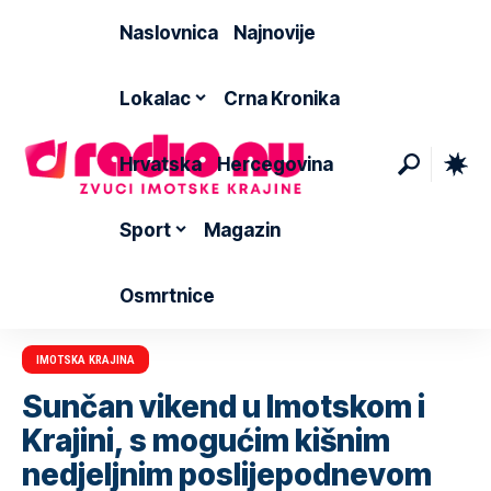
Naslovnica
Najnovije
Lokalac
Crna Kronika
Hrvatska
Hercegovina
Sport
Magazin
Osmrtnice
IMOTSKA KRAJINA
Sunčan vikend u Imotskom i
Krajini, s mogućim kišnim
nedjeljnim poslijepodnevom