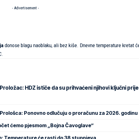
- Advertisement -
ja
donose blagu naoblaku, ali bez kiše. Dnevne temperature kretat ć
C.
oložac: HDZ ističe da su prihvaćeni njihovi ključni prije
 Prološca: Ponovno odlučuju o proračunu za 2026. godinu
Počet ćemo pjesmom „Bojna Čavoglave“
m: Temperature će rasti do 38 stupnjeva