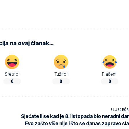
ija na ovaj članak…
Sretno!
Tužno!
Plačem!
0
0
0
SLJEDEĆA
Sjećate li se kad je 8. listopada bio neradni da
Evo zašto više nije i što se danas zapravo sla