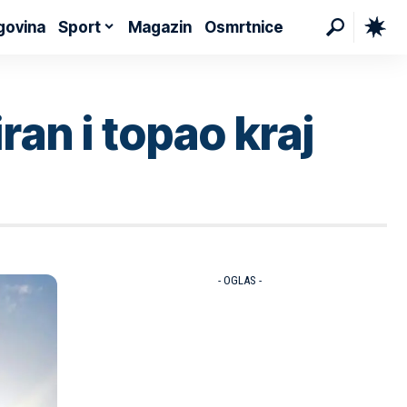
govina
Sport
Magazin
Osmrtnice
an i topao kraj
- OGLAS -