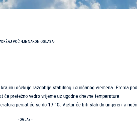
SADRŽAJ POČINJE NAKON OGLASA -
u krajinu očekuje razdoblje stabilnog i sunčanog vremena. Prema po
vat će pretežno vedro vrijeme uz ugodne dnevne temperature.
peratura penjat će se do
17 °C
. Vjetar će biti slab do umjeren, a noć
- OGLAS -