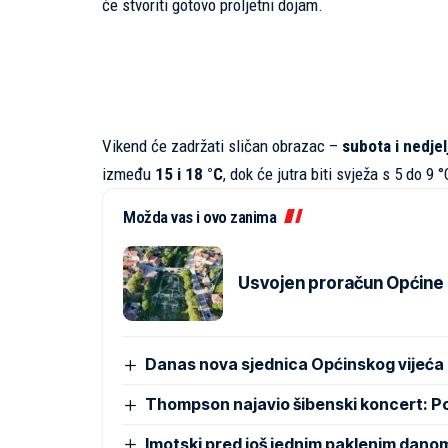
će stvoriti gotovo proljetni dojam.
Vikend će zadržati sličan obrazac –
subota i nedjel
između
15 i 18 °C
, dok će jutra biti svježa s 5 do 9 °
Možda vas i ovo zanima
Usvojen proračun Općine Pr
Danas nova sjednica Općinskog vijeća
Thompson najavio šibenski koncert: 
Imotski pred još jednim paklenim dano