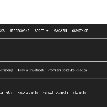
SKA
HERCEGOVINA
SPORT
MAGAZIN
OSMRTNICE
korištenja
Pravila privatnosti
Promijeni postavke kolačića
ar.net.hr
kaportal.net.hr
varazdinski.net.hr
sib.net.hr