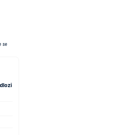
e se
dlozi