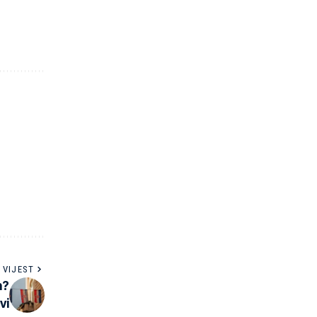
 VIJEST
n?
vi