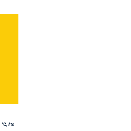
 °C
, što