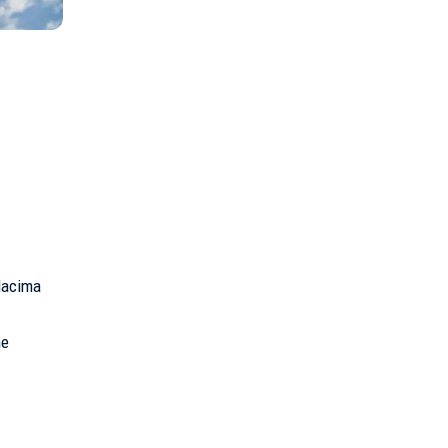
dacima
ne