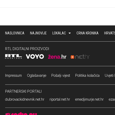
NASLOVNICA
NAJNOVIJE
LOKALAC
CRNA KRONIKA
HRVAT
RTL DIGITALNI PROIZVODI
Impressum
Oglašavanje Pošalji vijest
Politika kolačića
Uvjeti 
PARTNERSKI PORTALI
dubrovackidnevnik.net.hr
riportal.net.hr
emedjimurje.net.hr
ezad