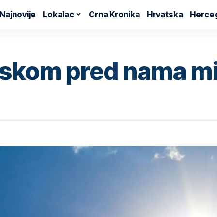
Najnovije
Lokalac
Crna Kronika
Hrvatska
Herce
tskom pred nama mir