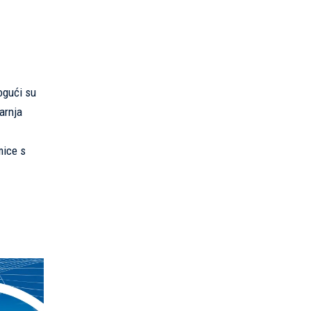
ogući su
tarnja
mice s