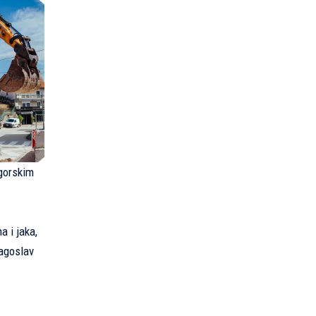
 gorskim
a i jaka,
ragoslav