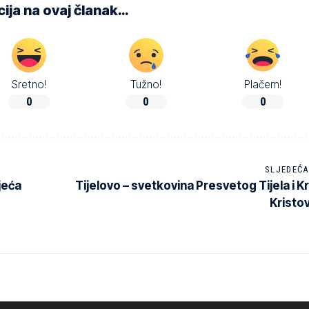
ija na ovaj članak…
Sretno!
Tužno!
Plačem!
0
0
0
SLJEDEĆA
jeća
Tijelovo – svetkovina Presvetog Tijela i Kr
Kristo