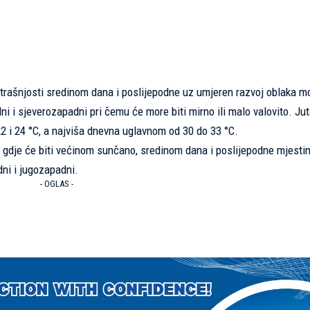
utrašnjosti sredinom dana i poslijepodne uz umjeren razvoj oblaka m
dni i sjeverozapadni pri čemu će more biti mirno ili malo valovito. Ju
2 i 24 °C, a najviša dnevna uglavnom od 30 do 33 °C.
 gdje će biti većinom sunčano, sredinom dana i poslijepodne mjesti
ni i jugozapadni.
- OGLAS -