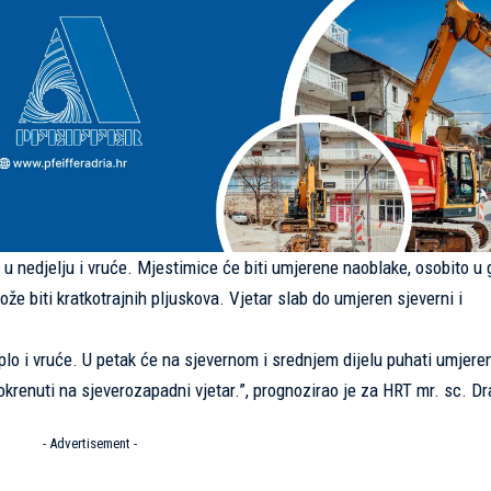
 u nedjelju i vruće. Mjestimice će biti umjerene naoblake, osobito u
e biti kratkotrajnih pljuskova. Vjetar slab do umjeren sjeverni i
lo i vruće. U petak će na sjevernom i srednjem dijelu puhati umjeren
 okrenuti na sjeverozapadni vjetar.”, prognozirao je za HRT mr. sc. D
- Advertisement -