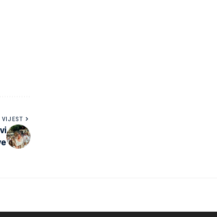
 VIJEST
vi
ve