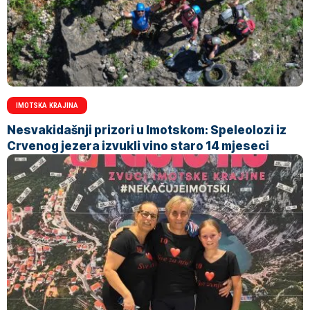
IMOTSKA KRAJINA
Nesvakidašnji prizori u Imotskom: Speleolozi iz
Crvenog jezera izvukli vino staro 14 mjeseci