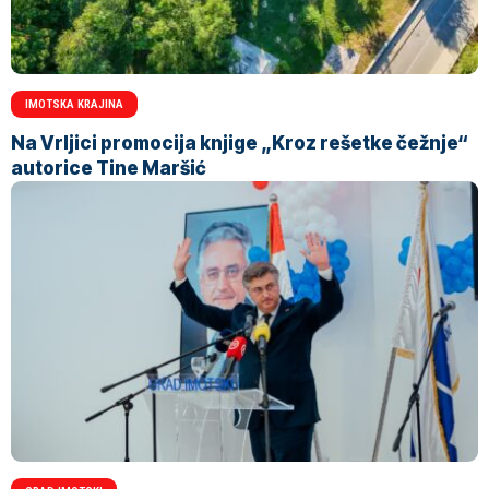
IMOTSKA KRAJINA
Na Vrljici promocija knjige „Kroz rešetke čežnje“
autorice Tine Maršić