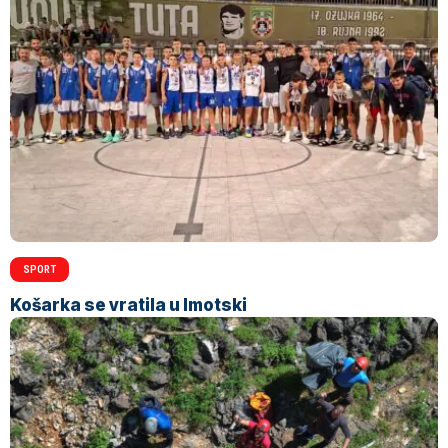
SPORT
Košarka se vratila u Imotski