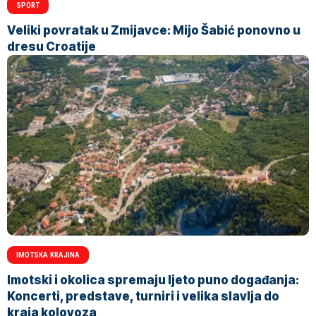
SPORT
Veliki povratak u Zmijavce: Mijo Šabić ponovno u
dresu Croatije
IMOTSKA KRAJINA
Imotski i okolica spremaju ljeto puno događanja:
Koncerti, predstave, turniri i velika slavlja do
kraja kolovoza