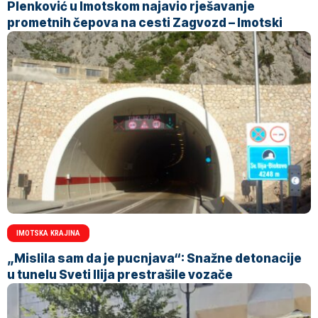
Plenković u Imotskom najavio rješavanje
prometnih čepova na cesti Zagvozd – Imotski
IMOTSKA KRAJINA
„Mislila sam da je pucnjava“: Snažne detonacije
u tunelu Sveti Ilija prestrašile vozače