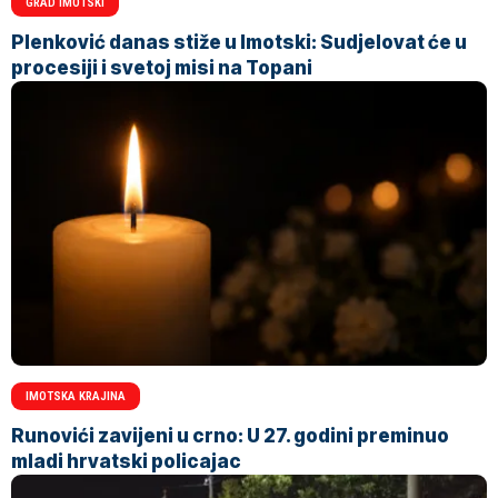
GRAD IMOTSKI
Plenković danas stiže u Imotski: Sudjelovat će u
procesiji i svetoj misi na Topani
IMOTSKA KRAJINA
Runovići zavijeni u crno: U 27. godini preminuo
mladi hrvatski policajac