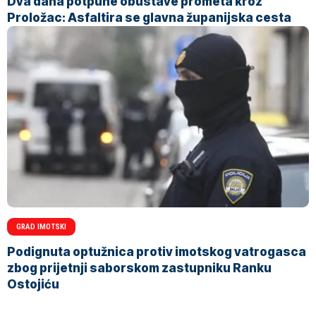
Dva dana potpune obustave prometa kroz
Proložac: Asfaltira se glavna županijska cesta
GRAD IMOTSKI
Podignuta optužnica protiv imotskog vatrogasca
zbog prijetnji saborskom zastupniku Ranku
Ostojiću