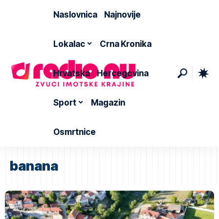
Naslovnica
Najnovije
Lokalac
Crna Kronika
Hrvatska
Hercegovina
Sport
Magazin
Osmrtnice
banana