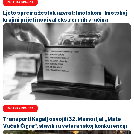
IMOTSKA KRAJINA
Ljeto sprema žestok uzvrat: Imotskom i Imotskoj
krajini prijeti novi val ekstremnih vrućina
IMOTSKA KRAJINA
Transporti Kegalj osvojili 32. Memorijal „Mate
Vučak Čigra“, slavili i u veteranskoj konkurenciji