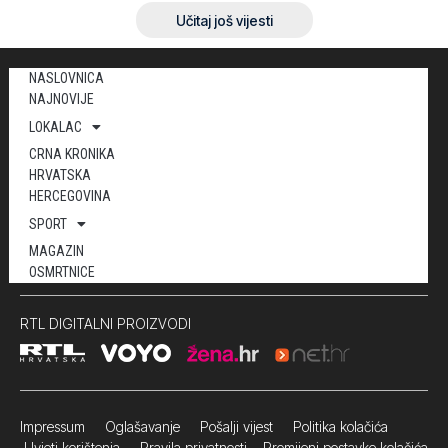
Učitaj još vijesti
NASLOVNICA
NAJNOVIJE
LOKALAC
CRNA KRONIKA
HRVATSKA
HERCEGOVINA
SPORT
MAGAZIN
OSMRTNICE
RTL DIGITALNI PROIZVODI
Impressum
Oglašavanje Pošalji vijest
Politika kolačića
Uvjeti korištenja
Pravila privatnosti
Promijeni postavke kolačića