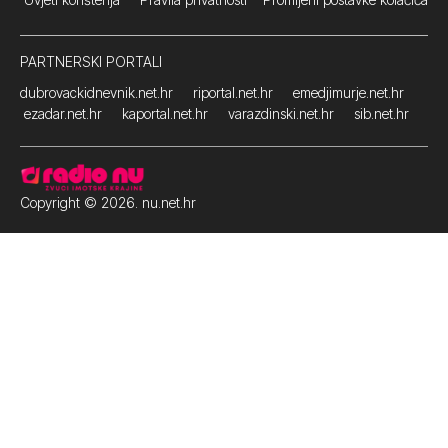
PARTNERSKI PORTALI
dubrovackidnevnik.net.hr
riportal.net.hr
emedjimurje.net.hr
ezadar.net.hr
kaportal.net.hr
varazdinski.net.hr
sib.net.hr
Copyright © 2026. nu.net.hr