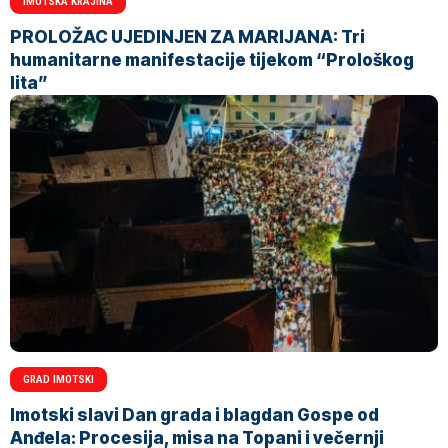
IMOTSKA KRAJINA
PROLOŽAC UJEDINJEN ZA MARIJANA: Tri
humanitarne manifestacije tijekom “Prološkog
lita”
GRAD IMOTSKI
Imotski slavi Dan grada i blagdan Gospe od
Anđela: Procesija, misa na Topani i večernji