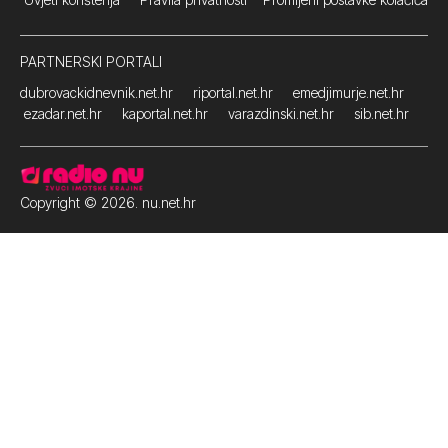
PARTNERSKI PORTALI
dubrovackidnevnik.net.hr
riportal.net.hr
emedjimurje.net.hr
ezadar.net.hr
kaportal.net.hr
varazdinski.net.hr
sib.net.hr
Copyright © 2026. nu.net.hr