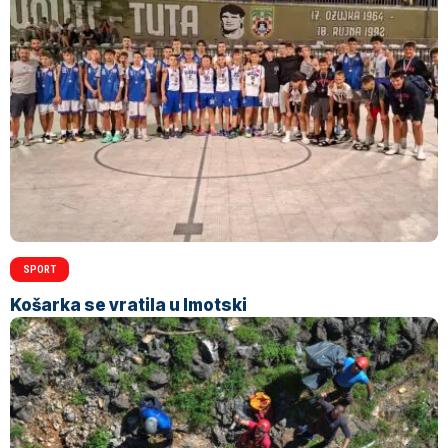
SPORT
Košarka se vratila u Imotski