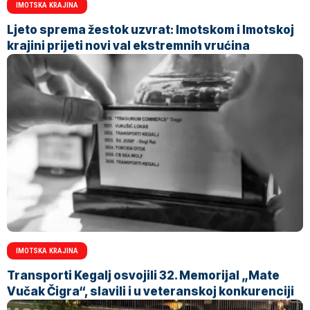
IMOTSKA KRAJINA
Ljeto sprema žestok uzvrat: Imotskom i Imotskoj
krajini prijeti novi val ekstremnih vrućina
IMOTSKA KRAJINA
Transporti Kegalj osvojili 32. Memorijal „Mate
Vučak Čigra“, slavili i u veteranskoj konkurenciji