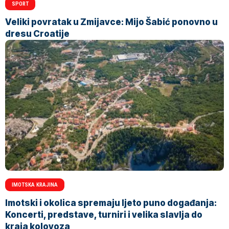
SPORT
Veliki povratak u Zmijavce: Mijo Šabić ponovno u
dresu Croatije
IMOTSKA KRAJINA
Imotski i okolica spremaju ljeto puno događanja:
Koncerti, predstave, turniri i velika slavlja do
kraja kolovoza