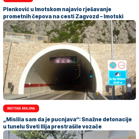
Plenković u Imotskom najavio rješavanje
prometnih čepova na cesti Zagvozd – Imotski
IMOTSKA KRAJINA
„Mislila sam da je pucnjava“: Snažne detonacije
u tunelu Sveti Ilija prestrašile vozače