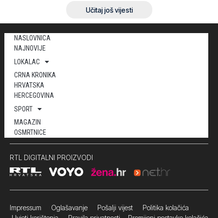
Učitaj još vijesti
NASLOVNICA
NAJNOVIJE
LOKALAC
CRNA KRONIKA
HRVATSKA
HERCEGOVINA
SPORT
MAGAZIN
OSMRTNICE
RTL DIGITALNI PROIZVODI
Impressum
Oglašavanje Pošalji vijest
Politika kolačića
Uvjeti korištenja
Pravila privatnosti
Promijeni postavke kolačića