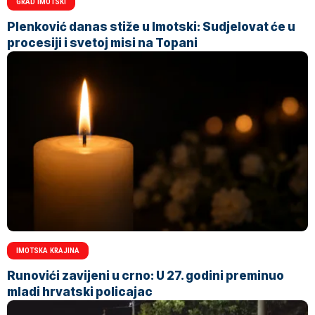
GRAD IMOTSKI
Plenković danas stiže u Imotski: Sudjelovat će u
procesiji i svetoj misi na Topani
IMOTSKA KRAJINA
Runovići zavijeni u crno: U 27. godini preminuo
mladi hrvatski policajac