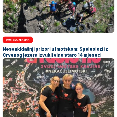
IMOTSKA KRAJINA
Nesvakidašnji prizori u Imotskom: Speleolozi iz
Crvenog jezera izvukli vino staro 14 mjeseci