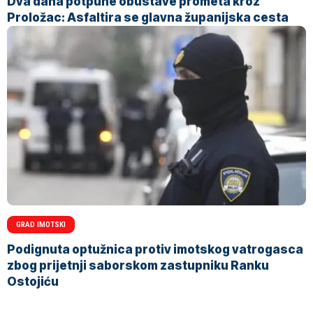
Dva dana potpune obustave prometa kroz
Proložac: Asfaltira se glavna županijska cesta
GRAD IMOTSKI
Podignuta optužnica protiv imotskog vatrogasca
zbog prijetnji saborskom zastupniku Ranku
Ostojiću