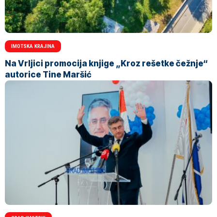
IMOTSKA KRAJINA
Na Vrljici promocija knjige „Kroz rešetke čežnje“
autorice Tine Maršić