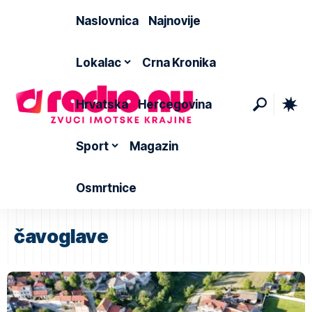
Naslovnica
Najnovije
Lokalac
Crna Kronika
Hrvatska
Hercegovina
Sport
Magazin
Osmrtnice
čavoglave