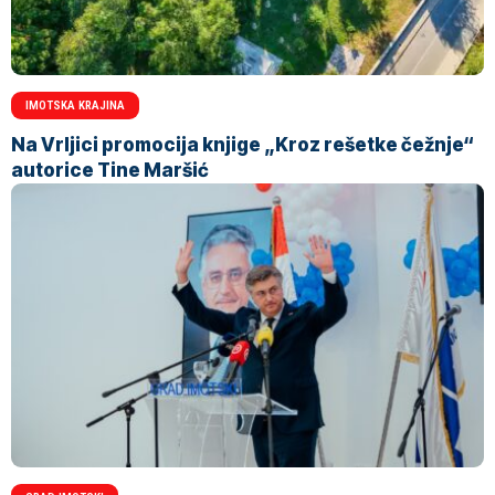
IMOTSKA KRAJINA
Na Vrljici promocija knjige „Kroz rešetke čežnje“
autorice Tine Maršić