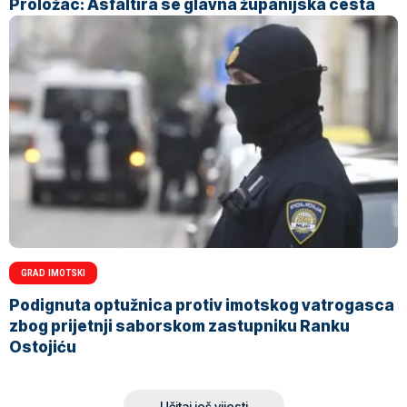
Proložac: Asfaltira se glavna županijska cesta
GRAD IMOTSKI
Podignuta optužnica protiv imotskog vatrogasca
zbog prijetnji saborskom zastupniku Ranku
Ostojiću
Učitaj još vijesti