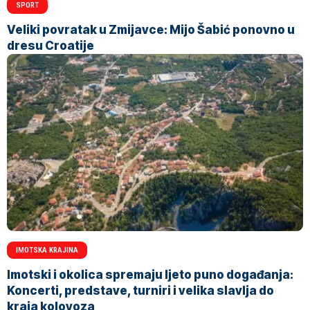
SPORT
Veliki povratak u Zmijavce: Mijo Šabić ponovno u
dresu Croatije
IMOTSKA KRAJINA
Imotski i okolica spremaju ljeto puno događanja:
Koncerti, predstave, turniri i velika slavlja do
kraja kolovoza