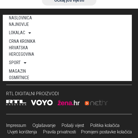
NASLOVNICA
NAJNOVIJE
LOKALAC
CRNA KRONIKA
HRVATSKA
HERCEGOVINA
SPORT
MAGAZIN
OSMRTNICE
RTL DIGITALNI PROIZVODI
Impressum
Oglašavanje Pošalji vijest
Politika kolačića
Uvjeti korištenja
Pravila privatnosti
Promijeni postavke kolačića