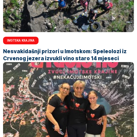
IMOTSKA KRAJINA
Nesvakidašnji prizori u Imotskom: Speleolozi iz
Crvenog jezera izvukli vino staro 14 mjeseci