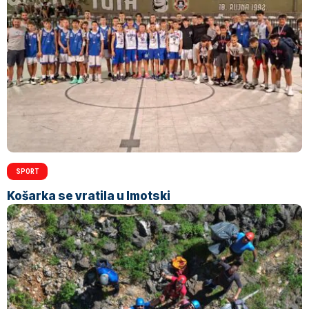
SPORT
Košarka se vratila u Imotski