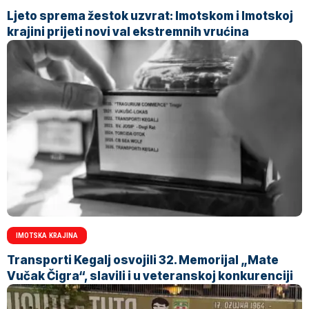
Ljeto sprema žestok uzvrat: Imotskom i Imotskoj
krajini prijeti novi val ekstremnih vrućina
IMOTSKA KRAJINA
Transporti Kegalj osvojili 32. Memorijal „Mate
Vučak Čigra“, slavili i u veteranskoj konkurenciji