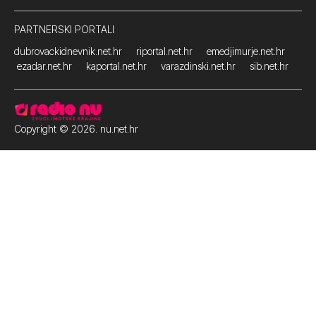
PARTNERSKI PORTALI
dubrovackidnevnik.net.hr
riportal.net.hr
emedjimurje.net.hr
ezadar.net.hr
kaportal.net.hr
varazdinski.net.hr
sib.net.hr
Copyright © 2026. nu.net.hr