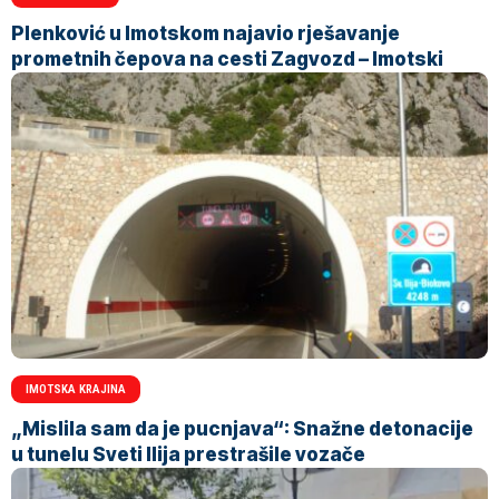
Plenković u Imotskom najavio rješavanje
prometnih čepova na cesti Zagvozd – Imotski
IMOTSKA KRAJINA
„Mislila sam da je pucnjava“: Snažne detonacije
u tunelu Sveti Ilija prestrašile vozače