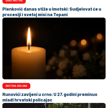
GRAD IMOTSKI
Plenković danas stiže u Imotski: Sudjelovat će u
procesiji i svetoj misi na Topani
IMOTSKA KRAJINA
Runovići zavijeni u crno: U 27. godini preminuo
mladi hrvatski policajac