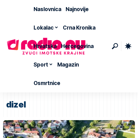
Naslovnica
Najnovije
Lokalac
Crna Kronika
Hrvatska
Hercegovina
Sport
Magazin
Osmrtnice
dizel