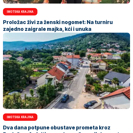
IMOTSKA KRAJINA
Proložac živi za ženski nogomet: Na turniru
zajedno zaigrale majka, kći i unuka
IMOTSKA KRAJINA
Dva dana potpune obustave prometa kroz