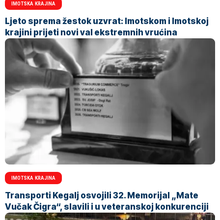
IMOTSKA KRAJINA
Ljeto sprema žestok uzvrat: Imotskom i Imotskoj
krajini prijeti novi val ekstremnih vrućina
IMOTSKA KRAJINA
Transporti Kegalj osvojili 32. Memorijal „Mate
Vučak Čigra“, slavili i u veteranskoj konkurenciji