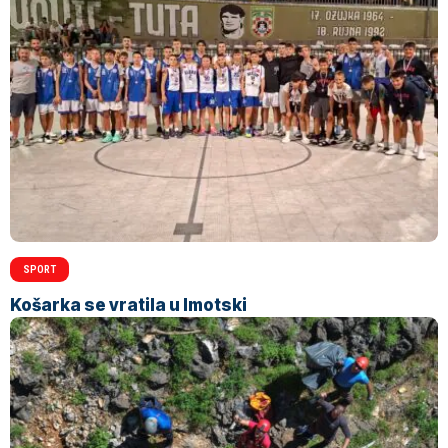
SPORT
Košarka se vratila u Imotski