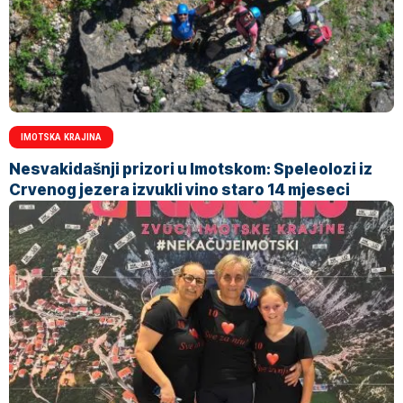
IMOTSKA KRAJINA
Nesvakidašnji prizori u Imotskom: Speleolozi iz
Crvenog jezera izvukli vino staro 14 mjeseci