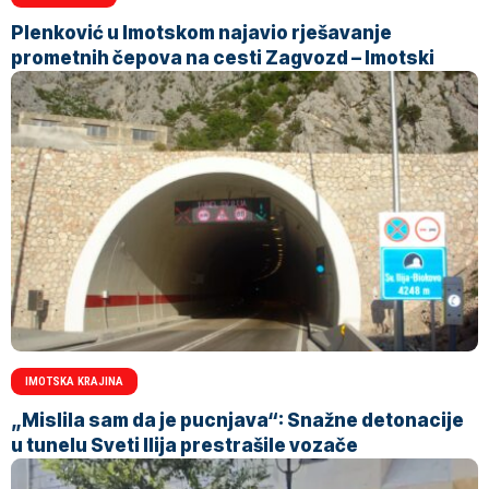
Plenković u Imotskom najavio rješavanje
prometnih čepova na cesti Zagvozd – Imotski
IMOTSKA KRAJINA
„Mislila sam da je pucnjava“: Snažne detonacije
u tunelu Sveti Ilija prestrašile vozače