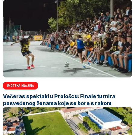
IMOTSKA KRAJINA
Večeras spektakl u Prološcu: Finale turnira
posvećenog ženama koje se bore s rakom