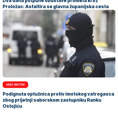
Dva dana potpune obustave prometa kroz
Proložac: Asfaltira se glavna županijska cesta
GRAD IMOTSKI
Podignuta optužnica protiv imotskog vatrogasca
zbog prijetnji saborskom zastupniku Ranku
Ostojiću