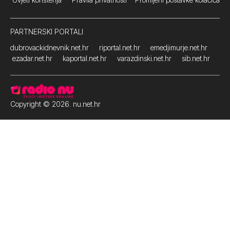
PARTNERSKI PORTALI
dubrovackidnevnik.net.hr
riportal.net.hr
emedjimurje.net.hr
ezadar.net.hr
kaportal.net.hr
varazdinski.net.hr
sib.net.hr
Copyright © 2026. nu.net.hr