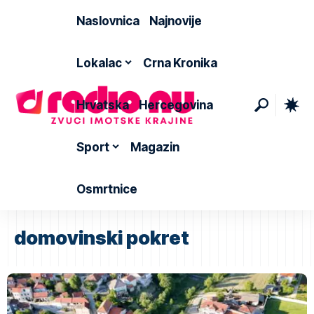
Naslovnica
Najnovije
Lokalac
Crna Kronika
Hrvatska
Hercegovina
Sport
Magazin
Osmrtnice
domovinski pokret