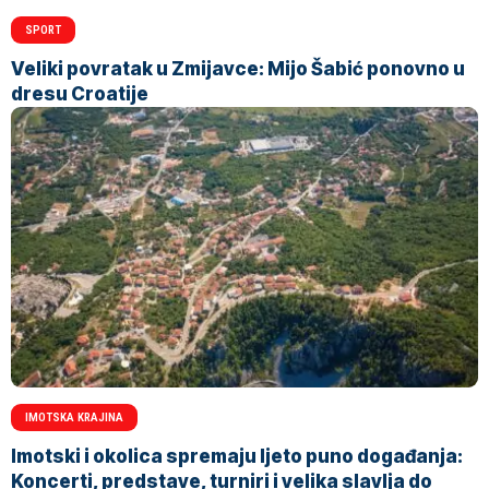
SPORT
Veliki povratak u Zmijavce: Mijo Šabić ponovno u
dresu Croatije
IMOTSKA KRAJINA
Imotski i okolica spremaju ljeto puno događanja:
Koncerti, predstave, turniri i velika slavlja do