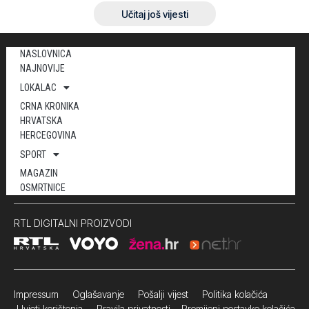
Učitaj još vijesti
NASLOVNICA
NAJNOVIJE
LOKALAC
CRNA KRONIKA
HRVATSKA
HERCEGOVINA
SPORT
MAGAZIN
OSMRTNICE
RTL DIGITALNI PROIZVODI
Impressum
Oglašavanje Pošalji vijest
Politika kolačića
Uvjeti korištenja
Pravila privatnosti
Promijeni postavke kolačića