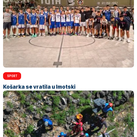
SPORT
Košarka se vratila u Imotski