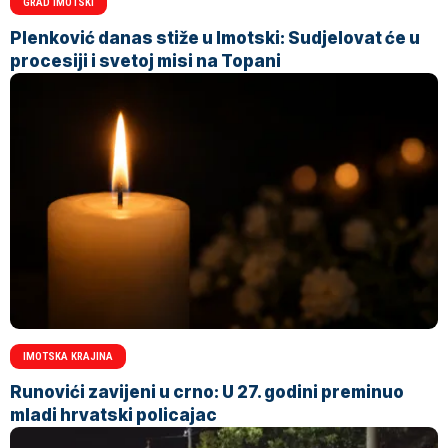
GRAD IMOTSKI
Plenković danas stiže u Imotski: Sudjelovat će u
procesiji i svetoj misi na Topani
IMOTSKA KRAJINA
Runovići zavijeni u crno: U 27. godini preminuo
mladi hrvatski policajac