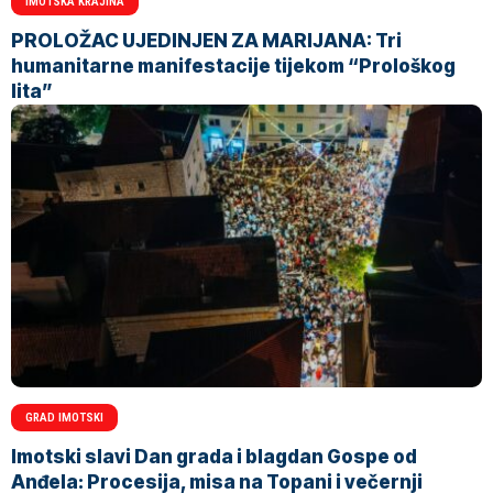
IMOTSKA KRAJINA
PROLOŽAC UJEDINJEN ZA MARIJANA: Tri
humanitarne manifestacije tijekom “Prološkog
lita”
GRAD IMOTSKI
Imotski slavi Dan grada i blagdan Gospe od
Anđela: Procesija, misa na Topani i večernji