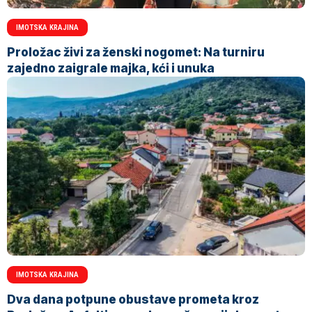
IMOTSKA KRAJINA
Proložac živi za ženski nogomet: Na turniru
zajedno zaigrale majka, kći i unuka
IMOTSKA KRAJINA
Dva dana potpune obustave prometa kroz