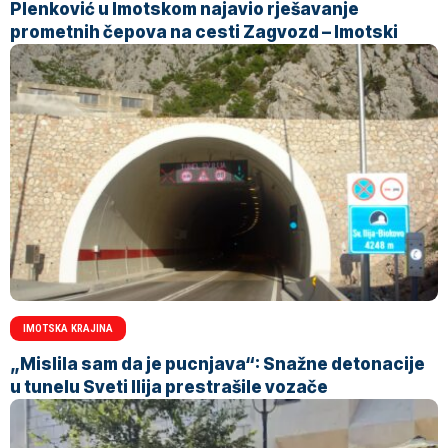
Plenković u Imotskom najavio rješavanje
prometnih čepova na cesti Zagvozd – Imotski
IMOTSKA KRAJINA
„Mislila sam da je pucnjava“: Snažne detonacije
u tunelu Sveti Ilija prestrašile vozače