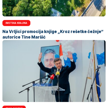
IMOTSKA KRAJINA
Na Vrljici promocija knjige „Kroz rešetke čežnje“
autorice Tine Maršić