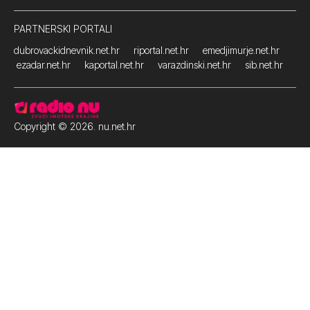
PARTNERSKI PORTALI
dubrovackidnevnik.net.hr
riportal.net.hr
emedjimurje.net.hr
ezadar.net.hr
kaportal.net.hr
varazdinski.net.hr
sib.net.hr
Copyright © 2026. nu.net.hr