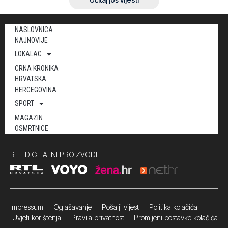
NASLOVNICA
NAJNOVIJE
LOKALAC
CRNA KRONIKA
HRVATSKA
HERCEGOVINA
SPORT
MAGAZIN
OSMRTNICE
RTL DIGITALNI PROIZVODI
Impressum
Oglašavanje Pošalji vijest
Politika kolačića
Uvjeti korištenja
Pravila privatnosti
Promijeni postavke kolačića