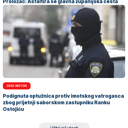
Proložac: Asfaltira se glavna županijska cesta
GRAD IMOTSKI
Podignuta optužnica protiv imotskog vatrogasca
zbog prijetnji saborskom zastupniku Ranku
Ostojiću
Učitaj još vijesti