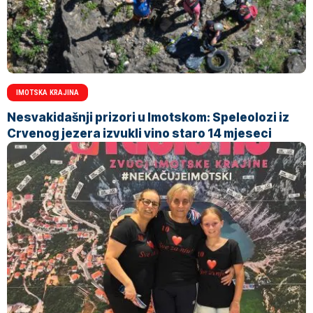
IMOTSKA KRAJINA
Nesvakidašnji prizori u Imotskom: Speleolozi iz
Crvenog jezera izvukli vino staro 14 mjeseci