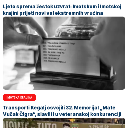
Ljeto sprema žestok uzvrat: Imotskom i Imotskoj
krajini prijeti novi val ekstremnih vrućina
IMOTSKA KRAJINA
Transporti Kegalj osvojili 32. Memorijal „Mate
Vučak Čigra“, slavili i u veteranskoj konkurenciji