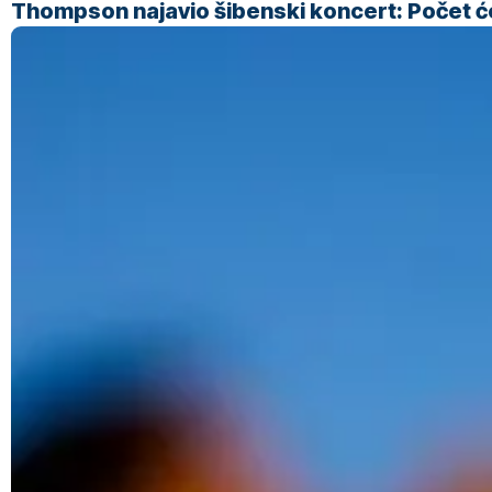
Thompson najavio šibenski koncert: Počet