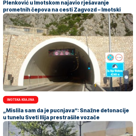
Plenković u Imotskom najavio rješavanje
prometnih čepova na cesti Zagvozd – Imotski
IMOTSKA KRAJINA
„Mislila sam da je pucnjava“: Snažne detonacije
u tunelu Sveti Ilija prestrašile vozače