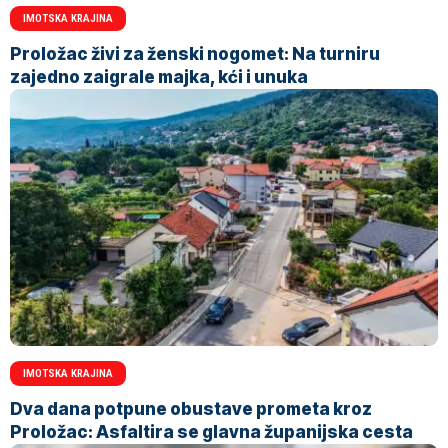
IMOTSKA KRAJINA
Proložac živi za ženski nogomet: Na turniru
zajedno zaigrale majka, kći i unuka
IMOTSKA KRAJINA
Dva dana potpune obustave prometa kroz
Proložac: Asfaltira se glavna županijska cesta