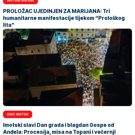
IMOTSKA KRAJINA
PROLOŽAC UJEDINJEN ZA MARIJANA: Tri
humanitarne manifestacije tijekom “Prološkog
lita”
GRAD IMOTSKI
Imotski slavi Dan grada i blagdan Gospe od
Anđela: Procesija, misa na Topani i večernji