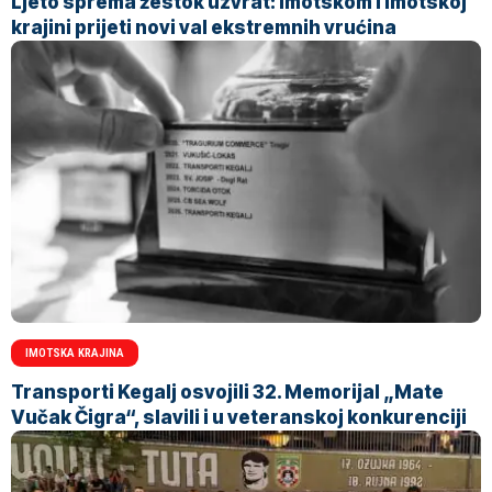
Ljeto sprema žestok uzvrat: Imotskom i Imotskoj
krajini prijeti novi val ekstremnih vrućina
IMOTSKA KRAJINA
Transporti Kegalj osvojili 32. Memorijal „Mate
Vučak Čigra“, slavili i u veteranskoj konkurenciji