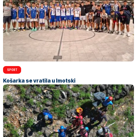
SPORT
Košarka se vratila u Imotski