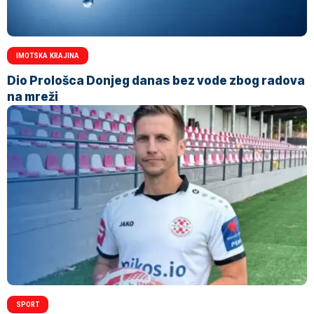
IMOTSKA KRAJINA
Dio Prološca Donjeg danas bez vode zbog radova
na mreži
SPORT