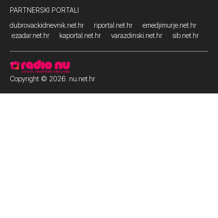
PARTNERSKI PORTALI
dubrovackidnevnik.net.hr
riportal.net.hr
emedjimurje.net.hr
ezadar.net.hr
kaportal.net.hr
varazdinski.net.hr
sib.net.hr
Copyright © 2026. nu.net.hr