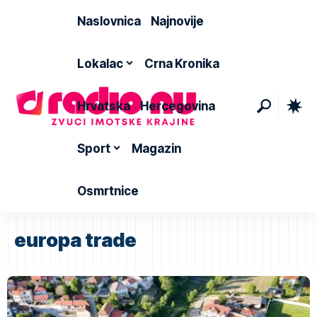
Naslovnica
Najnovije
Lokalac
Crna Kronika
Hrvatska
Hercegovina
Sport
Magazin
Osmrtnice
europa trade