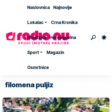
Naslovnica
Najnovije
Lokalac
Crna Kronika
Hrvatska
Hercegovina
Sport
Magazin
Osmrtnice
filomena puljiz