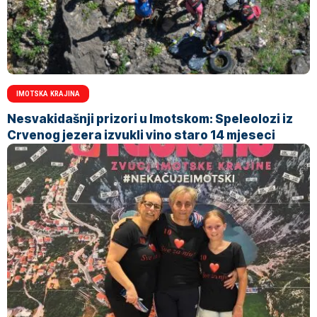
IMOTSKA KRAJINA
Nesvakidašnji prizori u Imotskom: Speleolozi iz
Crvenog jezera izvukli vino staro 14 mjeseci