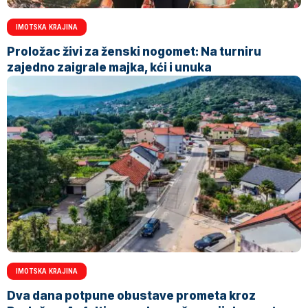
IMOTSKA KRAJINA
Proložac živi za ženski nogomet: Na turniru
zajedno zaigrale majka, kći i unuka
IMOTSKA KRAJINA
Dva dana potpune obustave prometa kroz