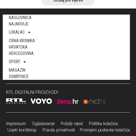
NASLOVNICA
NAJNOVIJE
LOKALAC
CRNA KRONIKA
HRVATSKA
HERCEGOVINA
SPORT
MAGAZIN
OSMRTNICE
RTL DIGITALNI PROIZVODI
Impressum
Oglašavanje Pošalji vijest
Politika kolačića
Uvjeti korištenja
Pravila privatnosti
Promijeni postavke kolačića