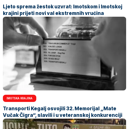
Ljeto sprema žestok uzvrat: Imotskom i Imotskoj
krajini prijeti novi val ekstremnih vrućina
IMOTSKA KRAJINA
Transporti Kegalj osvojili 32. Memorijal „Mate
Vučak Čigra“, slavili i u veteranskoj konkurenciji