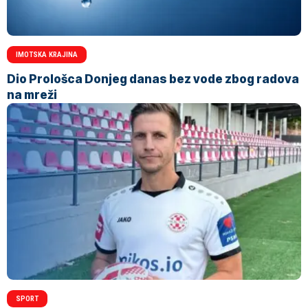
IMOTSKA KRAJINA
Dio Prološca Donjeg danas bez vode zbog radova
na mreži
SPORT