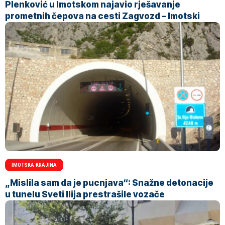
Plenković u Imotskom najavio rješavanje
prometnih čepova na cesti Zagvozd – Imotski
IMOTSKA KRAJINA
„Mislila sam da je pucnjava“: Snažne detonacije
u tunelu Sveti Ilija prestrašile vozače