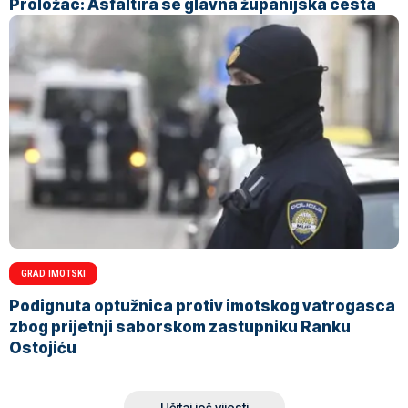
Proložac: Asfaltira se glavna županijska cesta
GRAD IMOTSKI
Podignuta optužnica protiv imotskog vatrogasca
zbog prijetnji saborskom zastupniku Ranku
Ostojiću
Učitaj još vijesti