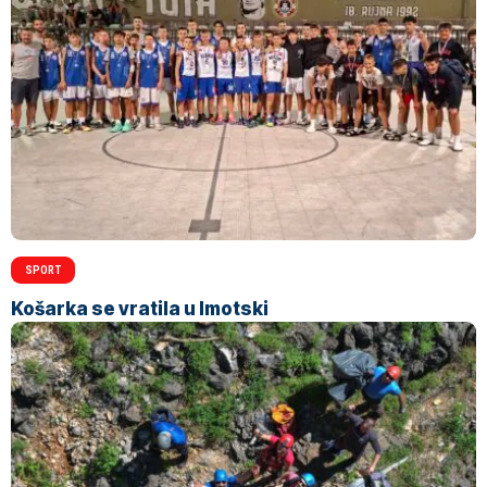
SPORT
Košarka se vratila u Imotski