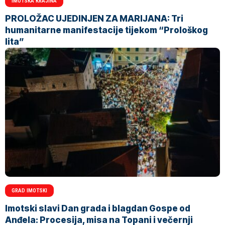
IMOTSKA KRAJINA
PROLOŽAC UJEDINJEN ZA MARIJANA: Tri
humanitarne manifestacije tijekom “Prološkog
lita”
GRAD IMOTSKI
Imotski slavi Dan grada i blagdan Gospe od
Anđela: Procesija, misa na Topani i večernji