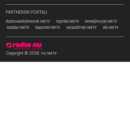
PARTNERSKI PORTALI
dubrovackidnevnik.net.hr
riportal.net.hr
emedjimurje.net.hr
ezadar.net.hr
kaportal.net.hr
varazdinski.net.hr
sib.net.hr
Copyright © 2026. nu.net.hr