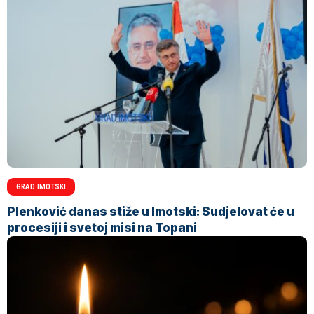
GRAD IMOTSKI
Plenković danas stiže u Imotski: Sudjelovat će u
procesiji i svetoj misi na Topani