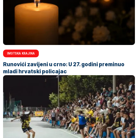
IMOTSKA KRAJINA
Runovići zavijeni u crno: U 27. godini preminuo
mladi hrvatski policajac