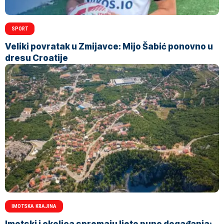
SPORT
Veliki povratak u Zmijavce: Mijo Šabić ponovno u
dresu Croatije
IMOTSKA KRAJINA
Imotski i okolica spremaju ljeto puno događanja: