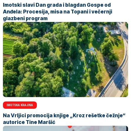
Imotski slavi Dan grada i blagdan Gospe od
Anđela: Procesija, misa na Topani i večernji
glazbeni program
IMOTSKA KRAJINA
Na Vrljici promocija knjige „Kroz rešetke čežnje“
autorice Tine Maršić