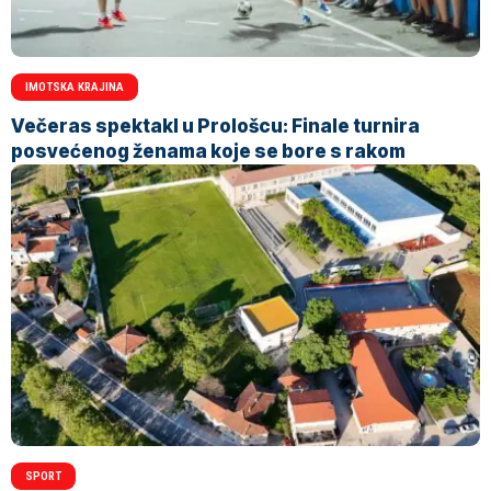
IMOTSKA KRAJINA
Večeras spektakl u Prološcu: Finale turnira
posvećenog ženama koje se bore s rakom
SPORT