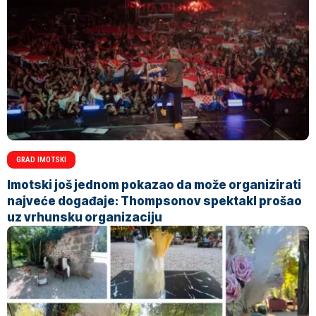
GRAD IMOTSKI
Imotski još jednom pokazao da može organizirati
najveće događaje: Thompsonov spektakl prošao
uz vrhunsku organizaciju