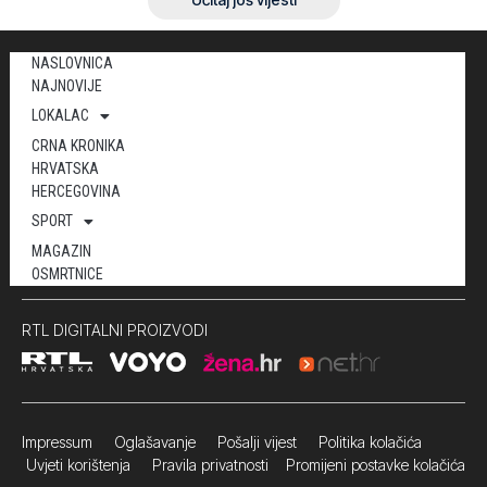
NASLOVNICA
NAJNOVIJE
LOKALAC
CRNA KRONIKA
HRVATSKA
HERCEGOVINA
SPORT
MAGAZIN
OSMRTNICE
RTL DIGITALNI PROIZVODI
Impressum
Oglašavanje Pošalji vijest
Politika kolačića
Uvjeti korištenja
Pravila privatnosti
Promijeni postavke kolačića