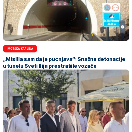
IMOTSKA KRAJINA
„Mislila sam da je pucnjava“: Snažne detonacije
u tunelu Sveti Ilija prestrašile vozače