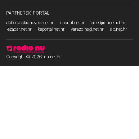
PARTNERSKI PORTALI
dubrovackidnevnik.net.hr
riportal.net.hr
emedjimurje.net.hr
ezadar.net.hr
kaportal.net.hr
varazdinski.net.hr
sib.net.hr
Copyright © 2026. nu.net.hr