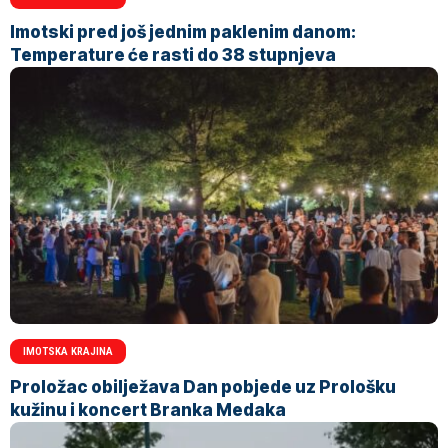
Imotski pred još jednim paklenim danom:
Temperature će rasti do 38 stupnjeva
IMOTSKA KRAJINA
Proložac obilježava Dan pobjede uz Prološku
kužinu i koncert Branka Medaka