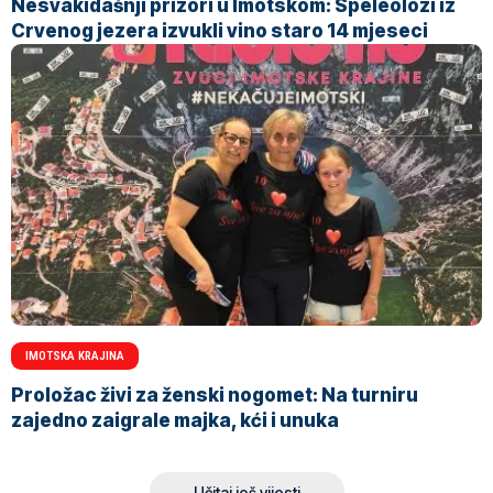
Nesvakidašnji prizori u Imotskom: Speleolozi iz
Crvenog jezera izvukli vino staro 14 mjeseci
IMOTSKA KRAJINA
Proložac živi za ženski nogomet: Na turniru
zajedno zaigrale majka, kći i unuka
Učitaj još vijesti