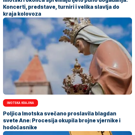
Koncerti, predstave, turniri i velika slavlja do
kraja kolovoza
IMOTSKA KRAJINA
Poljica Imotska svečano proslavila blagdan
svete Ane: Procesija okupila brojne vjernike i
hodočasnike