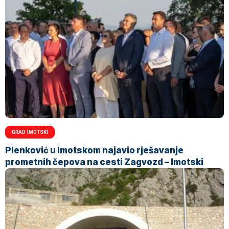
GRAD IMOTSKI
Plenković u Imotskom najavio rješavanje
prometnih čepova na cesti Zagvozd – Imotski