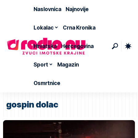
Naslovnica
Najnovije
Lokalac
Crna Kronika
Hrvatska
Hercegovina
Sport
Magazin
Osmrtnice
gospin dolac