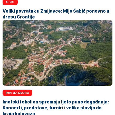
SPORT
Veliki povratak u Zmijavce: Mijo Šabić ponovno u
dresu Croatije
IMOTSKA KRAJINA
Imotski i okolica spremaju ljeto puno događanja:
Koncerti, predstave, turniri i velika slavlja do
kraja kolovoza