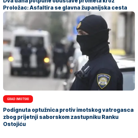
Dva dana potpune obustave prometa kroz
Proložac: Asfaltira se glavna županijska cesta
GRAD IMOTSKI
Podignuta optužnica protiv imotskog vatrogasca
zbog prijetnji saborskom zastupniku Ranku
Ostojiću