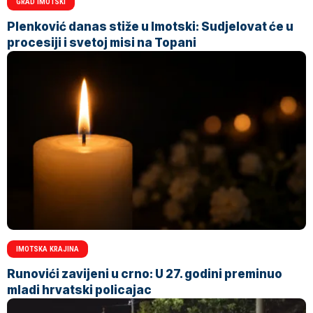
GRAD IMOTSKI
Plenković danas stiže u Imotski: Sudjelovat će u
procesiji i svetoj misi na Topani
IMOTSKA KRAJINA
Runovići zavijeni u crno: U 27. godini preminuo
mladi hrvatski policajac