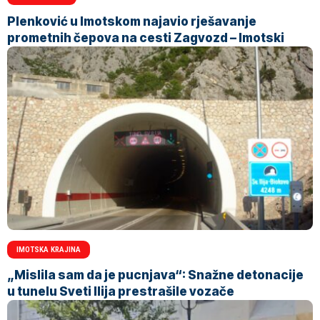
Plenković u Imotskom najavio rješavanje
prometnih čepova na cesti Zagvozd – Imotski
IMOTSKA KRAJINA
„Mislila sam da je pucnjava“: Snažne detonacije
u tunelu Sveti Ilija prestrašile vozače