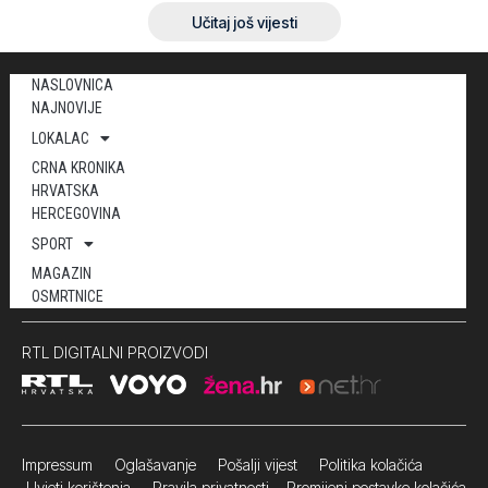
Učitaj još vijesti
NASLOVNICA
NAJNOVIJE
LOKALAC
CRNA KRONIKA
HRVATSKA
HERCEGOVINA
SPORT
MAGAZIN
OSMRTNICE
RTL DIGITALNI PROIZVODI
Impressum
Oglašavanje Pošalji vijest
Politika kolačića
Uvjeti korištenja
Pravila privatnosti
Promijeni postavke kolačića