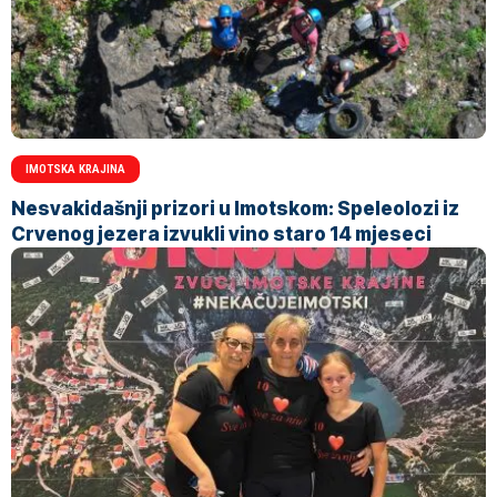
IMOTSKA KRAJINA
Nesvakidašnji prizori u Imotskom: Speleolozi iz
Crvenog jezera izvukli vino staro 14 mjeseci