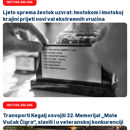
IMOTSKA KRAJINA
Ljeto sprema žestok uzvrat: Imotskom i Imotskoj
krajini prijeti novi val ekstremnih vrućina
IMOTSKA KRAJINA
Transporti Kegalj osvojili 32. Memorijal „Mate
Vučak Čigra“, slavili i u veteranskoj konkurenciji