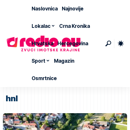
Naslovnica
Najnovije
Lokalac
Crna Kronika
Hrvatska
Hercegovina
Sport
Magazin
Osmrtnice
hnl