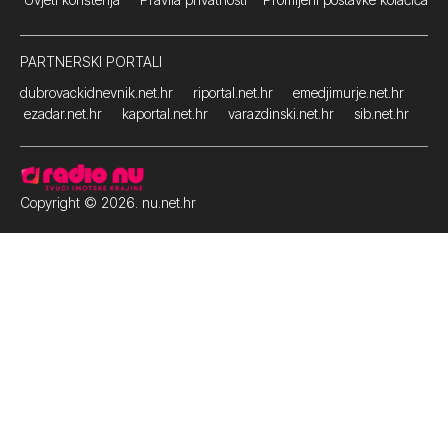
PARTNERSKI PORTALI
dubrovackidnevnik.net.hr
riportal.net.hr
emedjimurje.net.hr
ezadar.net.hr
kaportal.net.hr
varazdinski.net.hr
sib.net.hr
Copyright © 2026. nu.net.hr