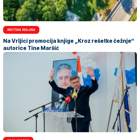
IMOTSKA KRAJINA
Na Vrljici promocija knjige „Kroz rešetke čežnje“
autorice Tine Maršić