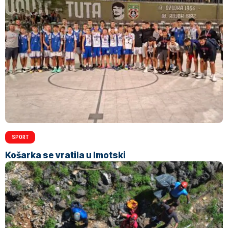
SPORT
Košarka se vratila u Imotski