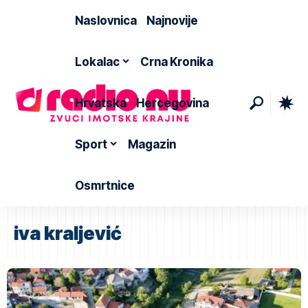
Naslovnica
Najnovije
Lokalac
Crna Kronika
Hrvatska
Hercegovina
Sport
Magazin
Osmrtnice
iva kraljević