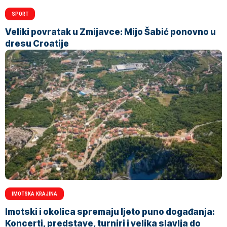
SPORT
Veliki povratak u Zmijavce: Mijo Šabić ponovno u
dresu Croatije
IMOTSKA KRAJINA
Imotski i okolica spremaju ljeto puno događanja:
Koncerti, predstave, turniri i velika slavlja do