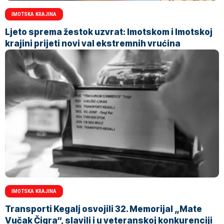
IMOTSKA KRAJINA
Ljeto sprema žestok uzvrat: Imotskom i Imotskoj
krajini prijeti novi val ekstremnih vrućina
IMOTSKA KRAJINA
Transporti Kegalj osvojili 32. Memorijal „Mate
Vučak Čigra“, slavili i u veteranskoj konkurenciji