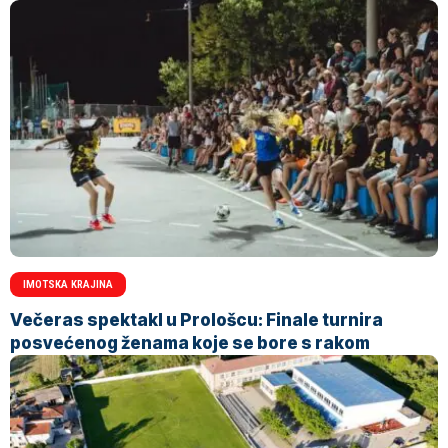
IMOTSKA KRAJINA
Večeras spektakl u Prološcu: Finale turnira
posvećenog ženama koje se bore s rakom