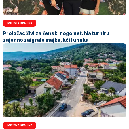
IMOTSKA KRAJINA
Proložac živi za ženski nogomet: Na turniru
zajedno zaigrale majka, kći i unuka
IMOTSKA KRAJINA