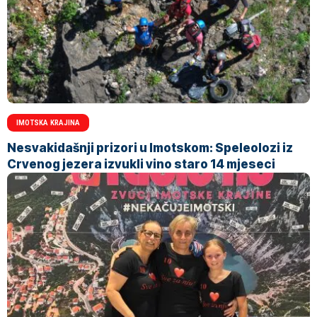
IMOTSKA KRAJINA
Nesvakidašnji prizori u Imotskom: Speleolozi iz
Crvenog jezera izvukli vino staro 14 mjeseci