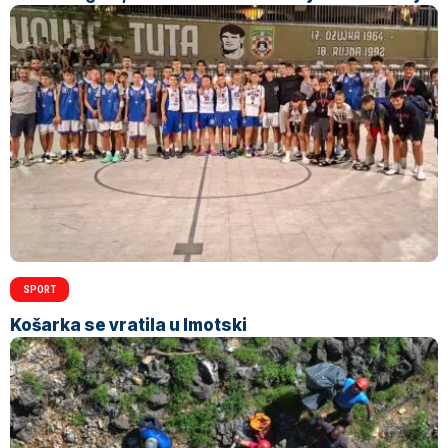
SPORT
Košarka se vratila u Imotski