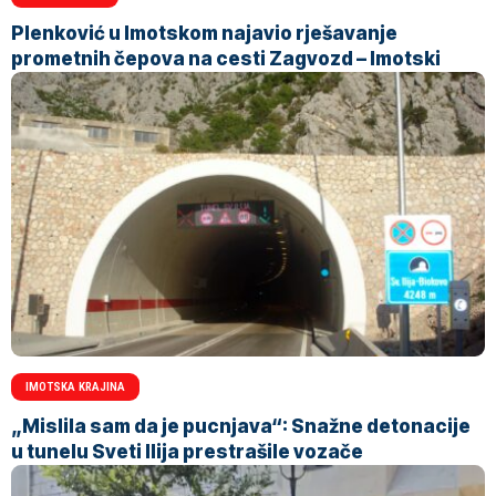
Plenković u Imotskom najavio rješavanje
prometnih čepova na cesti Zagvozd – Imotski
IMOTSKA KRAJINA
„Mislila sam da je pucnjava“: Snažne detonacije
u tunelu Sveti Ilija prestrašile vozače