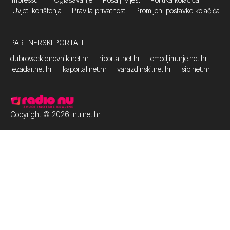
Uvjeti korištenja
Pravila privatnosti
Promijeni postavke kolačića
PARTNERSKI PORTALI
dubrovackidnevnik.net.hr
riportal.net.hr
emedjimurje.net.hr
ezadar.net.hr
kaportal.net.hr
varazdinski.net.hr
sib.net.hr
Copyright © 2026. nu.net.hr