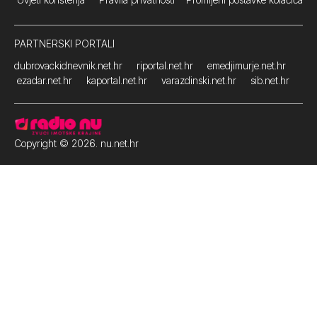
PARTNERSKI PORTALI
dubrovackidnevnik.net.hr
riportal.net.hr
emedjimurje.net.hr
ezadar.net.hr
kaportal.net.hr
varazdinski.net.hr
sib.net.hr
Copyright © 2026. nu.net.hr