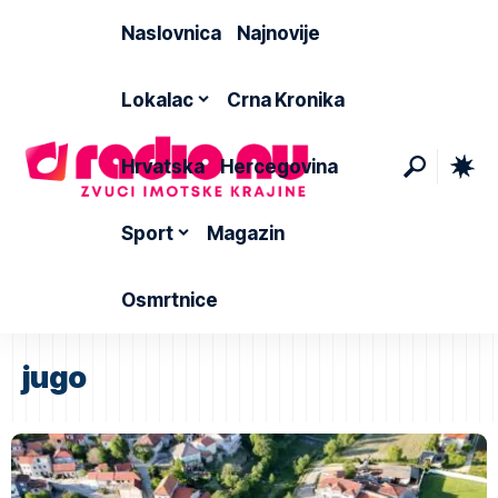
Naslovnica
Najnovije
Lokalac
Crna Kronika
Hrvatska
Hercegovina
Sport
Magazin
Osmrtnice
jugo