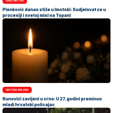
GRAD IMOTSKI
Plenković danas stiže u Imotski: Sudjelovat će u
procesiji i svetoj misi na Topani
IMOTSKA KRAJINA
Runovići zavijeni u crno: U 27. godini preminuo
mladi hrvatski policajac