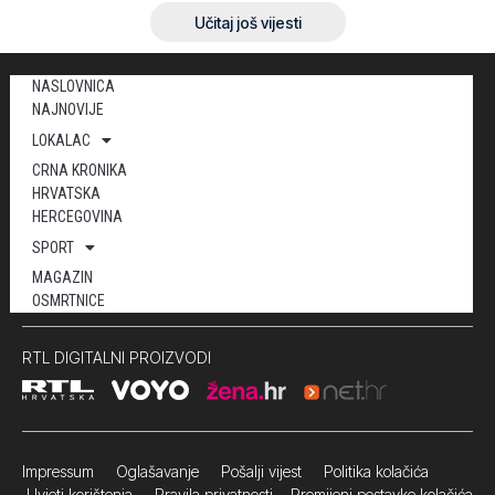
Učitaj još vijesti
NASLOVNICA
NAJNOVIJE
LOKALAC
CRNA KRONIKA
HRVATSKA
HERCEGOVINA
SPORT
MAGAZIN
OSMRTNICE
RTL DIGITALNI PROIZVODI
Impressum
Oglašavanje Pošalji vijest
Politika kolačića
Uvjeti korištenja
Pravila privatnosti
Promijeni postavke kolačića