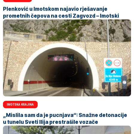
Plenković u Imotskom najavio rješavanje
prometnih čepova na cesti Zagvozd – Imotski
IMOTSKA KRAJINA
„Mislila sam da je pucnjava“: Snažne detonacije
u tunelu Sveti Ilija prestrašile vozače