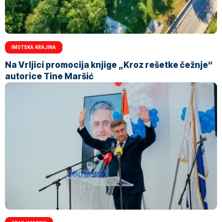
IMOTSKA KRAJINA
Na Vrljici promocija knjige „Kroz rešetke čežnje“
autorice Tine Maršić