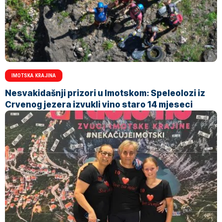
IMOTSKA KRAJINA
Nesvakidašnji prizori u Imotskom: Speleolozi iz
Crvenog jezera izvukli vino staro 14 mjeseci