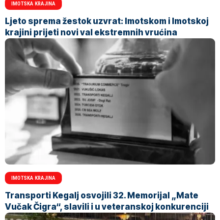
IMOTSKA KRAJINA
Ljeto sprema žestok uzvrat: Imotskom i Imotskoj
krajini prijeti novi val ekstremnih vrućina
IMOTSKA KRAJINA
Transporti Kegalj osvojili 32. Memorijal „Mate
Vučak Čigra“, slavili i u veteranskoj konkurenciji