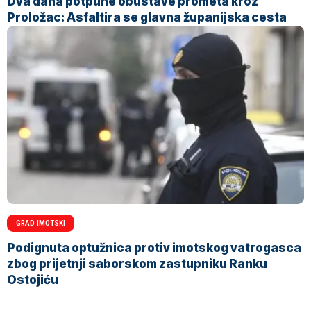
Dva dana potpune obustave prometa kroz
Proložac: Asfaltira se glavna županijska cesta
GRAD IMOTSKI
Podignuta optužnica protiv imotskog vatrogasca
zbog prijetnji saborskom zastupniku Ranku
Ostojiću