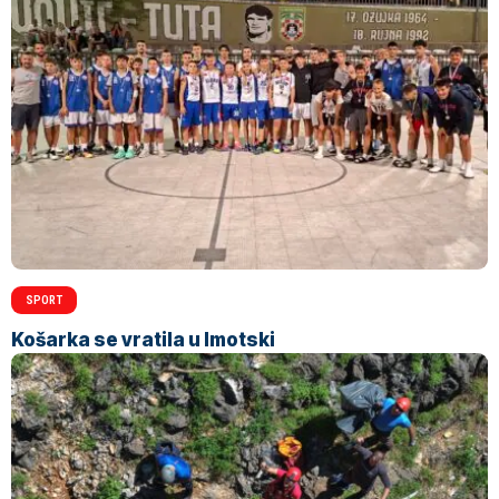
SPORT
Košarka se vratila u Imotski