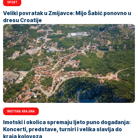
SPORT
Veliki povratak u Zmijavce: Mijo Šabić ponovno u
dresu Croatije
IMOTSKA KRAJINA
Imotski i okolica spremaju ljeto puno događanja:
Koncerti, predstave, turniri i velika slavlja do
kraja kolovoza