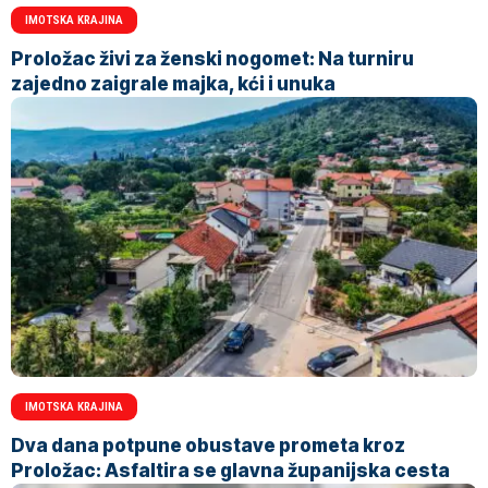
IMOTSKA KRAJINA
Proložac živi za ženski nogomet: Na turniru
zajedno zaigrale majka, kći i unuka
IMOTSKA KRAJINA
Dva dana potpune obustave prometa kroz
Proložac: Asfaltira se glavna županijska cesta