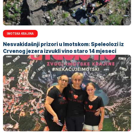
IMOTSKA KRAJINA
Nesvakidašnji prizori u Imotskom: Speleolozi iz
Crvenog jezera izvukli vino staro 14 mjeseci