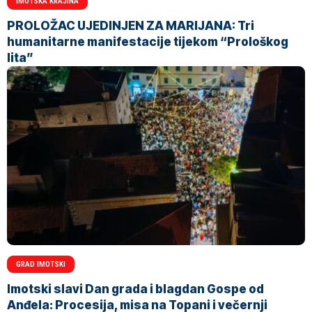
IMOTSKA KRAJINA
PROLOŽAC UJEDINJEN ZA MARIJANA: Tri
humanitarne manifestacije tijekom “Prološkog
lita”
GRAD IMOTSKI
Imotski slavi Dan grada i blagdan Gospe od
Anđela: Procesija, misa na Topani i večernji