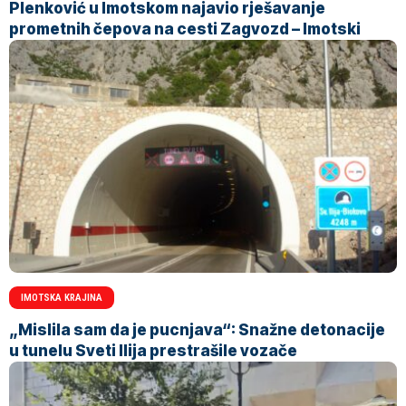
Plenković u Imotskom najavio rješavanje
prometnih čepova na cesti Zagvozd – Imotski
IMOTSKA KRAJINA
„Mislila sam da je pucnjava“: Snažne detonacije
u tunelu Sveti Ilija prestrašile vozače