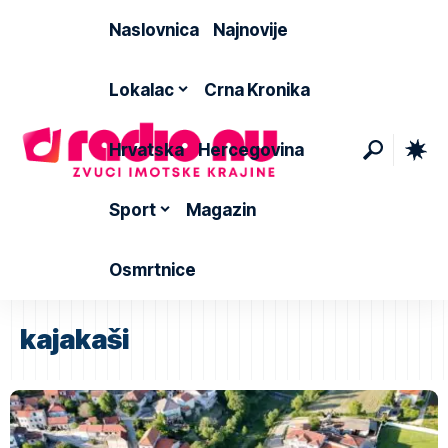
Naslovnica
Najnovije
Lokalac
Crna Kronika
Hrvatska
Hercegovina
Sport
Magazin
Osmrtnice
kajakaši