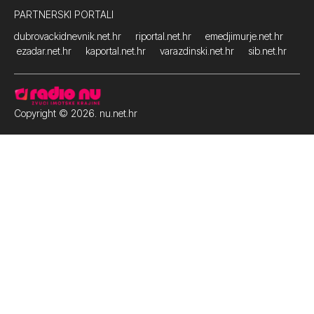
PARTNERSKI PORTALI
dubrovackidnevnik.net.hr
riportal.net.hr
emedjimurje.net.hr
ezadar.net.hr
kaportal.net.hr
varazdinski.net.hr
sib.net.hr
Copyright © 2026. nu.net.hr