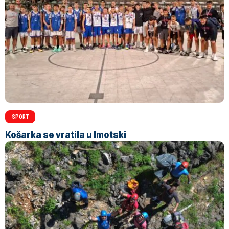
SPORT
Košarka se vratila u Imotski