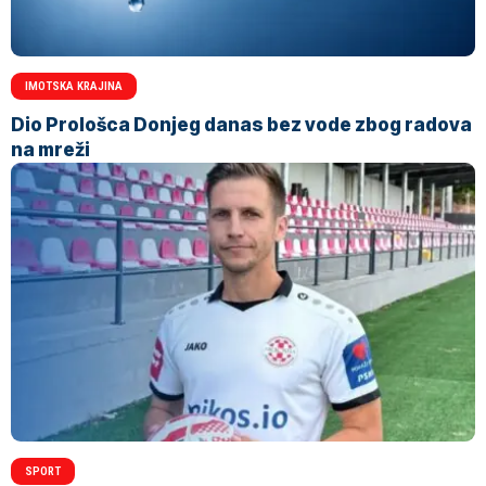
IMOTSKA KRAJINA
Dio Prološca Donjeg danas bez vode zbog radova
na mreži
SPORT