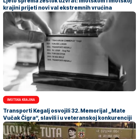
Ljeto sprema žestok uzvrat: Imotskom i Imotskoj
krajini prijeti novi val ekstremnih vrućina
IMOTSKA KRAJINA
Transporti Kegalj osvojili 32. Memorijal „Mate
Vučak Čigra“, slavili i u veteranskoj konkurenciji