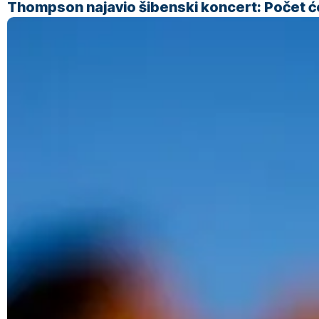
Thompson najavio šibenski koncert: Počet