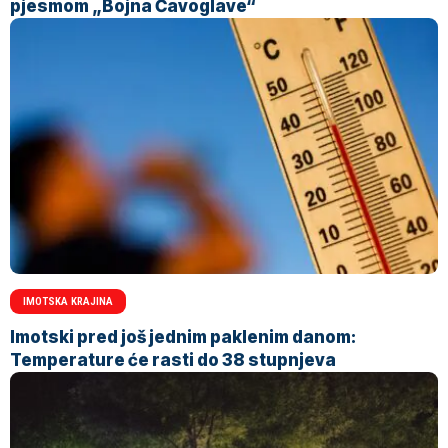
pjesmom „Bojna Čavoglave“
IMOTSKA KRAJINA
Imotski pred još jednim paklenim danom:
Temperature će rasti do 38 stupnjeva