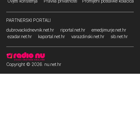
Uvjeti korištenja
Pravila privatnosti
Promijeni postavke kolačića
PARTNERSKI PORTALI
dubrovackidnevnik.net.hr
riportal.net.hr
emedjimurje.net.hr
ezadar.net.hr
kaportal.net.hr
varazdinski.net.hr
sib.net.hr
Copyright © 2026. nu.net.hr