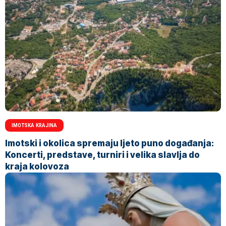
IMOTSKA KRAJINA
Imotski i okolica spremaju ljeto puno događanja:
Koncerti, predstave, turniri i velika slavlja do
kraja kolovoza