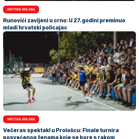
IMOTSKA KRAJINA
Runovići zavijeni u crno: U 27. godini preminuo
mladi hrvatski policajac
IMOTSKA KRAJINA
Večeras spektakl u Prološcu: Finale turnira
posvećenog ženama koje se bore s rakom