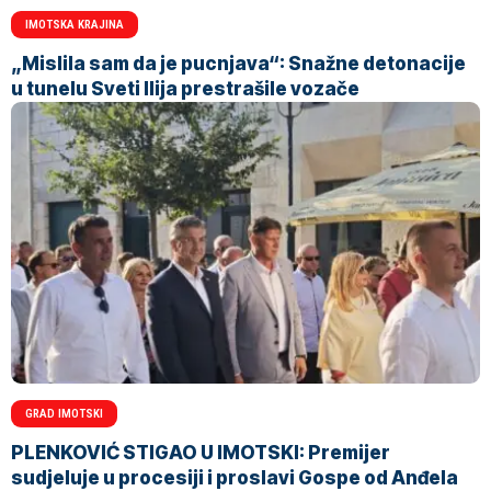
IMOTSKA KRAJINA
„Mislila sam da je pucnjava“: Snažne detonacije
u tunelu Sveti Ilija prestrašile vozače
GRAD IMOTSKI
PLENKOVIĆ STIGAO U IMOTSKI: Premijer
sudjeluje u procesiji i proslavi Gospe od Anđela