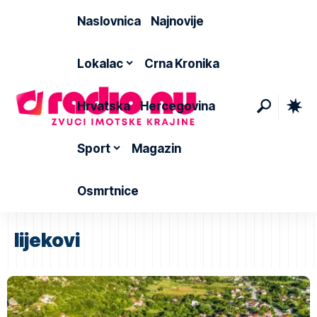
Naslovnica
Najnovije
Lokalac
Crna Kronika
Hrvatska
Hercegovina
Sport
Magazin
Osmrtnice
lijekovi