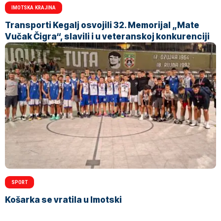
IMOTSKA KRAJINA
Transporti Kegalj osvojili 32. Memorijal „Mate
Vučak Čigra“, slavili i u veteranskoj konkurenciji
SPORT
Košarka se vratila u Imotski