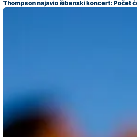
Thompson najavio šibenski koncert: Počet