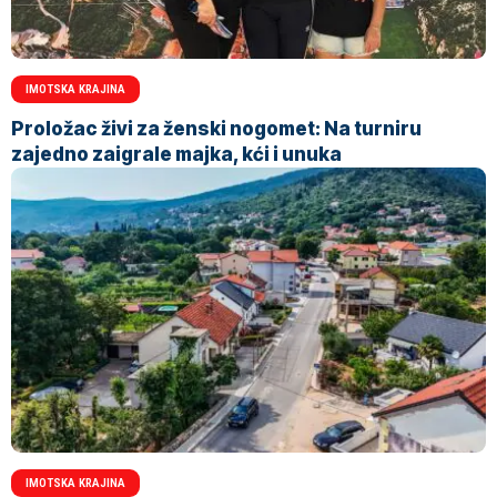
IMOTSKA KRAJINA
Proložac živi za ženski nogomet: Na turniru
zajedno zaigrale majka, kći i unuka
IMOTSKA KRAJINA