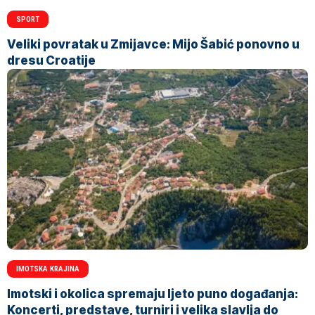
SPORT
Veliki povratak u Zmijavce: Mijo Šabić ponovno u
dresu Croatije
IMOTSKA KRAJINA
Imotski i okolica spremaju ljeto puno događanja:
Koncerti, predstave, turniri i velika slavlja do