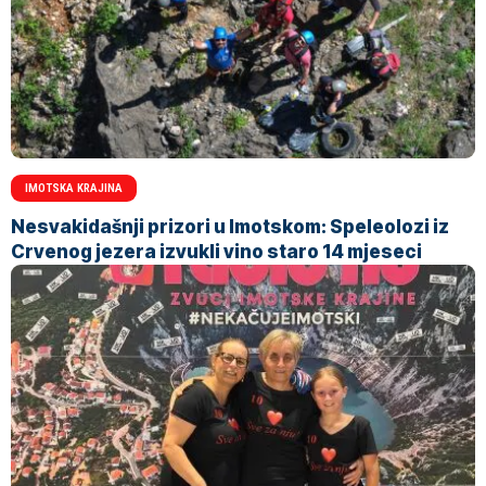
IMOTSKA KRAJINA
Nesvakidašnji prizori u Imotskom: Speleolozi iz
Crvenog jezera izvukli vino staro 14 mjeseci