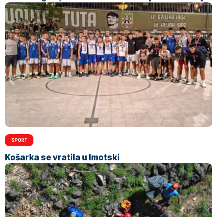
SPORT
Košarka se vratila u Imotski