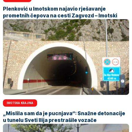
Plenković u Imotskom najavio rješavanje
prometnih čepova na cesti Zagvozd – Imotski
IMOTSKA KRAJINA
„Mislila sam da je pucnjava“: Snažne detonacije
u tunelu Sveti Ilija prestrašile vozače