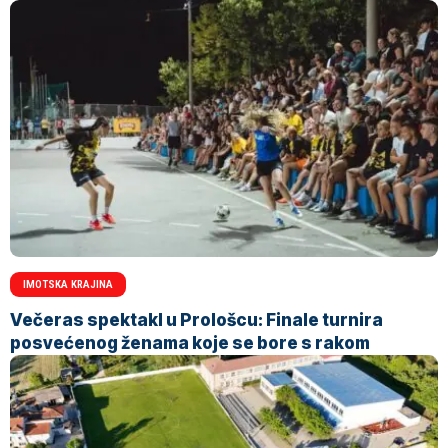
IMOTSKA KRAJINA
Večeras spektakl u Prološcu: Finale turnira
posvećenog ženama koje se bore s rakom