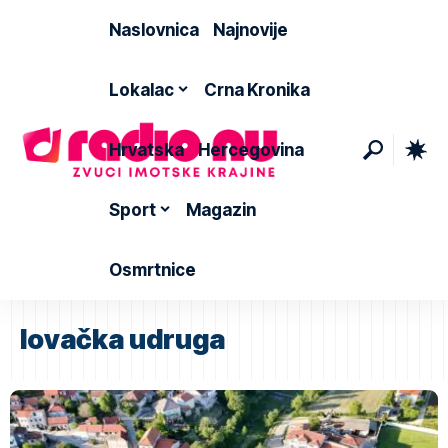
Naslovnica
Najnovije
Lokalac
Crna Kronika
Hrvatska
Hercegovina
Sport
Magazin
Osmrtnice
lovačka udruga