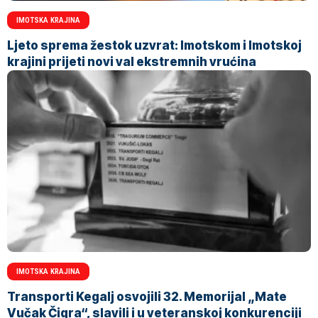
IMOTSKA KRAJINA
Ljeto sprema žestok uzvrat: Imotskom i Imotskoj
krajini prijeti novi val ekstremnih vrućina
IMOTSKA KRAJINA
Transporti Kegalj osvojili 32. Memorijal „Mate
Vučak Čigra“, slavili i u veteranskoj konkurenciji