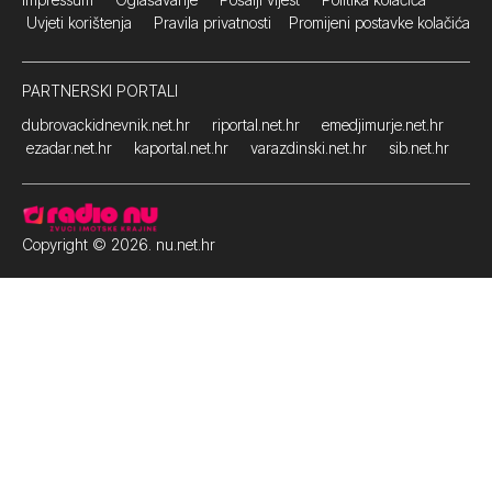
Uvjeti korištenja
Pravila privatnosti
Promijeni postavke kolačića
PARTNERSKI PORTALI
dubrovackidnevnik.net.hr
riportal.net.hr
emedjimurje.net.hr
ezadar.net.hr
kaportal.net.hr
varazdinski.net.hr
sib.net.hr
Copyright © 2026. nu.net.hr