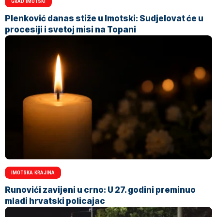
GRAD IMOTSKI
Plenković danas stiže u Imotski: Sudjelovat će u
procesiji i svetoj misi na Topani
IMOTSKA KRAJINA
Runovići zavijeni u crno: U 27. godini preminuo
mladi hrvatski policajac