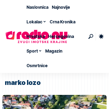
Naslovnica
Najnovije
Lokalac
Crna Kronika
Hrvatska
Hercegovina
Sport
Magazin
Osmrtnice
marko lozo