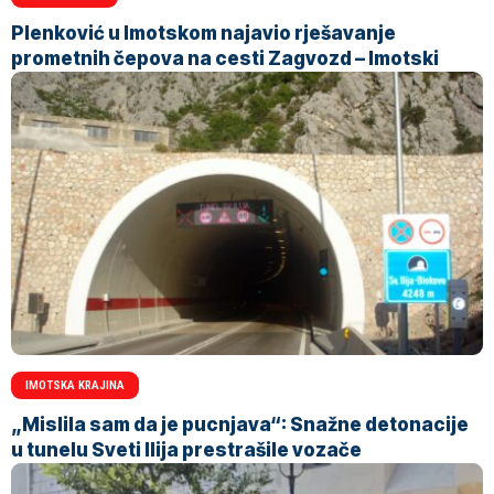
Plenković u Imotskom najavio rješavanje
prometnih čepova na cesti Zagvozd – Imotski
IMOTSKA KRAJINA
„Mislila sam da je pucnjava“: Snažne detonacije
u tunelu Sveti Ilija prestrašile vozače