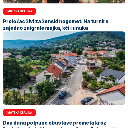
IMOTSKA KRAJINA
Proložac živi za ženski nogomet: Na turniru
zajedno zaigrale majka, kći i unuka
IMOTSKA KRAJINA
Dva dana potpune obustave prometa kroz