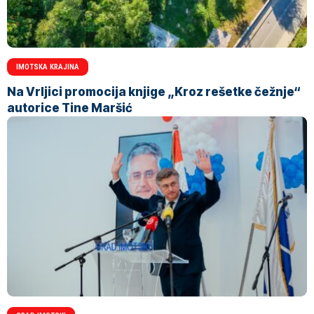
IMOTSKA KRAJINA
Na Vrljici promocija knjige „Kroz rešetke čežnje“
autorice Tine Maršić