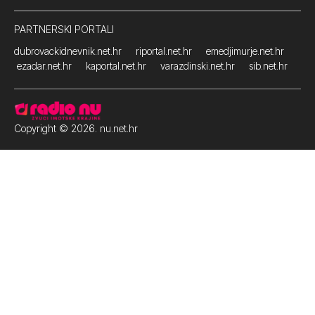
PARTNERSKI PORTALI
dubrovackidnevnik.net.hr
riportal.net.hr
emedjimurje.net.hr
ezadar.net.hr
kaportal.net.hr
varazdinski.net.hr
sib.net.hr
Copyright © 2026. nu.net.hr