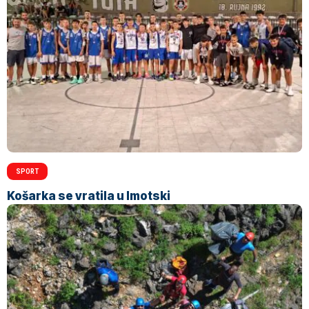
SPORT
Košarka se vratila u Imotski