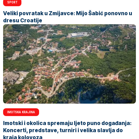
SPORT
Veliki povratak u Zmijavce: Mijo Šabić ponovno u
dresu Croatije
IMOTSKA KRAJINA
Imotski i okolica spremaju ljeto puno događanja:
Koncerti, predstave, turniri i velika slavlja do
kraja kolovoza