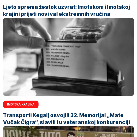
Ljeto sprema žestok uzvrat: Imotskom i Imotskoj
krajini prijeti novi val ekstremnih vrućina
IMOTSKA KRAJINA
Transporti Kegalj osvojili 32. Memorijal „Mate
Vučak Čigra“, slavili i u veteranskoj konkurenciji