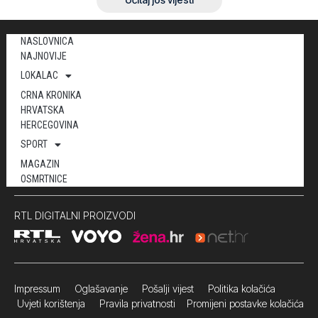
NASLOVNICA
NAJNOVIJE
LOKALAC
CRNA KRONIKA
HRVATSKA
HERCEGOVINA
SPORT
MAGAZIN
OSMRTNICE
RTL DIGITALNI PROIZVODI
Impressum
Oglašavanje Pošalji vijest
Politika kolačića
Uvjeti korištenja
Pravila privatnosti
Promijeni postavke kolačića