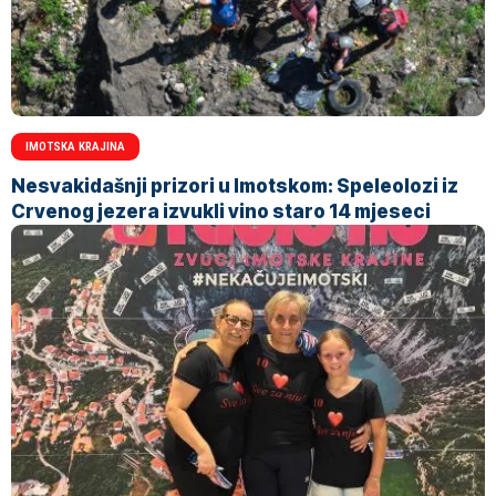
IMOTSKA KRAJINA
Nesvakidašnji prizori u Imotskom: Speleolozi iz
Crvenog jezera izvukli vino staro 14 mjeseci