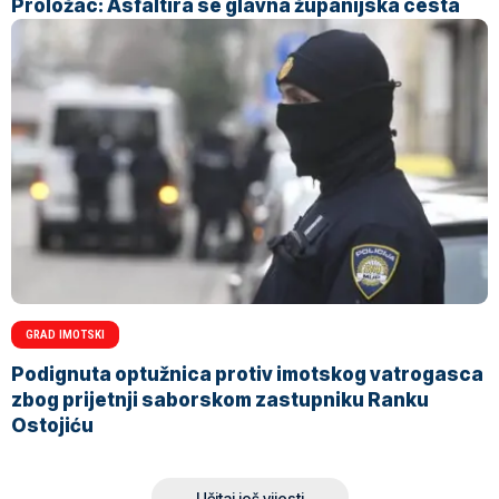
Proložac: Asfaltira se glavna županijska cesta
GRAD IMOTSKI
Podignuta optužnica protiv imotskog vatrogasca
zbog prijetnji saborskom zastupniku Ranku
Ostojiću
Učitaj još vijesti