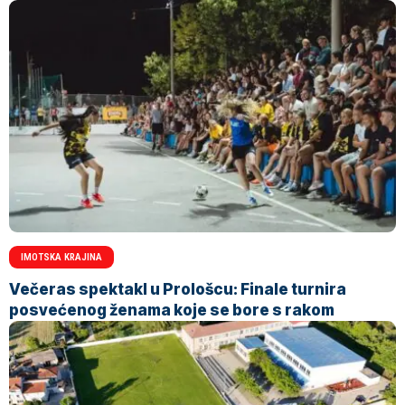
IMOTSKA KRAJINA
Večeras spektakl u Prološcu: Finale turnira
posvećenog ženama koje se bore s rakom