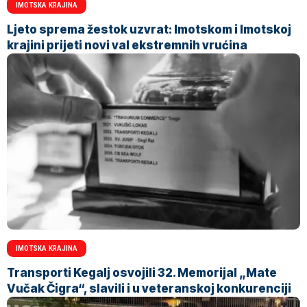
IMOTSKA KRAJINA
Ljeto sprema žestok uzvrat: Imotskom i Imotskoj
krajini prijeti novi val ekstremnih vrućina
IMOTSKA KRAJINA
Transporti Kegalj osvojili 32. Memorijal „Mate
Vučak Čigra“, slavili i u veteranskoj konkurenciji