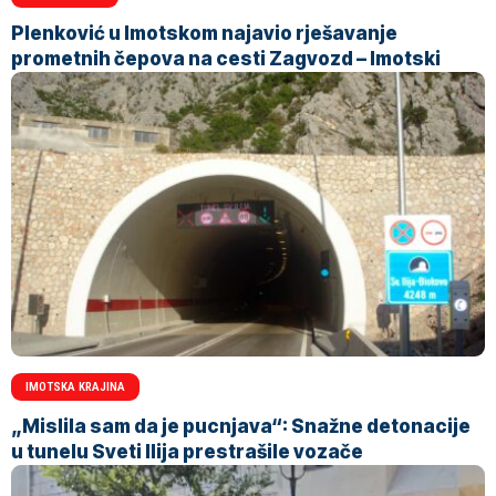
Plenković u Imotskom najavio rješavanje
prometnih čepova na cesti Zagvozd – Imotski
IMOTSKA KRAJINA
„Mislila sam da je pucnjava“: Snažne detonacije
u tunelu Sveti Ilija prestrašile vozače