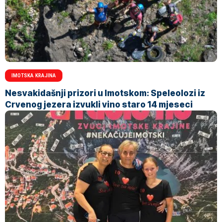
IMOTSKA KRAJINA
Nesvakidašnji prizori u Imotskom: Speleolozi iz
Crvenog jezera izvukli vino staro 14 mjeseci