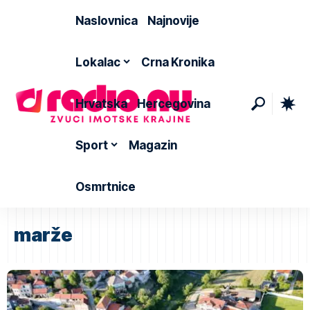
Naslovnica
Najnovije
Lokalac
Crna Kronika
Hrvatska
Hercegovina
Sport
Magazin
Osmrtnice
marže