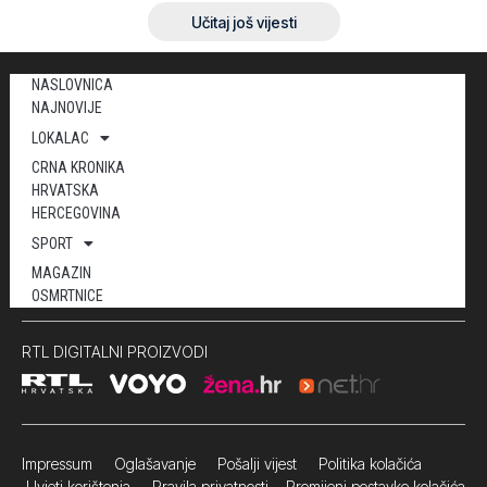
Učitaj još vijesti
NASLOVNICA
NAJNOVIJE
LOKALAC
CRNA KRONIKA
HRVATSKA
HERCEGOVINA
SPORT
MAGAZIN
OSMRTNICE
RTL DIGITALNI PROIZVODI
Impressum
Oglašavanje Pošalji vijest
Politika kolačića
Uvjeti korištenja
Pravila privatnosti
Promijeni postavke kolačića