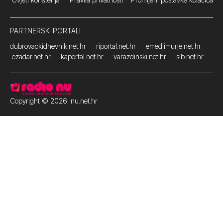
PARTNERSKI PORTALI
dubrovackidnevnik.net.hr
riportal.net.hr
emedjimurje.net.hr
ezadar.net.hr
kaportal.net.hr
varazdinski.net.hr
sib.net.hr
Copyright © 2026. nu.net.hr