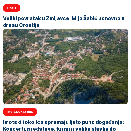
SPORT
Veliki povratak u Zmijavce: Mijo Šabić ponovno u
dresu Croatije
IMOTSKA KRAJINA
Imotski i okolica spremaju ljeto puno događanja:
Koncerti, predstave, turniri i velika slavlja do