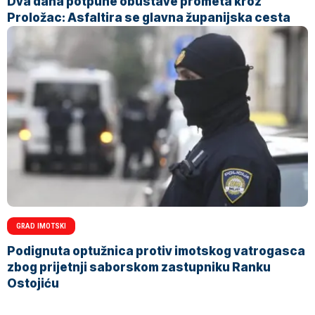
Dva dana potpune obustave prometa kroz
Proložac: Asfaltira se glavna županijska cesta
GRAD IMOTSKI
Podignuta optužnica protiv imotskog vatrogasca
zbog prijetnji saborskom zastupniku Ranku
Ostojiću