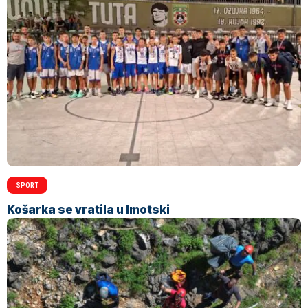
SPORT
Košarka se vratila u Imotski