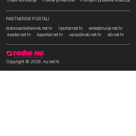
PARTNERSKI PORTALI
dubrovackidnevnik.net.hr
riportal.net.hr
emedjimurje.net.hr
ezadar.net.hr
kaportal.net.hr
varazdinski.net.hr
sib.net.hr
Copyright © 2026. nu.net.hr