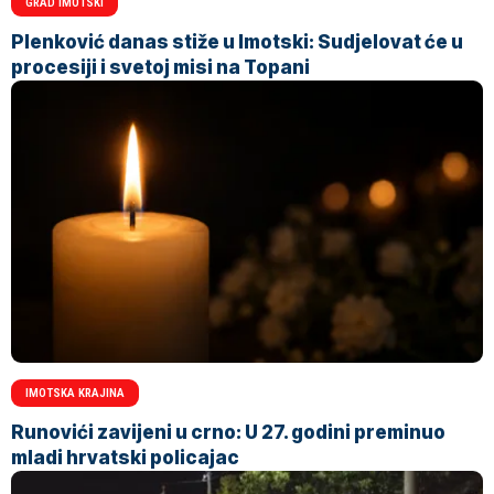
GRAD IMOTSKI
Plenković danas stiže u Imotski: Sudjelovat će u
procesiji i svetoj misi na Topani
IMOTSKA KRAJINA
Runovići zavijeni u crno: U 27. godini preminuo
mladi hrvatski policajac