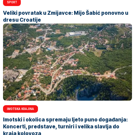
SPORT
Veliki povratak u Zmijavce: Mijo Šabić ponovno u
dresu Croatije
IMOTSKA KRAJINA
Imotski i okolica spremaju ljeto puno događanja:
Koncerti, predstave, turniri i velika slavlja do
kraja kolovoza