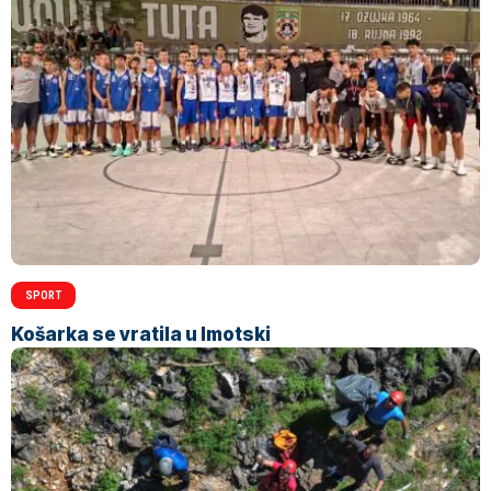
SPORT
Košarka se vratila u Imotski