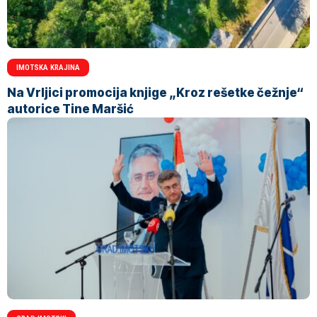
IMOTSKA KRAJINA
Na Vrljici promocija knjige „Kroz rešetke čežnje“
autorice Tine Maršić