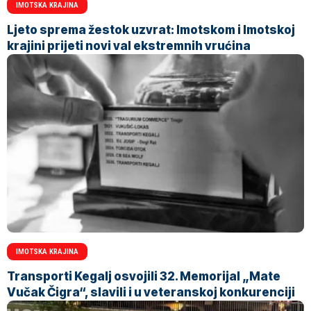
IMOTSKA KRAJINA
Ljeto sprema žestok uzvrat: Imotskom i Imotskoj
krajini prijeti novi val ekstremnih vrućina
IMOTSKA KRAJINA
Transporti Kegalj osvojili 32. Memorijal „Mate
Vučak Čigra“, slavili i u veteranskoj konkurenciji