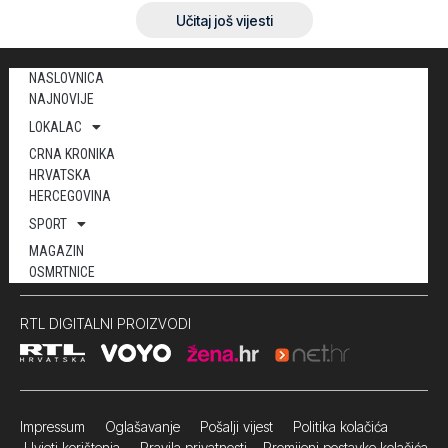
Učitaj još vijesti
NASLOVNICA
NAJNOVIJE
LOKALAC
CRNA KRONIKA
HRVATSKA
HERCEGOVINA
SPORT
MAGAZIN
OSMRTNICE
RTL DIGITALNI PROIZVODI
Impressum
Oglašavanje Pošalji vijest
Politika kolačića
Uvjeti korištenja
Pravila privatnosti
Promijeni postavke kolačića