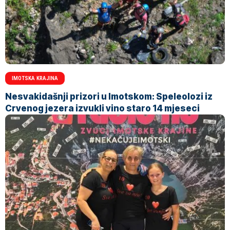
IMOTSKA KRAJINA
Nesvakidašnji prizori u Imotskom: Speleolozi iz
Crvenog jezera izvukli vino staro 14 mjeseci