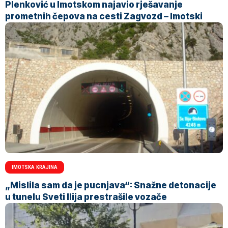
Plenković u Imotskom najavio rješavanje
prometnih čepova na cesti Zagvozd – Imotski
IMOTSKA KRAJINA
„Mislila sam da je pucnjava“: Snažne detonacije
u tunelu Sveti Ilija prestrašile vozače