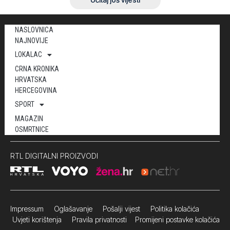
NASLOVNICA
NAJNOVIJE
LOKALAC
CRNA KRONIKA
HRVATSKA
HERCEGOVINA
SPORT
MAGAZIN
OSMRTNICE
RTL DIGITALNI PROIZVODI
Impressum
Oglašavanje Pošalji vijest
Politika kolačića
Uvjeti korištenja
Pravila privatnosti
Promijeni postavke kolačića