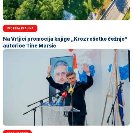
IMOTSKA KRAJINA
Na Vrljici promocija knjige „Kroz rešetke čežnje“
autorice Tine Maršić