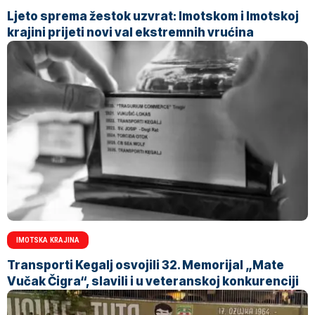
Ljeto sprema žestok uzvrat: Imotskom i Imotskoj
krajini prijeti novi val ekstremnih vrućina
IMOTSKA KRAJINA
Transporti Kegalj osvojili 32. Memorijal „Mate
Vučak Čigra“, slavili i u veteranskoj konkurenciji