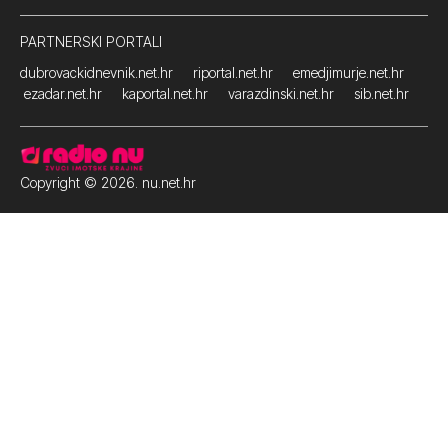
PARTNERSKI PORTALI
dubrovackidnevnik.net.hr
riportal.net.hr
emedjimurje.net.hr
ezadar.net.hr
kaportal.net.hr
varazdinski.net.hr
sib.net.hr
Copyright © 2026. nu.net.hr