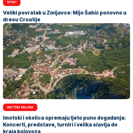
SPORT
Veliki povratak u Zmijavce: Mijo Šabić ponovno u
dresu Croatije
IMOTSKA KRAJINA
Imotski i okolica spremaju ljeto puno događanja:
Koncerti, predstave, turniri i velika slavlja do
kraja kolovoza