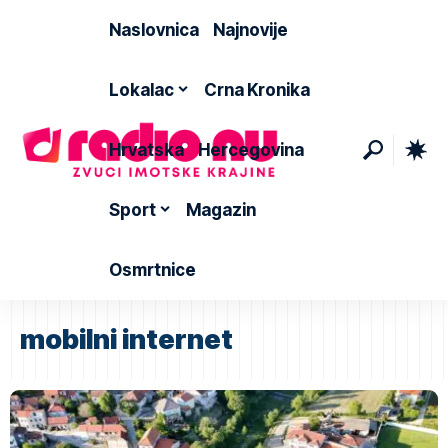
Naslovnica
Najnovije
Lokalac
Crna Kronika
Hrvatska
Hercegovina
Sport
Magazin
Osmrtnice
mobilni internet