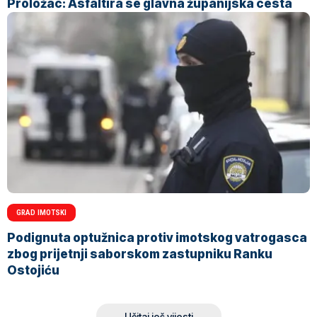
Proložac: Asfaltira se glavna županijska cesta
GRAD IMOTSKI
Podignuta optužnica protiv imotskog vatrogasca
zbog prijetnji saborskom zastupniku Ranku
Ostojiću
Učitaj još vijesti