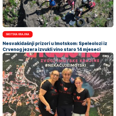
IMOTSKA KRAJINA
Nesvakidašnji prizori u Imotskom: Speleolozi iz
Crvenog jezera izvukli vino staro 14 mjeseci