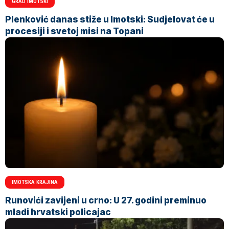
GRAD IMOTSKI
Plenković danas stiže u Imotski: Sudjelovat će u
procesiji i svetoj misi na Topani
IMOTSKA KRAJINA
Runovići zavijeni u crno: U 27. godini preminuo
mladi hrvatski policajac