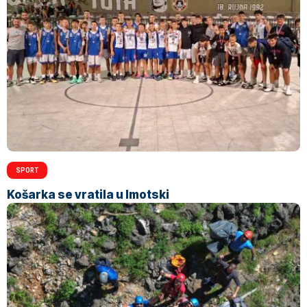
SPORT
Košarka se vratila u Imotski