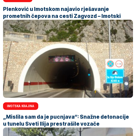
Plenković u Imotskom najavio rješavanje
prometnih čepova na cesti Zagvozd – Imotski
IMOTSKA KRAJINA
„Mislila sam da je pucnjava“: Snažne detonacije
u tunelu Sveti Ilija prestrašile vozače