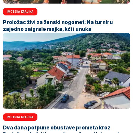
IMOTSKA KRAJINA
Proložac živi za ženski nogomet: Na turniru
zajedno zaigrale majka, kći i unuka
IMOTSKA KRAJINA
Dva dana potpune obustave prometa kroz