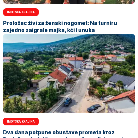
IMOTSKA KRAJINA
Proložac živi za ženski nogomet: Na turniru
zajedno zaigrale majka, kći i unuka
IMOTSKA KRAJINA
Dva dana potpune obustave prometa kroz