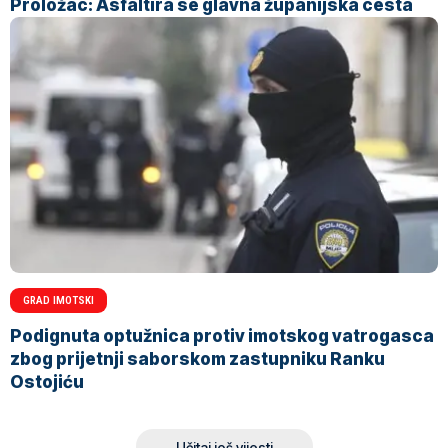
Proložac: Asfaltira se glavna županijska cesta
GRAD IMOTSKI
Podignuta optužnica protiv imotskog vatrogasca
zbog prijetnji saborskom zastupniku Ranku
Ostojiću
Učitaj još vijesti