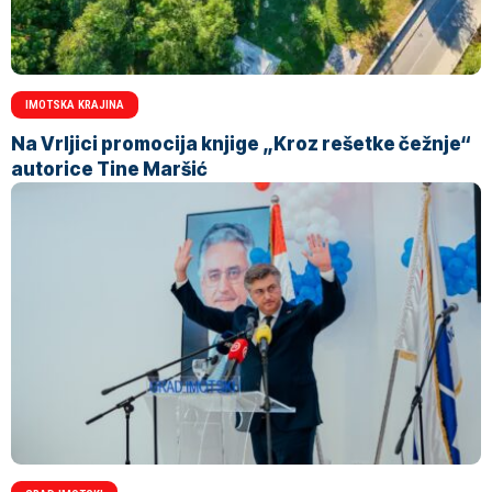
IMOTSKA KRAJINA
Na Vrljici promocija knjige „Kroz rešetke čežnje“
autorice Tine Maršić