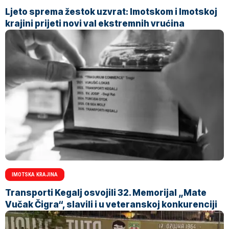
Ljeto sprema žestok uzvrat: Imotskom i Imotskoj
krajini prijeti novi val ekstremnih vrućina
IMOTSKA KRAJINA
Transporti Kegalj osvojili 32. Memorijal „Mate
Vučak Čigra“, slavili i u veteranskoj konkurenciji