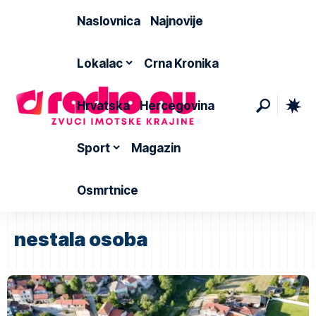
Naslovnica
Najnovije
Lokalac
Crna Kronika
Hrvatska
Hercegovina
Sport
Magazin
Osmrtnice
nestala osoba