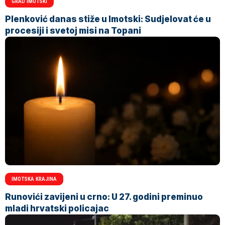
GRAD IMOTSKI
Plenković danas stiže u Imotski: Sudjelovat će u
procesiji i svetoj misi na Topani
IMOTSKA KRAJINA
Runovići zavijeni u crno: U 27. godini preminuo
mladi hrvatski policajac