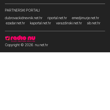
PARTNERSKI PORTALI
dubrovackidnevnik.net.hr
riportal.net.hr
emedjimurje.net.hr
ezadar.net.hr
kaportal.net.hr
varazdinski.net.hr
sib.net.hr
Copyright © 2026. nu.net.hr