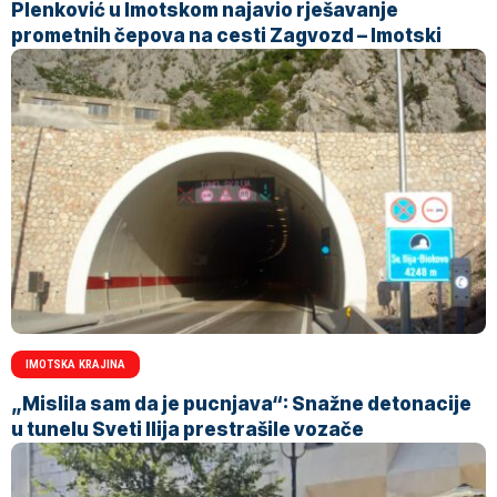
Plenković u Imotskom najavio rješavanje
prometnih čepova na cesti Zagvozd – Imotski
IMOTSKA KRAJINA
„Mislila sam da je pucnjava“: Snažne detonacije
u tunelu Sveti Ilija prestrašile vozače