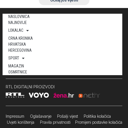
NASLOVNICA
NAJNOVIJE
LOKALAC
CRNA KRONIKA
HRVATSKA
HERCEGOVINA
SPORT
MAGAZIN
OSMRTNICE
RTL DIGITALNI PROIZVODI
Impressum
Oglašavanje Pošalji vijest
Politika kolačića
Uvjeti korištenja
Pravila privatnosti
Promijeni postavke kolačića