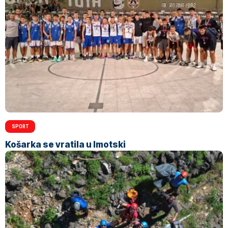
SPORT
Košarka se vratila u Imotski