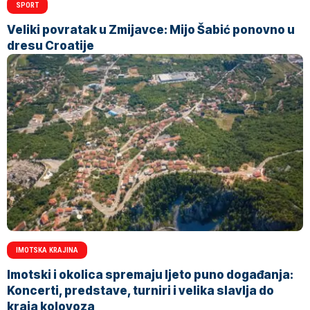
SPORT
Veliki povratak u Zmijavce: Mijo Šabić ponovno u
dresu Croatije
IMOTSKA KRAJINA
Imotski i okolica spremaju ljeto puno događanja:
Koncerti, predstave, turniri i velika slavlja do
kraja kolovoza