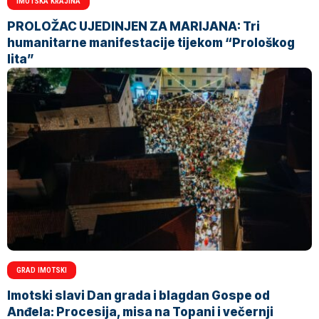
IMOTSKA KRAJINA
PROLOŽAC UJEDINJEN ZA MARIJANA: Tri
humanitarne manifestacije tijekom “Prološkog
lita”
GRAD IMOTSKI
Imotski slavi Dan grada i blagdan Gospe od
Anđela: Procesija, misa na Topani i večernji