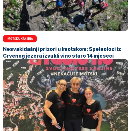
IMOTSKA KRAJINA
Nesvakidašnji prizori u Imotskom: Speleolozi iz
Crvenog jezera izvukli vino staro 14 mjeseci