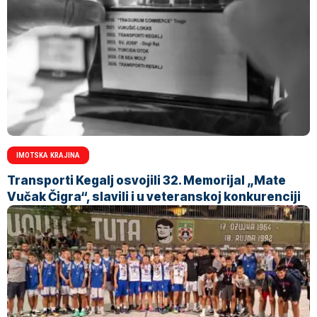
IMOTSKA KRAJINA
Transporti Kegalj osvojili 32. Memorijal „Mate
Vučak Čigra“, slavili i u veteranskoj konkurenciji