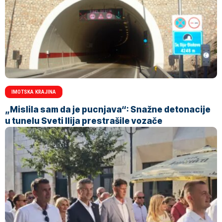
IMOTSKA KRAJINA
„Mislila sam da je pucnjava“: Snažne detonacije
u tunelu Sveti Ilija prestrašile vozače