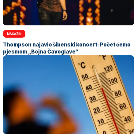
MAGAZIN
Thompson najavio šibenski koncert: Počet ćemo
pjesmom „Bojna Čavoglave“