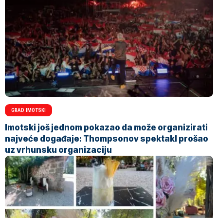
GRAD IMOTSKI
Imotski još jednom pokazao da može organizirati
najveće događaje: Thompsonov spektakl prošao
uz vrhunsku organizaciju