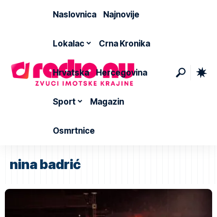
Naslovnica
Najnovije
Lokalac
Crna Kronika
Hrvatska
Hercegovina
Sport
Magazin
Osmrtnice
nina badrić