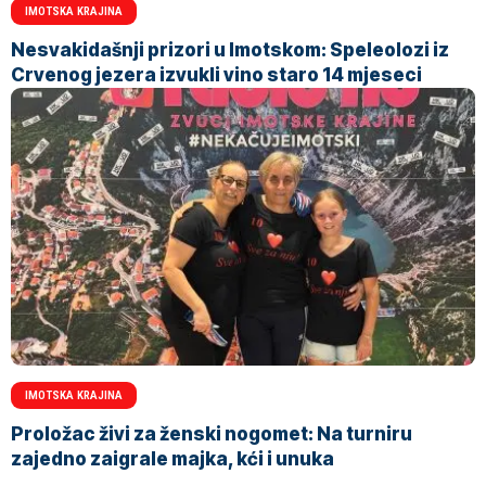
IMOTSKA KRAJINA
Nesvakidašnji prizori u Imotskom: Speleolozi iz
Crvenog jezera izvukli vino staro 14 mjeseci
IMOTSKA KRAJINA
Proložac živi za ženski nogomet: Na turniru
zajedno zaigrale majka, kći i unuka