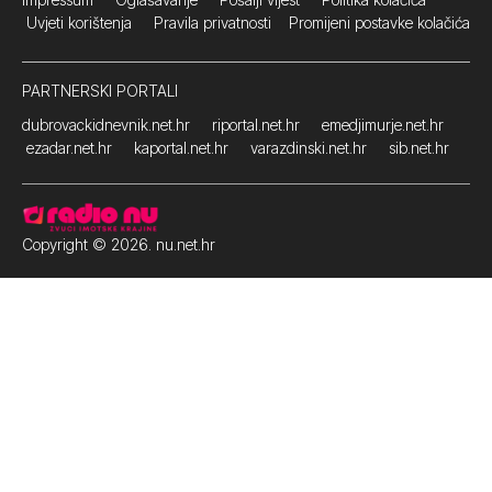
Uvjeti korištenja
Pravila privatnosti
Promijeni postavke kolačića
PARTNERSKI PORTALI
dubrovackidnevnik.net.hr
riportal.net.hr
emedjimurje.net.hr
ezadar.net.hr
kaportal.net.hr
varazdinski.net.hr
sib.net.hr
Copyright © 2026. nu.net.hr