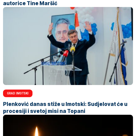
autorice Tine Maršić
GRAD IMOTSKI
Plenković danas stiže u Imotski: Sudjelovat će u
procesiji i svetoj misi na Topani