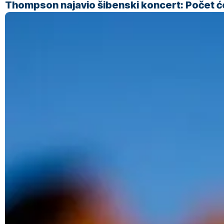
Thompson najavio šibenski koncert: Počet