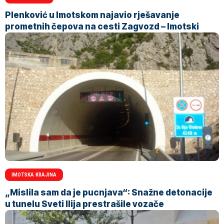
Plenković u Imotskom najavio rješavanje
prometnih čepova na cesti Zagvozd – Imotski
IMOTSKA KRAJINA
„Mislila sam da je pucnjava“: Snažne detonacije
u tunelu Sveti Ilija prestrašile vozače