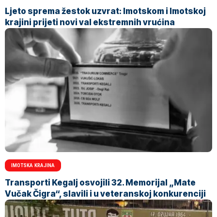
Ljeto sprema žestok uzvrat: Imotskom i Imotskoj
krajini prijeti novi val ekstremnih vrućina
IMOTSKA KRAJINA
Transporti Kegalj osvojili 32. Memorijal „Mate
Vučak Čigra“, slavili i u veteranskoj konkurenciji