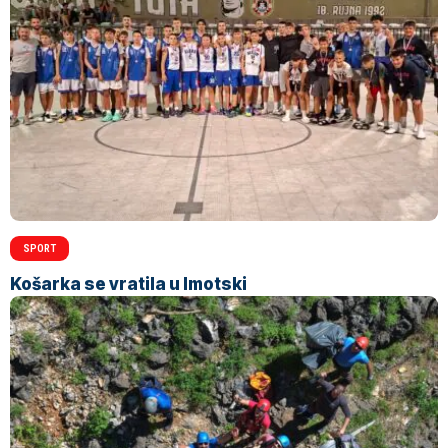
SPORT
Košarka se vratila u Imotski