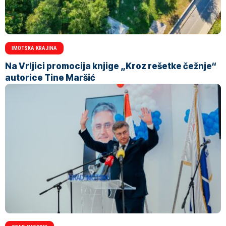
IMOTSKA KRAJINA
Na Vrljici promocija knjige „Kroz rešetke čežnje“
autorice Tine Maršić