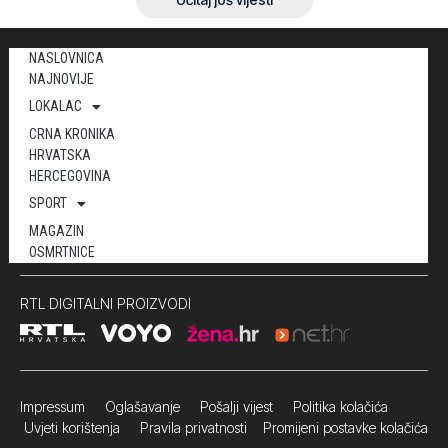
NASLOVNICA
NAJNOVIJE
LOKALAC
CRNA KRONIKA
HRVATSKA
HERCEGOVINA
SPORT
MAGAZIN
OSMRTNICE
RTL DIGITALNI PROIZVODI
Impressum
Oglašavanje Pošalji vijest
Politika kolačića
Uvjeti korištenja
Pravila privatnosti
Promijeni postavke kolačića