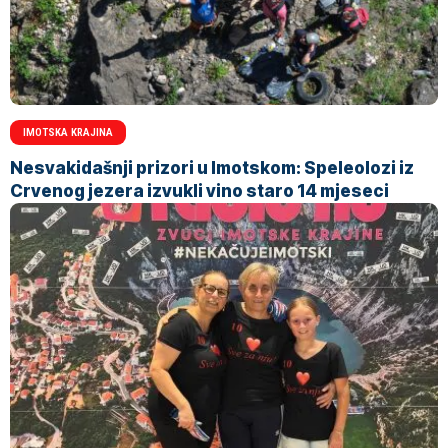
IMOTSKA KRAJINA
Nesvakidašnji prizori u Imotskom: Speleolozi iz
Crvenog jezera izvukli vino staro 14 mjeseci