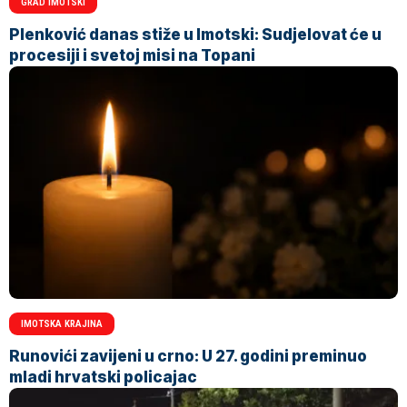
GRAD IMOTSKI
Plenković danas stiže u Imotski: Sudjelovat će u
procesiji i svetoj misi na Topani
IMOTSKA KRAJINA
Runovići zavijeni u crno: U 27. godini preminuo
mladi hrvatski policajac