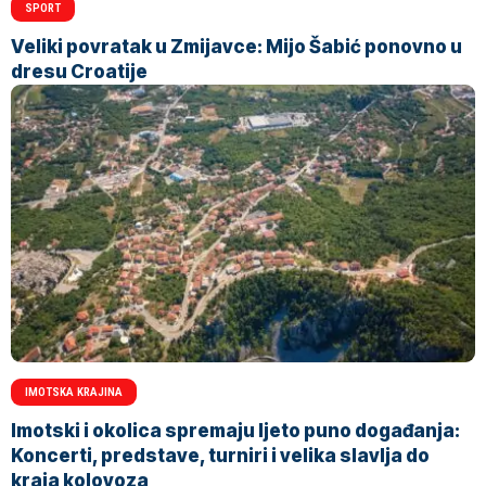
SPORT
Veliki povratak u Zmijavce: Mijo Šabić ponovno u
dresu Croatije
IMOTSKA KRAJINA
Imotski i okolica spremaju ljeto puno događanja:
Koncerti, predstave, turniri i velika slavlja do
kraja kolovoza