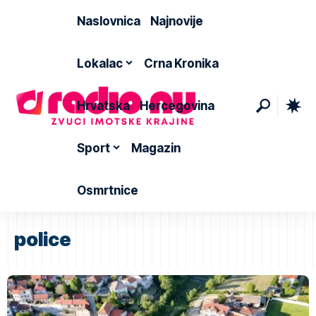
Naslovnica
Najnovije
Lokalac
Crna Kronika
Hrvatska
Hercegovina
Sport
Magazin
Osmrtnice
police