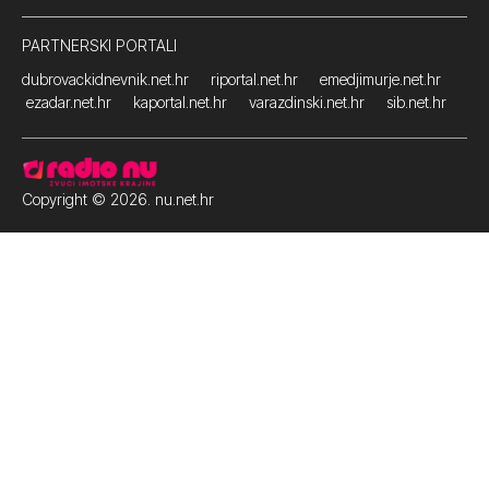
PARTNERSKI PORTALI
dubrovackidnevnik.net.hr
riportal.net.hr
emedjimurje.net.hr
ezadar.net.hr
kaportal.net.hr
varazdinski.net.hr
sib.net.hr
Copyright © 2026. nu.net.hr