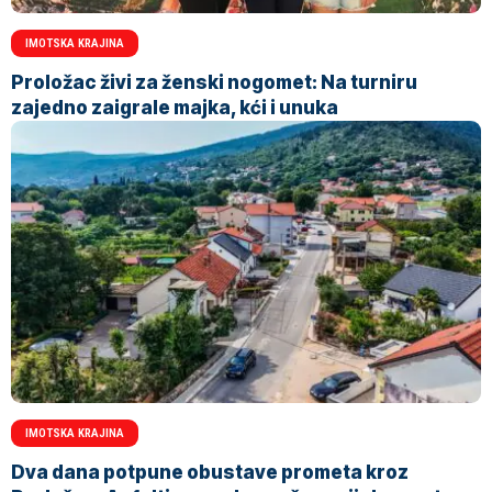
IMOTSKA KRAJINA
Proložac živi za ženski nogomet: Na turniru
zajedno zaigrale majka, kći i unuka
IMOTSKA KRAJINA
Dva dana potpune obustave prometa kroz