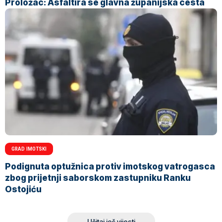
Proložac: Asfaltira se glavna županijska cesta
GRAD IMOTSKI
Podignuta optužnica protiv imotskog vatrogasca
zbog prijetnji saborskom zastupniku Ranku
Ostojiću
Učitaj još vijesti