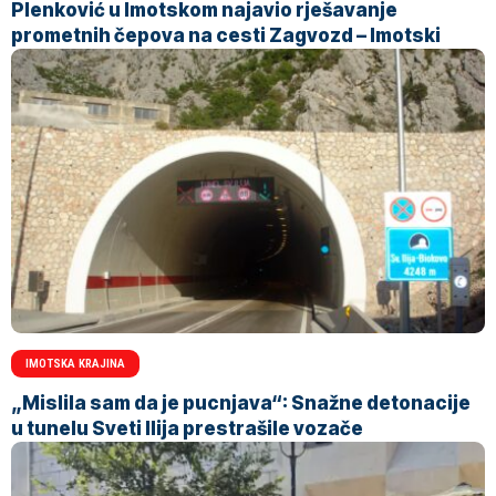
Plenković u Imotskom najavio rješavanje
prometnih čepova na cesti Zagvozd – Imotski
IMOTSKA KRAJINA
„Mislila sam da je pucnjava“: Snažne detonacije
u tunelu Sveti Ilija prestrašile vozače