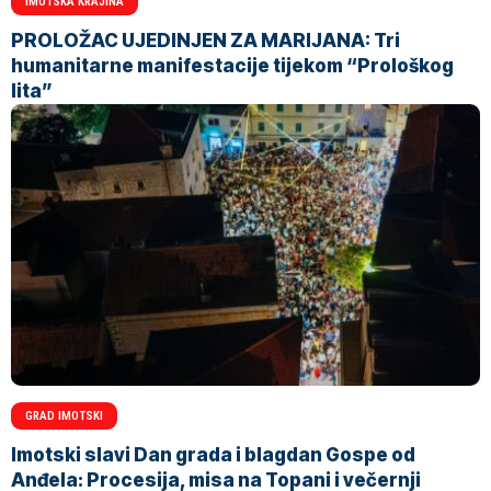
IMOTSKA KRAJINA
PROLOŽAC UJEDINJEN ZA MARIJANA: Tri
humanitarne manifestacije tijekom “Prološkog
lita”
GRAD IMOTSKI
Imotski slavi Dan grada i blagdan Gospe od
Anđela: Procesija, misa na Topani i večernji