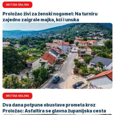
IMOTSKA KRAJINA
Proložac živi za ženski nogomet: Na turniru
zajedno zaigrale majka, kći i unuka
IMOTSKA KRAJINA
Dva dana potpune obustave prometa kroz
Proložac: Asfaltira se glavna županijska cesta