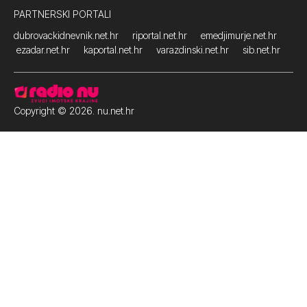
PARTNERSKI PORTALI
dubrovackidnevnik.net.hr
riportal.net.hr
emedjimurje.net.hr
ezadar.net.hr
kaportal.net.hr
varazdinski.net.hr
sib.net.hr
Copyright © 2026. nu.net.hr