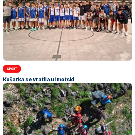
SPORT
Košarka se vratila u Imotski