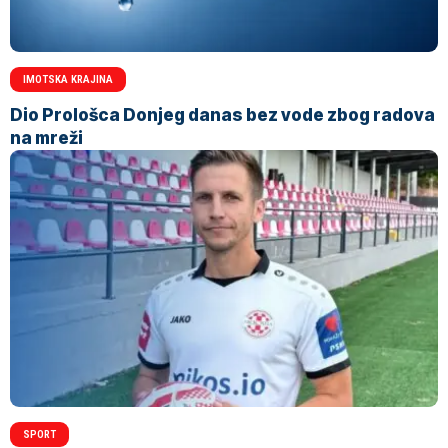
IMOTSKA KRAJINA
Dio Prološca Donjeg danas bez vode zbog radova
na mreži
SPORT