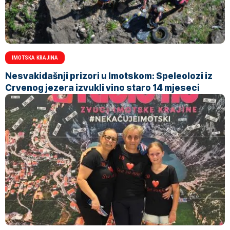
IMOTSKA KRAJINA
Nesvakidašnji prizori u Imotskom: Speleolozi iz
Crvenog jezera izvukli vino staro 14 mjeseci