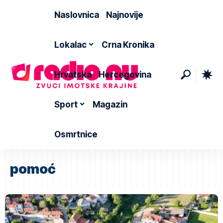
Naslovnica
Najnovije
Lokalac
Crna Kronika
Hrvatska
Hercegovina
Sport
Magazin
Osmrtnice
pomoć