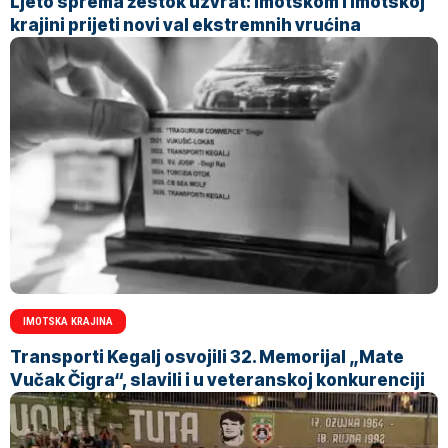
Ljeto sprema žestok uzvrat: Imotskom i Imotskoj
krajini prijeti novi val ekstremnih vrućina
IMOTSKA KRAJINA
Transporti Kegalj osvojili 32. Memorijal „Mate
Vučak Čigra“, slavili i u veteranskoj konkurenciji