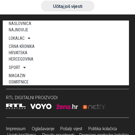
Učitaj još vijesti
NASLOVNICA
NAJNOVIJE
LOKALAC
CRNA KRONIKA
HRVATSKA
HERCEGOVINA
SPORT
MAGAZIN
OSMRTNICE
RTL DIGITALNI PROIZVODI
Impressum
Oglašavanje Pošalji vijest
Politika kolačića
Uvjeti korištenja
Pravila privatnosti
Promijeni postavke kolačića