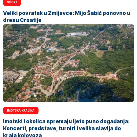
SPORT
Veliki povratak u Zmijavce: Mijo Šabić ponovno u
dresu Croatije
IMOTSKA KRAJINA
Imotski i okolica spremaju ljeto puno događanja:
Koncerti, predstave, turniri i velika slavlja do
kraja kolovoza