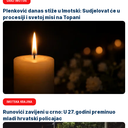
GRAD IMOTSKI
Plenković danas stiže u Imotski: Sudjelovat će u
procesiji i svetoj misi na Topani
IMOTSKA KRAJINA
Runovići zavijeni u crno: U 27. godini preminuo
mladi hrvatski policajac