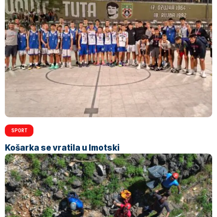
SPORT
Košarka se vratila u Imotski