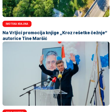
IMOTSKA KRAJINA
Na Vrljici promocija knjige „Kroz rešetke čežnje“
autorice Tine Maršić