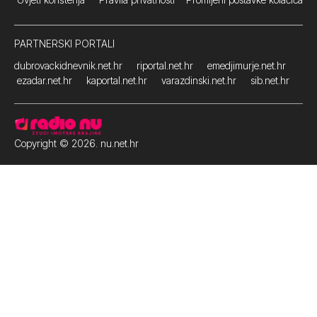
PARTNERSKI PORTALI
dubrovackidnevnik.net.hr
riportal.net.hr
emedjimurje.net.hr
ezadar.net.hr
kaportal.net.hr
varazdinski.net.hr
sib.net.hr
Copyright © 2026. nu.net.hr