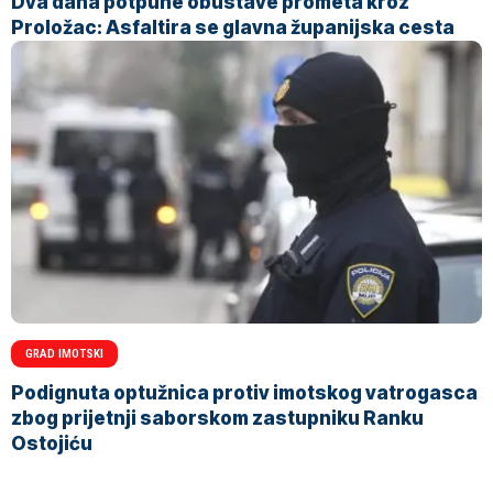
Dva dana potpune obustave prometa kroz
Proložac: Asfaltira se glavna županijska cesta
GRAD IMOTSKI
Podignuta optužnica protiv imotskog vatrogasca
zbog prijetnji saborskom zastupniku Ranku
Ostojiću