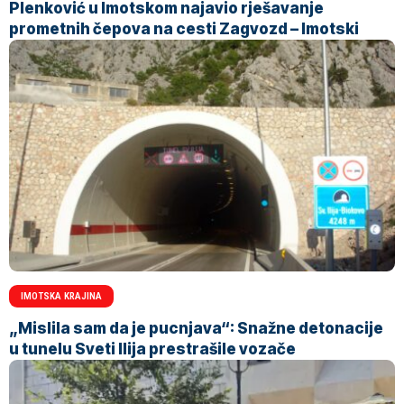
Plenković u Imotskom najavio rješavanje
prometnih čepova na cesti Zagvozd – Imotski
IMOTSKA KRAJINA
„Mislila sam da je pucnjava“: Snažne detonacije
u tunelu Sveti Ilija prestrašile vozače