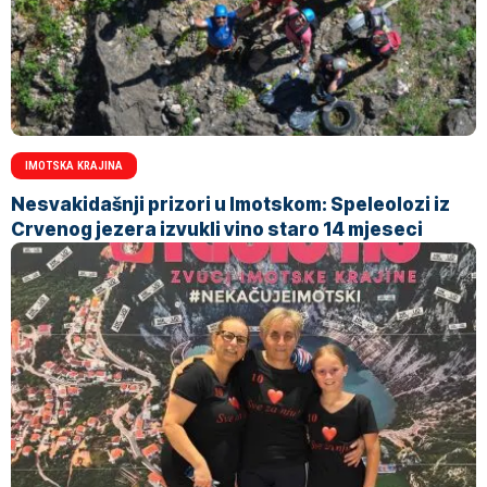
IMOTSKA KRAJINA
Nesvakidašnji prizori u Imotskom: Speleolozi iz
Crvenog jezera izvukli vino staro 14 mjeseci