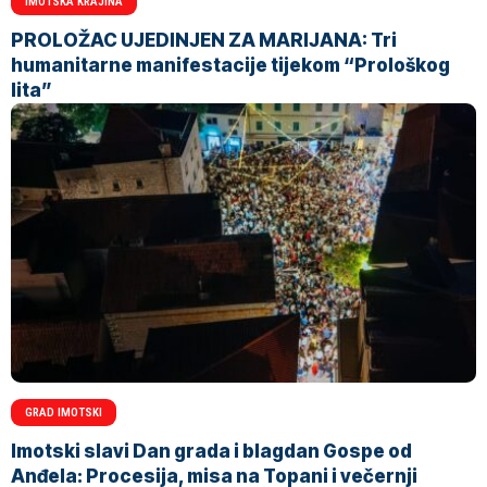
IMOTSKA KRAJINA
PROLOŽAC UJEDINJEN ZA MARIJANA: Tri
humanitarne manifestacije tijekom “Prološkog
lita”
GRAD IMOTSKI
Imotski slavi Dan grada i blagdan Gospe od
Anđela: Procesija, misa na Topani i večernji