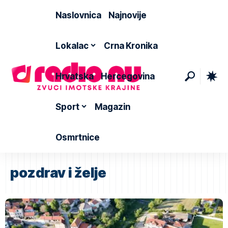
Naslovnica
Najnovije
Lokalac
Crna Kronika
Hrvatska
Hercegovina
Sport
Magazin
Osmrtnice
pozdrav i želje