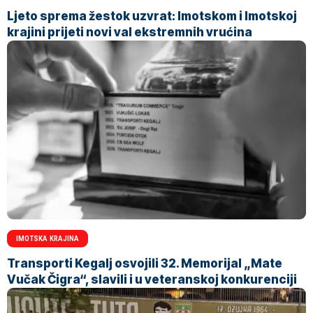
Ljeto sprema žestok uzvrat: Imotskom i Imotskoj
krajini prijeti novi val ekstremnih vrućina
IMOTSKA KRAJINA
Transporti Kegalj osvojili 32. Memorijal „Mate
Vučak Čigra“, slavili i u veteranskoj konkurenciji