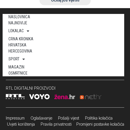
NASLOVNICA
NAJNOVIJE
LOKALAC
CRNA KRONIKA
HRVATSKA
HERCEGOVINA
SPORT
MAGAZIN
OSMRTNICE
RTL DIGITALNI PROIZVODI
Impressum
Oglašavanje Pošalji vijest
Politika kolačića
Uvjeti korištenja
Pravila privatnosti
Promijeni postavke kolačića