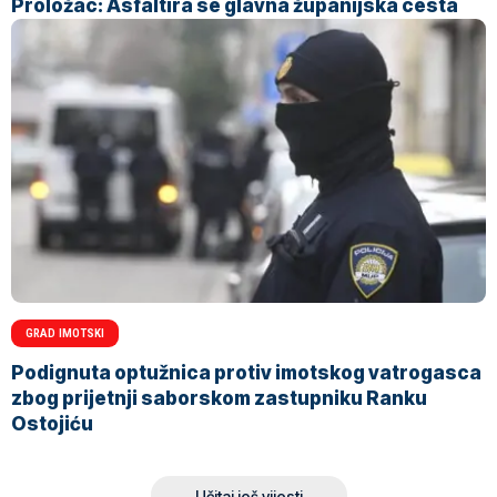
Proložac: Asfaltira se glavna županijska cesta
GRAD IMOTSKI
Podignuta optužnica protiv imotskog vatrogasca
zbog prijetnji saborskom zastupniku Ranku
Ostojiću
Učitaj još vijesti