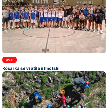
SPORT
Košarka se vratila u Imotski