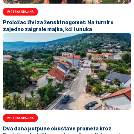
IMOTSKA KRAJINA
Proložac živi za ženski nogomet: Na turniru
zajedno zaigrale majka, kći i unuka
IMOTSKA KRAJINA
Dva dana potpune obustave prometa kroz