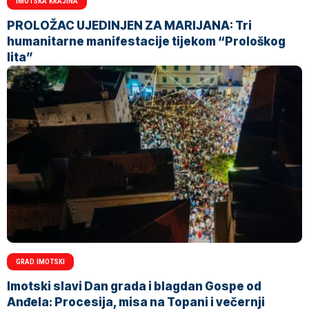
IMOTSKA KRAJINA
PROLOŽAC UJEDINJEN ZA MARIJANA: Tri
humanitarne manifestacije tijekom “Prološkog
lita”
GRAD IMOTSKI
Imotski slavi Dan grada i blagdan Gospe od
Anđela: Procesija, misa na Topani i večernji