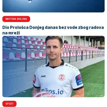
IMOTSKA KRAJINA
Dio Prološca Donjeg danas bez vode zbog radova
na mreži
SPORT