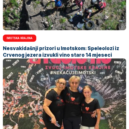
IMOTSKA KRAJINA
Nesvakidašnji prizori u Imotskom: Speleolozi iz
Crvenog jezera izvukli vino staro 14 mjeseci