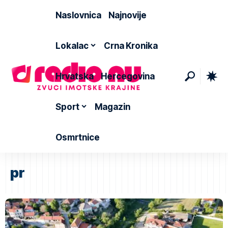
Naslovnica
Najnovije
Lokalac
Crna Kronika
Hrvatska
Hercegovina
Sport
Magazin
Osmrtnice
pr