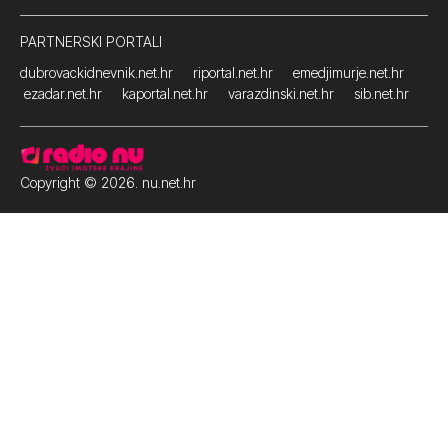
PARTNERSKI PORTALI
dubrovackidnevnik.net.hr
riportal.net.hr
emedjimurje.net.hr
ezadar.net.hr
kaportal.net.hr
varazdinski.net.hr
sib.net.hr
Copyright © 2026. nu.net.hr