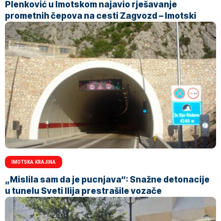
Plenković u Imotskom najavio rješavanje
prometnih čepova na cesti Zagvozd – Imotski
IMOTSKA KRAJINA
„Mislila sam da je pucnjava“: Snažne detonacije
u tunelu Sveti Ilija prestrašile vozače