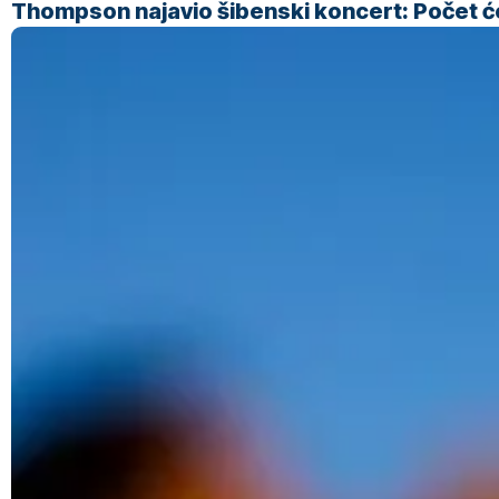
Thompson najavio šibenski koncert: Počet