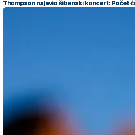
Thompson najavio šibenski koncert: Počet