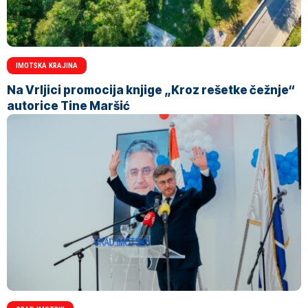
IMOTSKA KRAJINA
Na Vrljici promocija knjige „Kroz rešetke čežnje“
autorice Tine Maršić