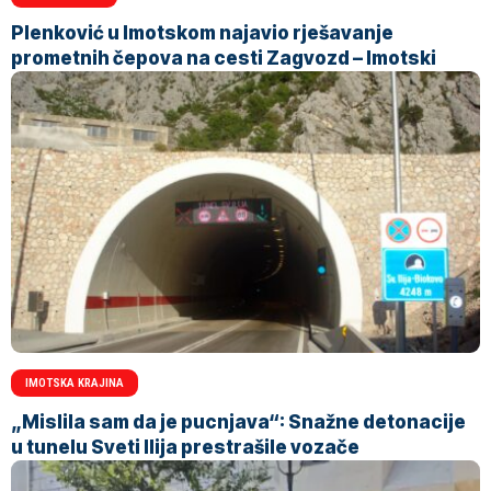
Plenković u Imotskom najavio rješavanje
prometnih čepova na cesti Zagvozd – Imotski
IMOTSKA KRAJINA
„Mislila sam da je pucnjava“: Snažne detonacije
u tunelu Sveti Ilija prestrašile vozače