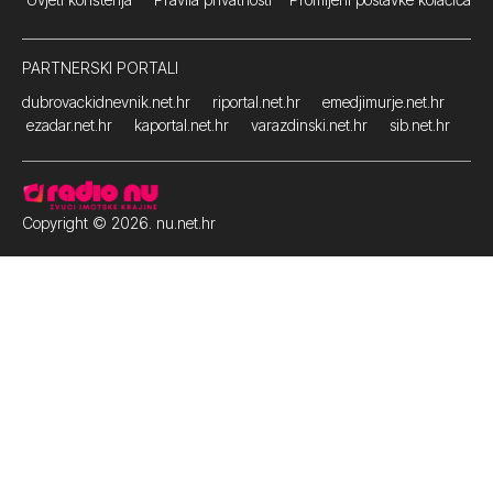
PARTNERSKI PORTALI
dubrovackidnevnik.net.hr
riportal.net.hr
emedjimurje.net.hr
ezadar.net.hr
kaportal.net.hr
varazdinski.net.hr
sib.net.hr
Copyright © 2026. nu.net.hr