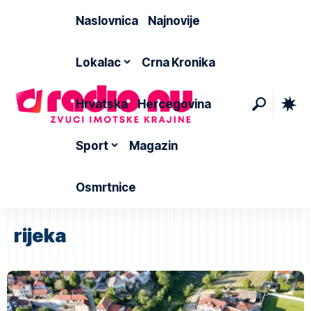
Naslovnica
Najnovije
Lokalac
Crna Kronika
Hrvatska
Hercegovina
Sport
Magazin
Osmrtnice
rijeka