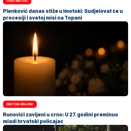
GRAD IMOTSKI
Plenković danas stiže u Imotski: Sudjelovat će u
procesiji i svetoj misi na Topani
IMOTSKA KRAJINA
Runovići zavijeni u crno: U 27. godini preminuo
mladi hrvatski policajac