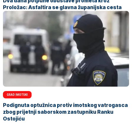
Dva dana potpune obustave prometa kroz
Proložac: Asfaltira se glavna županijska cesta
GRAD IMOTSKI
Podignuta optužnica protiv imotskog vatrogasca
zbog prijetnji saborskom zastupniku Ranku
Ostojiću