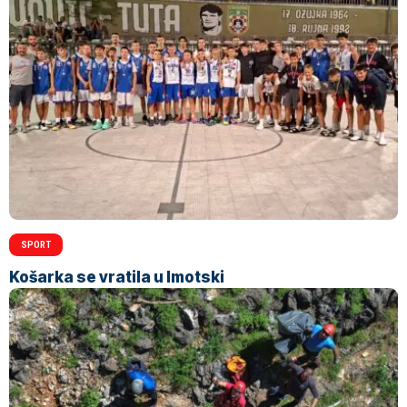
SPORT
Košarka se vratila u Imotski