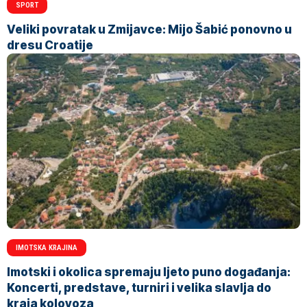
SPORT
Veliki povratak u Zmijavce: Mijo Šabić ponovno u
dresu Croatije
IMOTSKA KRAJINA
Imotski i okolica spremaju ljeto puno događanja:
Koncerti, predstave, turniri i velika slavlja do
kraja kolovoza