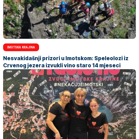
IMOTSKA KRAJINA
Nesvakidašnji prizori u Imotskom: Speleolozi iz
Crvenog jezera izvukli vino staro 14 mjeseci