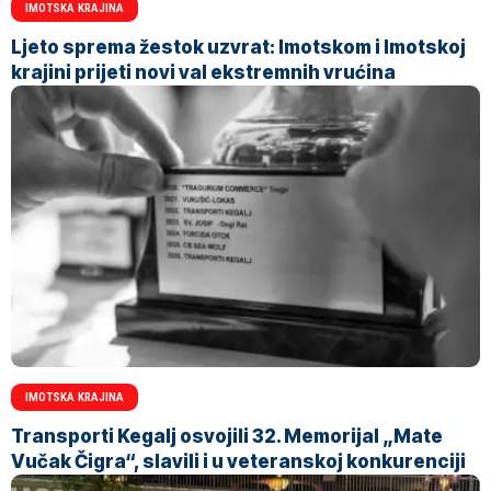
IMOTSKA KRAJINA
Ljeto sprema žestok uzvrat: Imotskom i Imotskoj
krajini prijeti novi val ekstremnih vrućina
IMOTSKA KRAJINA
Transporti Kegalj osvojili 32. Memorijal „Mate
Vučak Čigra“, slavili i u veteranskoj konkurenciji