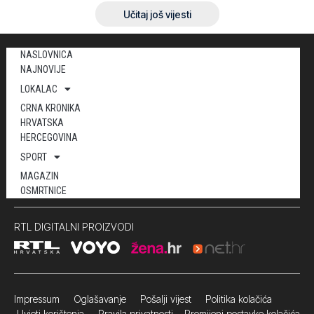
Učitaj još vijesti
NASLOVNICA
NAJNOVIJE
LOKALAC
CRNA KRONIKA
HRVATSKA
HERCEGOVINA
SPORT
MAGAZIN
OSMRTNICE
RTL DIGITALNI PROIZVODI
Impressum
Oglašavanje Pošalji vijest
Politika kolačića
Uvjeti korištenja
Pravila privatnosti
Promijeni postavke kolačića