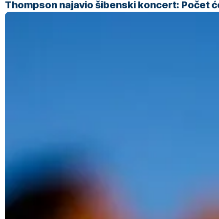
Thompson najavio šibenski koncert: Počet