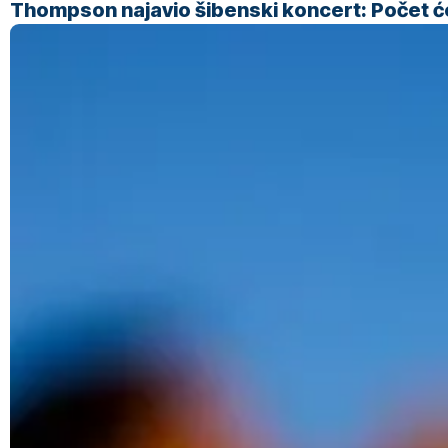
Thompson najavio šibenski koncert: Počet