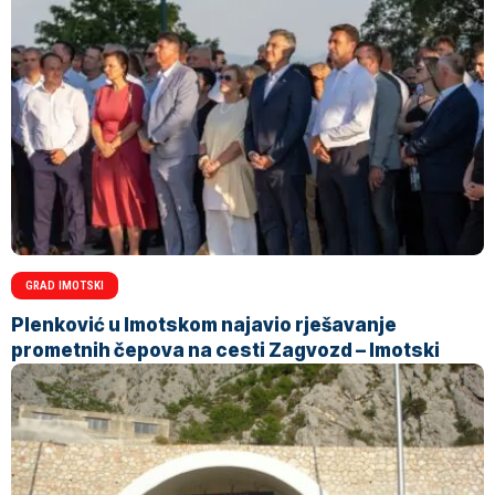
GRAD IMOTSKI
Plenković u Imotskom najavio rješavanje
prometnih čepova na cesti Zagvozd – Imotski