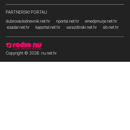
PARTNERSKI PORTALI
dubrovackidnevnik.net.hr
riportal.net.hr
emedjimurje.net.hr
ezadar.net.hr
kaportal.net.hr
varazdinski.net.hr
sib.net.hr
Copyright © 2026. nu.net.hr