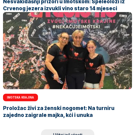
Nesvakidašnji prizori u Imotskom: Speleolozi iz
Crvenog jezera izvukli vino staro 14 mjeseci
IMOTSKA KRAJINA
Proložac živi za ženski nogomet: Na turniru
zajedno zaigrale majka, kći i unuka
Učitaj još vijesti