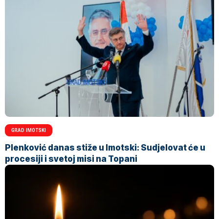
GRAD IMOTSKI
Plenković danas stiže u Imotski: Sudjelovat će u
procesiji i svetoj misi na Topani