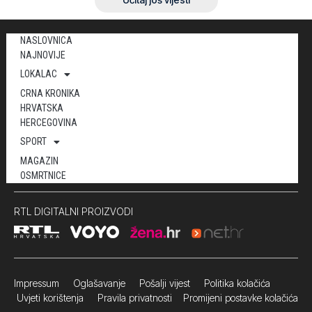
NASLOVNICA
NAJNOVIJE
LOKALAC
CRNA KRONIKA
HRVATSKA
HERCEGOVINA
SPORT
MAGAZIN
OSMRTNICE
RTL DIGITALNI PROIZVODI
Impressum
Oglašavanje Pošalji vijest
Politika kolačića
Uvjeti korištenja
Pravila privatnosti
Promijeni postavke kolačića