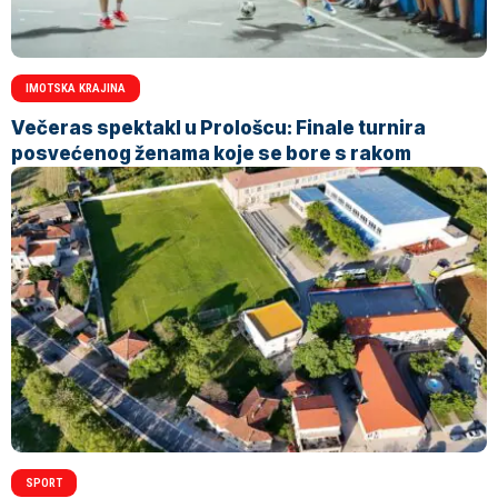
IMOTSKA KRAJINA
Večeras spektakl u Prološcu: Finale turnira
posvećenog ženama koje se bore s rakom
SPORT