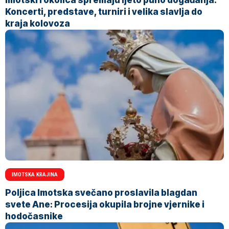
Koncerti, predstave, turniri i velika slavlja do
kraja kolovoza
IMOTSKA KRAJINA
Poljica Imotska svečano proslavila blagdan
svete Ane: Procesija okupila brojne vjernike i
hodočasnike