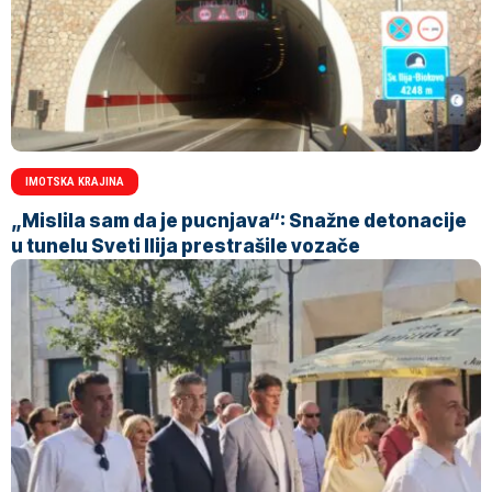
IMOTSKA KRAJINA
„Mislila sam da je pucnjava“: Snažne detonacije
u tunelu Sveti Ilija prestrašile vozače