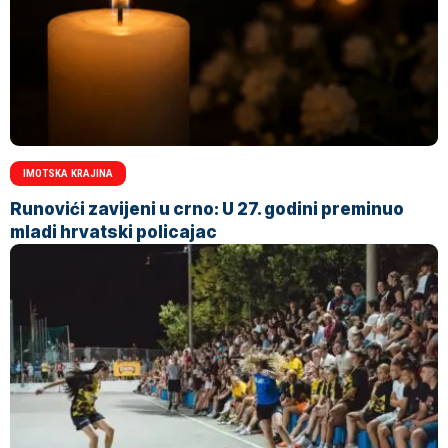
IMOTSKA KRAJINA
Runovići zavijeni u crno: U 27. godini preminuo
mladi hrvatski policajac