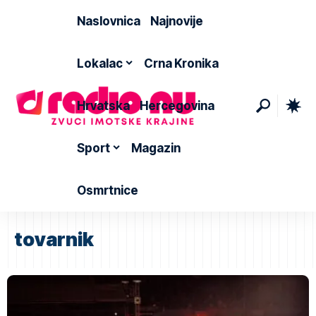
Naslovnica
Najnovije
Lokalac
Crna Kronika
Hrvatska
Hercegovina
Sport
Magazin
Osmrtnice
tovarnik