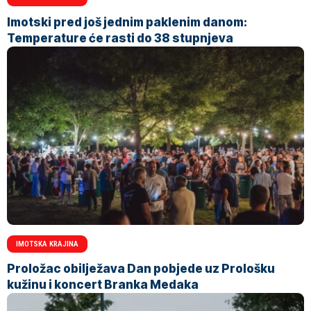
Imotski pred još jednim paklenim danom:
Temperature će rasti do 38 stupnjeva
IMOTSKA KRAJINA
Proložac obilježava Dan pobjede uz Prološku
kužinu i koncert Branka Medaka