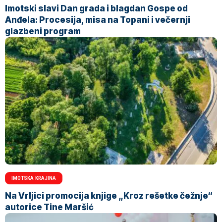
Imotski slavi Dan grada i blagdan Gospe od
Anđela: Procesija, misa na Topani i večernji
glazbeni program
IMOTSKA KRAJINA
Na Vrljici promocija knjige „Kroz rešetke čežnje“
autorice Tine Maršić