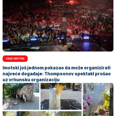
GRAD IMOTSKI
Imotski još jednom pokazao da može organizirati
najveće događaje: Thompsonov spektakl prošao
uz vrhunsku organizaciju