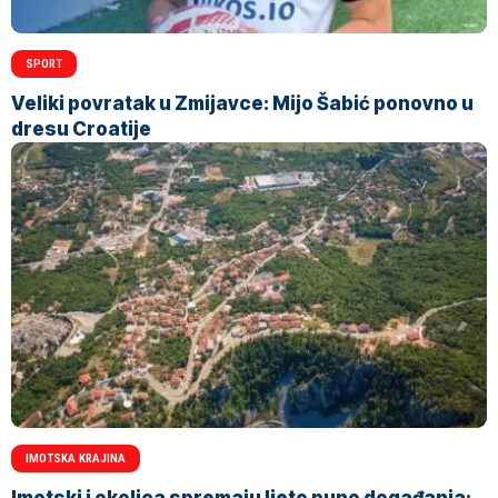
SPORT
Veliki povratak u Zmijavce: Mijo Šabić ponovno u
dresu Croatije
IMOTSKA KRAJINA
Imotski i okolica spremaju ljeto puno događanja: