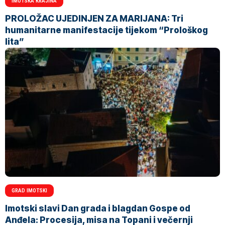
IMOTSKA KRAJINA
PROLOŽAC UJEDINJEN ZA MARIJANA: Tri
humanitarne manifestacije tijekom “Prološkog
lita”
GRAD IMOTSKI
Imotski slavi Dan grada i blagdan Gospe od
Anđela: Procesija, misa na Topani i večernji