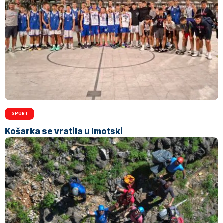
SPORT
Košarka se vratila u Imotski