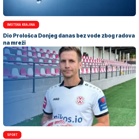
IMOTSKA KRAJINA
Dio Prološca Donjeg danas bez vode zbog radova
na mreži
SPORT