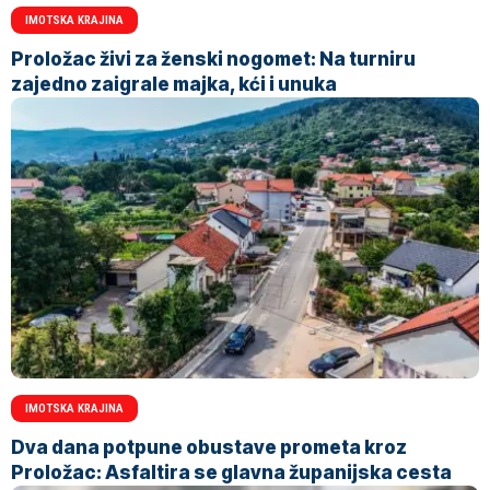
IMOTSKA KRAJINA
Proložac živi za ženski nogomet: Na turniru
zajedno zaigrale majka, kći i unuka
IMOTSKA KRAJINA
Dva dana potpune obustave prometa kroz
Proložac: Asfaltira se glavna županijska cesta