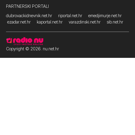
PARTNERSKI PORTALI
dubrovackidnevnik.net.hr
riportal.net.hr
emedjimurje.net.hr
ezadar.net.hr
kaportal.net.hr
varazdinski.net.hr
sib.net.hr
Copyright © 2026. nu.net.hr