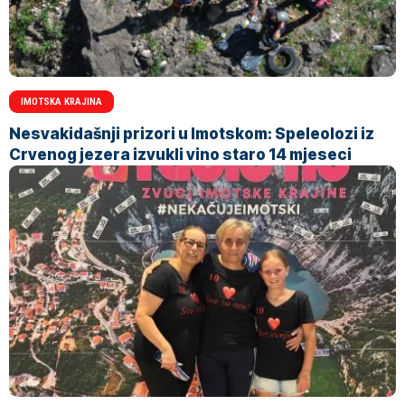
IMOTSKA KRAJINA
Nesvakidašnji prizori u Imotskom: Speleolozi iz
Crvenog jezera izvukli vino staro 14 mjeseci