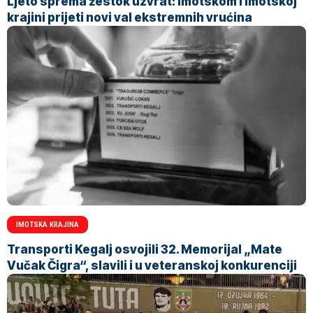
Ljeto sprema žestok uzvrat: Imotskom i Imotskoj
krajini prijeti novi val ekstremnih vrućina
IMOTSKA KRAJINA
Transporti Kegalj osvojili 32. Memorijal „Mate
Vučak Čigra“, slavili i u veteranskoj konkurenciji