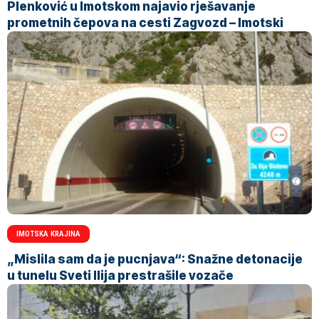
Plenković u Imotskom najavio rješavanje
prometnih čepova na cesti Zagvozd – Imotski
IMOTSKA KRAJINA
„Mislila sam da je pucnjava“: Snažne detonacije
u tunelu Sveti Ilija prestrašile vozače