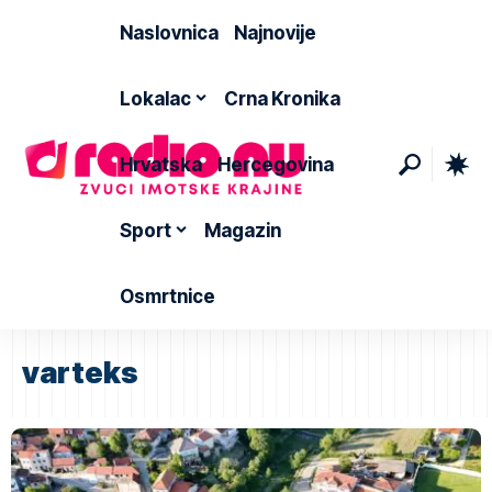
Naslovnica
Najnovije
Lokalac
Crna Kronika
Hrvatska
Hercegovina
Sport
Magazin
Osmrtnice
varteks