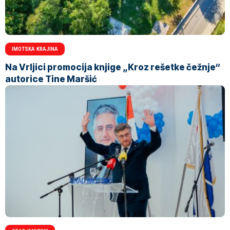
IMOTSKA KRAJINA
Na Vrljici promocija knjige „Kroz rešetke čežnje“
autorice Tine Maršić