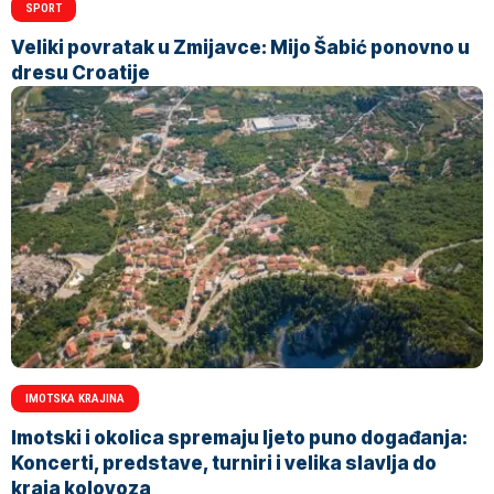
SPORT
Veliki povratak u Zmijavce: Mijo Šabić ponovno u
dresu Croatije
IMOTSKA KRAJINA
Imotski i okolica spremaju ljeto puno događanja:
Koncerti, predstave, turniri i velika slavlja do
kraja kolovoza