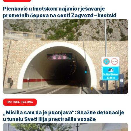
Plenković u Imotskom najavio rješavanje
prometnih čepova na cesti Zagvozd – Imotski
IMOTSKA KRAJINA
„Mislila sam da je pucnjava“: Snažne detonacije
u tunelu Sveti Ilija prestrašile vozače