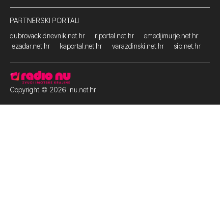
PARTNERSKI PORTALI
dubrovackidnevnik.net.hr
riportal.net.hr
emedjimurje.net.hr
ezadar.net.hr
kaportal.net.hr
varazdinski.net.hr
sib.net.hr
Copyright © 2026. nu.net.hr