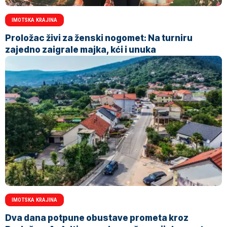
IMOTSKA KRAJINA
Proložac živi za ženski nogomet: Na turniru
zajedno zaigrale majka, kći i unuka
IMOTSKA KRAJINA
Dva dana potpune obustave prometa kroz