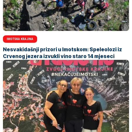
IMOTSKA KRAJINA
Nesvakidašnji prizori u Imotskom: Speleolozi iz
Crvenog jezera izvukli vino staro 14 mjeseci