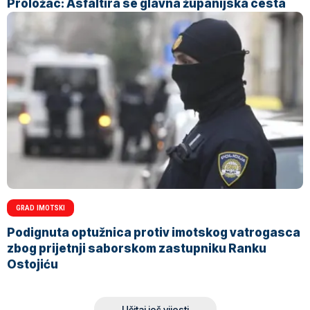
Proložac: Asfaltira se glavna županijska cesta
GRAD IMOTSKI
Podignuta optužnica protiv imotskog vatrogasca
zbog prijetnji saborskom zastupniku Ranku
Ostojiću
Učitaj još vijesti