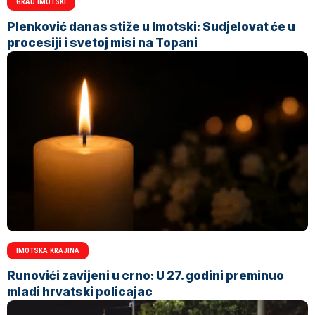
GRAD IMOTSKI
Plenković danas stiže u Imotski: Sudjelovat će u
procesiji i svetoj misi na Topani
IMOTSKA KRAJINA
Runovići zavijeni u crno: U 27. godini preminuo
mladi hrvatski policajac