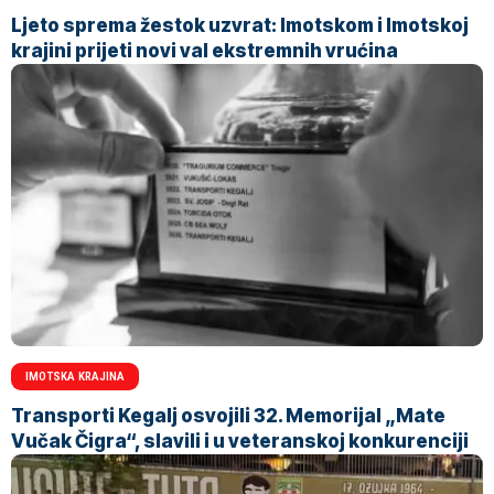
Ljeto sprema žestok uzvrat: Imotskom i Imotskoj
krajini prijeti novi val ekstremnih vrućina
IMOTSKA KRAJINA
Transporti Kegalj osvojili 32. Memorijal „Mate
Vučak Čigra“, slavili i u veteranskoj konkurenciji