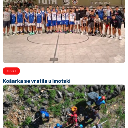
SPORT
Košarka se vratila u Imotski