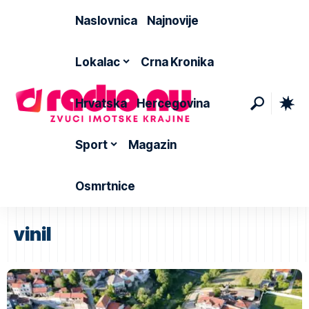
Naslovnica
Najnovije
Lokalac
Crna Kronika
Hrvatska
Hercegovina
Sport
Magazin
Osmrtnice
vinil