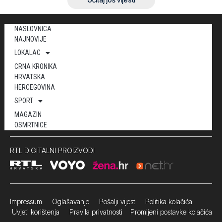
NASLOVNICA
NAJNOVIJE
LOKALAC
CRNA KRONIKA
HRVATSKA
HERCEGOVINA
SPORT
MAGAZIN
OSMRTNICE
RTL DIGITALNI PROIZVODI
Impressum
Oglašavanje Pošalji vijest
Politika kolačića
Uvjeti korištenja
Pravila privatnosti
Promijeni postavke kolačića