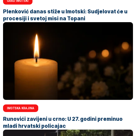
GRAD IMOTSKI
Plenković danas stiže u Imotski: Sudjelovat će u
procesiji i svetoj misi na Topani
IMOTSKA KRAJINA
Runovići zavijeni u crno: U 27. godini preminuo
mladi hrvatski policajac