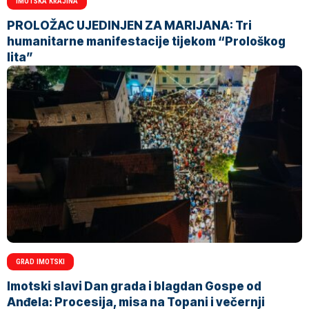
IMOTSKA KRAJINA
PROLOŽAC UJEDINJEN ZA MARIJANA: Tri
humanitarne manifestacije tijekom “Prološkog
lita”
GRAD IMOTSKI
Imotski slavi Dan grada i blagdan Gospe od
Anđela: Procesija, misa na Topani i večernji