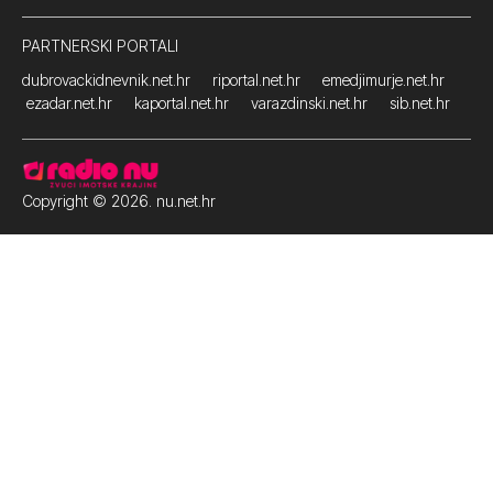
PARTNERSKI PORTALI
dubrovackidnevnik.net.hr
riportal.net.hr
emedjimurje.net.hr
ezadar.net.hr
kaportal.net.hr
varazdinski.net.hr
sib.net.hr
Copyright © 2026. nu.net.hr