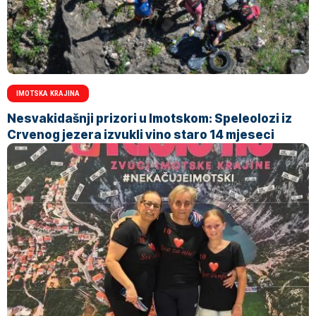
IMOTSKA KRAJINA
Nesvakidašnji prizori u Imotskom: Speleolozi iz
Crvenog jezera izvukli vino staro 14 mjeseci