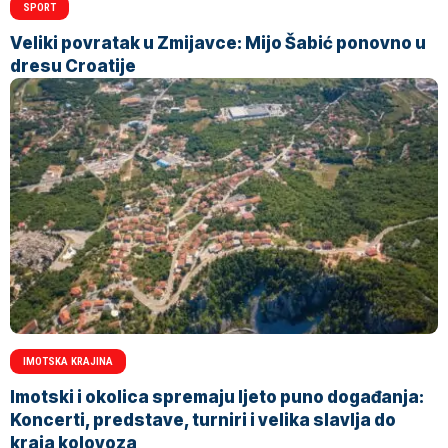
SPORT
Veliki povratak u Zmijavce: Mijo Šabić ponovno u
dresu Croatije
IMOTSKA KRAJINA
Imotski i okolica spremaju ljeto puno događanja:
Koncerti, predstave, turniri i velika slavlja do
kraja kolovoza