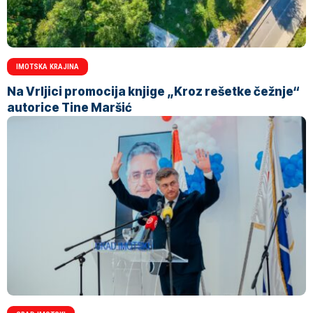
IMOTSKA KRAJINA
Na Vrljici promocija knjige „Kroz rešetke čežnje“
autorice Tine Maršić