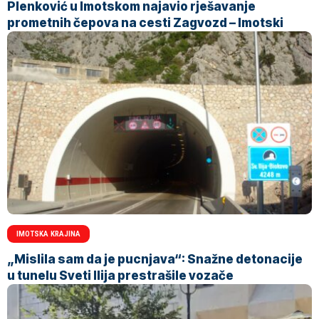
Plenković u Imotskom najavio rješavanje
prometnih čepova na cesti Zagvozd – Imotski
IMOTSKA KRAJINA
„Mislila sam da je pucnjava“: Snažne detonacije
u tunelu Sveti Ilija prestrašile vozače