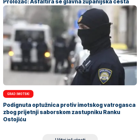
Proložac: Asfaltira se glavna županijska cesta
GRAD IMOTSKI
Podignuta optužnica protiv imotskog vatrogasca
zbog prijetnji saborskom zastupniku Ranku
Ostojiću
Učitaj još vijesti