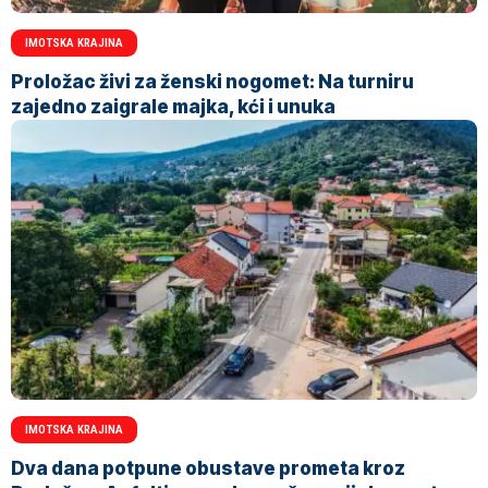
IMOTSKA KRAJINA
Proložac živi za ženski nogomet: Na turniru
zajedno zaigrale majka, kći i unuka
IMOTSKA KRAJINA
Dva dana potpune obustave prometa kroz