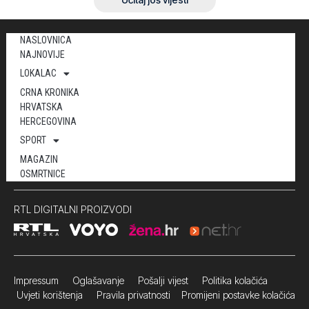
NASLOVNICA
NAJNOVIJE
LOKALAC
CRNA KRONIKA
HRVATSKA
HERCEGOVINA
SPORT
MAGAZIN
OSMRTNICE
RTL DIGITALNI PROIZVODI
Impressum
Oglašavanje Pošalji vijest
Politika kolačića
Uvjeti korištenja
Pravila privatnosti
Promijeni postavke kolačića