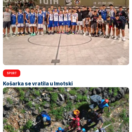
SPORT
Košarka se vratila u Imotski