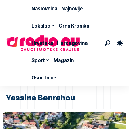
Naslovnica
Najnovije
Lokalac
Crna Kronika
Hrvatska
Hercegovina
Sport
Magazin
Osmrtnice
Yassine Benrahou