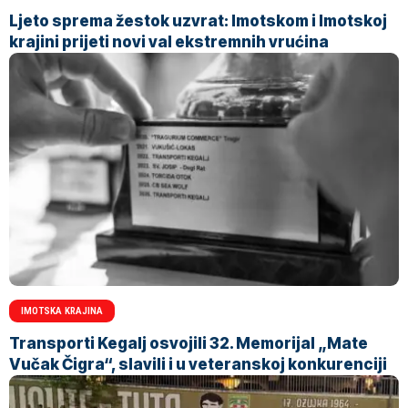
Ljeto sprema žestok uzvrat: Imotskom i Imotskoj
krajini prijeti novi val ekstremnih vrućina
IMOTSKA KRAJINA
Transporti Kegalj osvojili 32. Memorijal „Mate
Vučak Čigra“, slavili i u veteranskoj konkurenciji