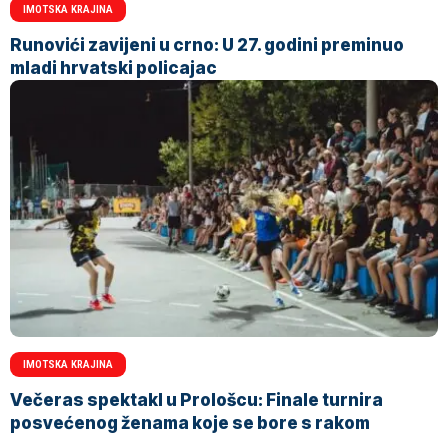
IMOTSKA KRAJINA
Runovići zavijeni u crno: U 27. godini preminuo
mladi hrvatski policajac
IMOTSKA KRAJINA
Večeras spektakl u Prološcu: Finale turnira
posvećenog ženama koje se bore s rakom