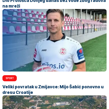
Dio Prološca Donjeg danas bez vode zbog radova
na mreži
SPORT
Veliki povratak u Zmijavce: Mijo Šabić ponovno u
dresu Croatije