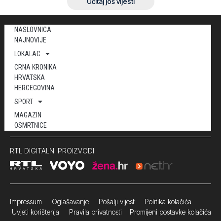
Učitaj još vijesti
NASLOVNICA
NAJNOVIJE
LOKALAC
CRNA KRONIKA
HRVATSKA
HERCEGOVINA
SPORT
MAGAZIN
OSMRTNICE
RTL DIGITALNI PROIZVODI
Impressum
Oglašavanje Pošalji vijest
Politika kolačića
Uvjeti korištenja
Pravila privatnosti
Promijeni postavke kolačića