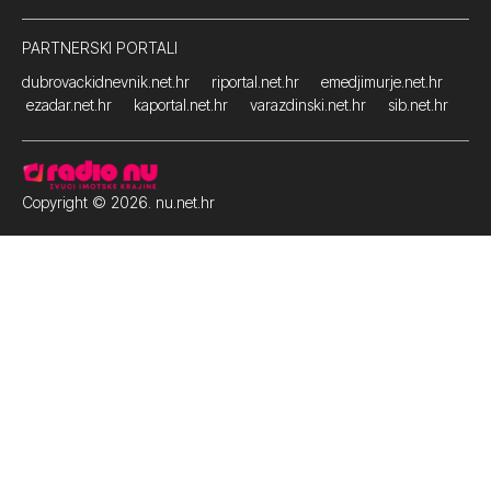
PARTNERSKI PORTALI
dubrovackidnevnik.net.hr
riportal.net.hr
emedjimurje.net.hr
ezadar.net.hr
kaportal.net.hr
varazdinski.net.hr
sib.net.hr
Copyright © 2026. nu.net.hr