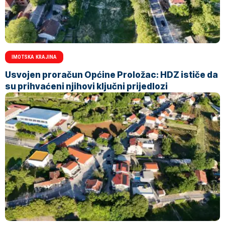
IMOTSKA KRAJINA
Usvojen proračun Općine Proložac: HDZ ističe da
su prihvaćeni njihovi ključni prijedlozi