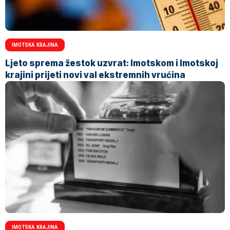
IMOTSKA KRAJINA
Ljeto sprema žestok uzvrat: Imotskom i Imotskoj
krajini prijeti novi val ekstremnih vrućina
IMOTSKA KRAJINA