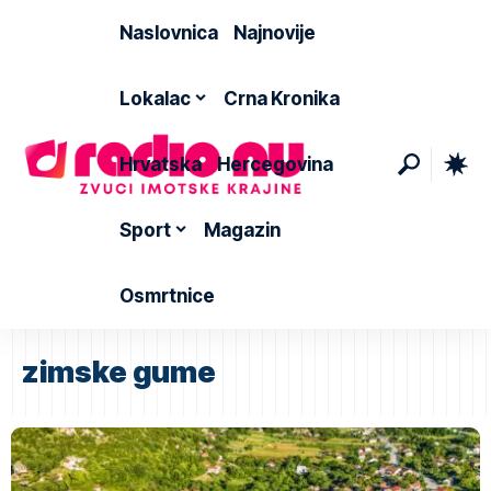
Naslovnica
Najnovije
Lokalac
Crna Kronika
Hrvatska
Hercegovina
Sport
Magazin
Osmrtnice
zimske gume