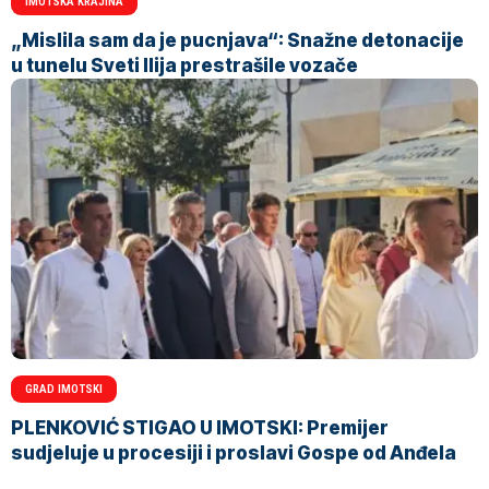
IMOTSKA KRAJINA
„Mislila sam da je pucnjava“: Snažne detonacije
u tunelu Sveti Ilija prestrašile vozače
GRAD IMOTSKI
PLENKOVIĆ STIGAO U IMOTSKI: Premijer
sudjeluje u procesiji i proslavi Gospe od Anđela