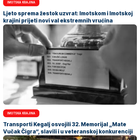
IMOTSKA KRAJINA
Ljeto sprema žestok uzvrat: Imotskom i Imotskoj
krajini prijeti novi val ekstremnih vrućina
IMOTSKA KRAJINA
Transporti Kegalj osvojili 32. Memorijal „Mate
Vučak Čigra“, slavili i u veteranskoj konkurenciji