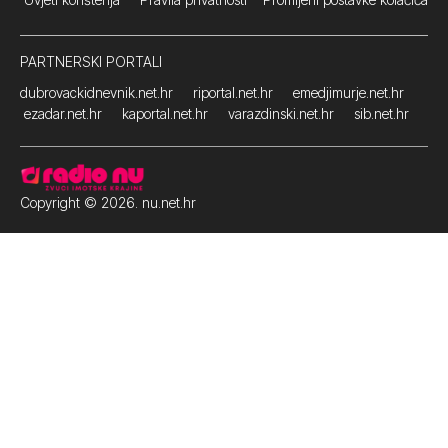
PARTNERSKI PORTALI
dubrovackidnevnik.net.hr
riportal.net.hr
emedjimurje.net.hr
ezadar.net.hr
kaportal.net.hr
varazdinski.net.hr
sib.net.hr
Copyright © 2026. nu.net.hr