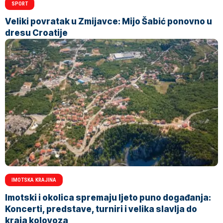
SPORT
Veliki povratak u Zmijavce: Mijo Šabić ponovno u
dresu Croatije
IMOTSKA KRAJINA
Imotski i okolica spremaju ljeto puno događanja:
Koncerti, predstave, turniri i velika slavlja do
kraja kolovoza