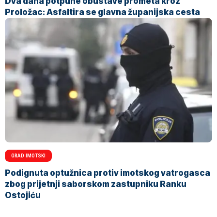
Dva dana potpune obustave prometa kroz
Proložac: Asfaltira se glavna županijska cesta
GRAD IMOTSKI
Podignuta optužnica protiv imotskog vatrogasca
zbog prijetnji saborskom zastupniku Ranku
Ostojiću