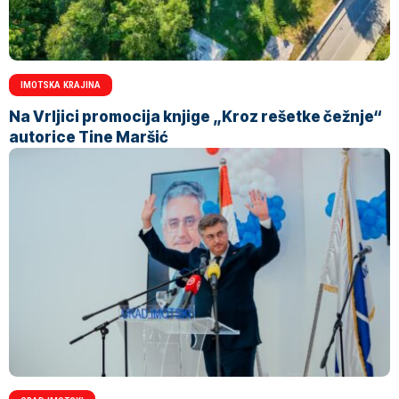
IMOTSKA KRAJINA
Na Vrljici promocija knjige „Kroz rešetke čežnje“
autorice Tine Maršić