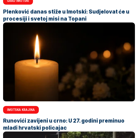
GRAD IMOTSKI
Plenković danas stiže u Imotski: Sudjelovat će u
procesiji i svetoj misi na Topani
IMOTSKA KRAJINA
Runovići zavijeni u crno: U 27. godini preminuo
mladi hrvatski policajac