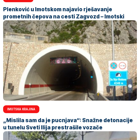
Plenković u Imotskom najavio rješavanje
prometnih čepova na cesti Zagvozd – Imotski
IMOTSKA KRAJINA
„Mislila sam da je pucnjava“: Snažne detonacije
u tunelu Sveti Ilija prestrašile vozače