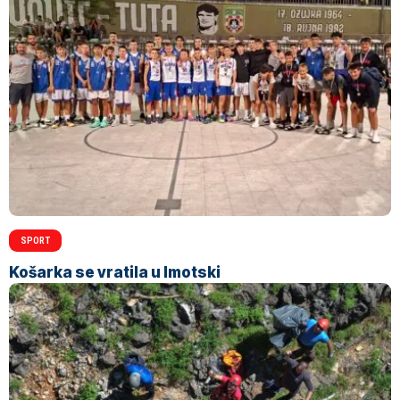
SPORT
Košarka se vratila u Imotski