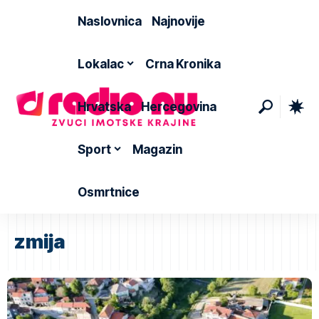
Naslovnica
Najnovije
Lokalac
Crna Kronika
Hrvatska
Hercegovina
Sport
Magazin
Osmrtnice
zmija