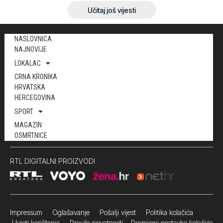
Učitaj još vijesti
NASLOVNICA
NAJNOVIJE
LOKALAC
CRNA KRONIKA
HRVATSKA
HERCEGOVINA
SPORT
MAGAZIN
OSMRTNICE
RTL DIGITALNI PROIZVODI
Impressum
Oglašavanje Pošalji vijest
Politika kolačića
Uvjeti korištenja
Pravila privatnosti
Promijeni postavke kolačića