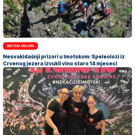
IMOTSKA KRAJINA
Nesvakidašnji prizori u Imotskom: Speleolozi iz
Crvenog jezera izvukli vino staro 14 mjeseci