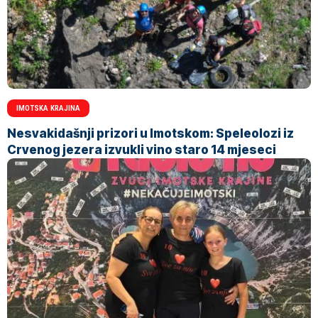
IMOTSKA KRAJINA
Nesvakidašnji prizori u Imotskom: Speleolozi iz
Crvenog jezera izvukli vino staro 14 mjeseci