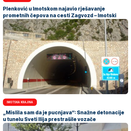
Plenković u Imotskom najavio rješavanje
prometnih čepova na cesti Zagvozd – Imotski
IMOTSKA KRAJINA
„Mislila sam da je pucnjava“: Snažne detonacije
u tunelu Sveti Ilija prestrašile vozače