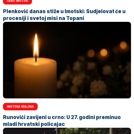
GRAD IMOTSKI
Plenković danas stiže u Imotski: Sudjelovat će u
procesiji i svetoj misi na Topani
IMOTSKA KRAJINA
Runovići zavijeni u crno: U 27. godini preminuo
mladi hrvatski policajac