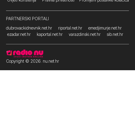
PARTNERSKI PORTALI
dubrovackidnevnik.net.hr
riportal.net.hr
emedjimurje.net.hr
ezadar.net.hr
kaportal.net.hr
varazdinski.net.hr
sib.net.hr
Copyright © 2026. nu.net.hr