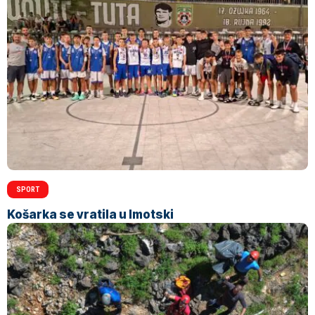
SPORT
Košarka se vratila u Imotski