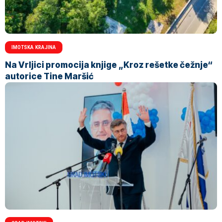
IMOTSKA KRAJINA
Na Vrljici promocija knjige „Kroz rešetke čežnje“
autorice Tine Maršić