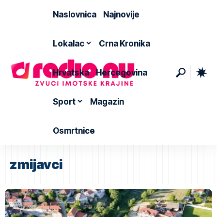
Naslovnica
Najnovije
Lokalac
Crna Kronika
Hrvatska
Hercegovina
Sport
Magazin
Osmrtnice
zmijavci