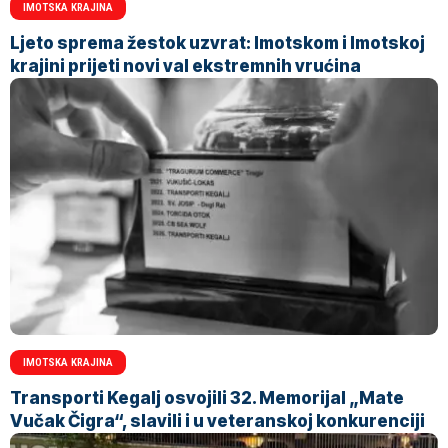
IMOTSKA KRAJINA
Ljeto sprema žestok uzvrat: Imotskom i Imotskoj
krajini prijeti novi val ekstremnih vrućina
IMOTSKA KRAJINA
Transporti Kegalj osvojili 32. Memorijal „Mate
Vučak Čigra“, slavili i u veteranskoj konkurenciji