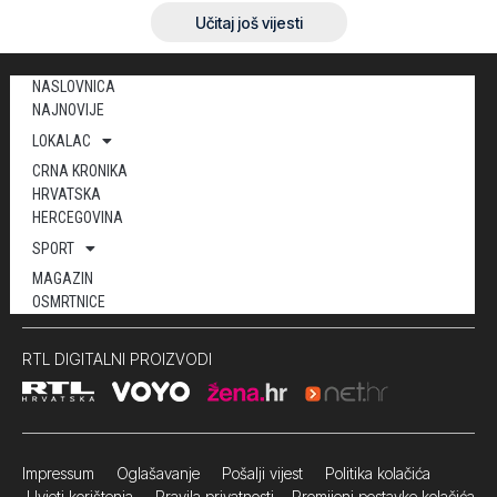
Učitaj još vijesti
NASLOVNICA
NAJNOVIJE
LOKALAC
CRNA KRONIKA
HRVATSKA
HERCEGOVINA
SPORT
MAGAZIN
OSMRTNICE
RTL DIGITALNI PROIZVODI
Impressum
Oglašavanje Pošalji vijest
Politika kolačića
Uvjeti korištenja
Pravila privatnosti
Promijeni postavke kolačića