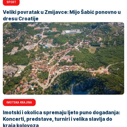
SPORT
Veliki povratak u Zmijavce: Mijo Šabić ponovno u
dresu Croatije
IMOTSKA KRAJINA
Imotski i okolica spremaju ljeto puno događanja:
Koncerti, predstave, turniri i velika slavlja do
kraja kolovoza