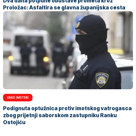
Dva dana potpune obustave prometa kroz
Proložac: Asfaltira se glavna županijska cesta
GRAD IMOTSKI
Podignuta optužnica protiv imotskog vatrogasca
zbog prijetnji saborskom zastupniku Ranku
Ostojiću