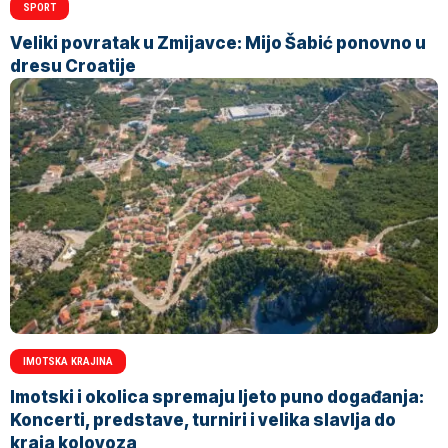
SPORT
Veliki povratak u Zmijavce: Mijo Šabić ponovno u
dresu Croatije
IMOTSKA KRAJINA
Imotski i okolica spremaju ljeto puno događanja:
Koncerti, predstave, turniri i velika slavlja do
kraja kolovoza