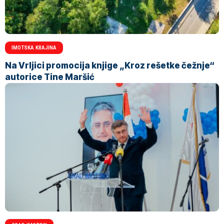
IMOTSKA KRAJINA
Na Vrljici promocija knjige „Kroz rešetke čežnje“
autorice Tine Maršić