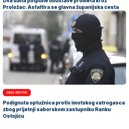
Dva dana potpune obustave prometa kroz
Proložac: Asfaltira se glavna županijska cesta
GRAD IMOTSKI
Podignuta optužnica protiv imotskog vatrogasca
zbog prijetnji saborskom zastupniku Ranku
Ostojiću