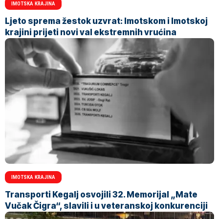
IMOTSKA KRAJINA
Ljeto sprema žestok uzvrat: Imotskom i Imotskoj
krajini prijeti novi val ekstremnih vrućina
IMOTSKA KRAJINA
Transporti Kegalj osvojili 32. Memorijal „Mate
Vučak Čigra“, slavili i u veteranskoj konkurenciji