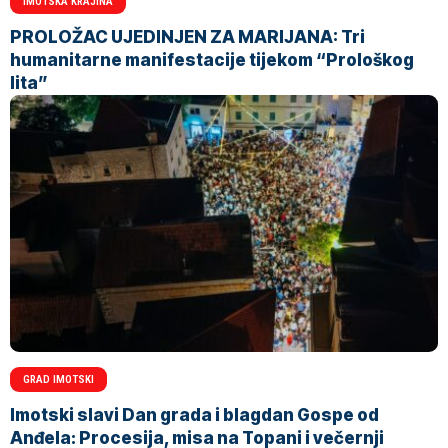
IMOTSKA KRAJINA
PROLOŽAC UJEDINJEN ZA MARIJANA: Tri
humanitarne manifestacije tijekom “Prološkog
lita”
GRAD IMOTSKI
Imotski slavi Dan grada i blagdan Gospe od
Anđela: Procesija, misa na Topani i večernji