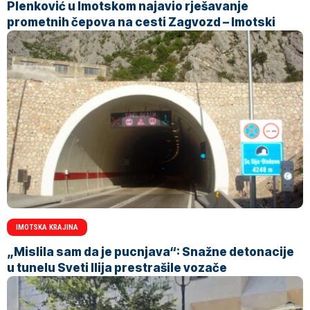
Plenković u Imotskom najavio rješavanje
prometnih čepova na cesti Zagvozd – Imotski
IMOTSKA KRAJINA
„Mislila sam da je pucnjava“: Snažne detonacije
u tunelu Sveti Ilija prestrašile vozače