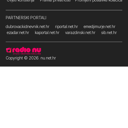
PARTNERSKI PORTALI
dubrovackidnevnik.net.hr
riportal.net.hr
emedjimurje.net.hr
ezadar.net.hr
kaportal.net.hr
varazdinski.net.hr
sib.net.hr
Copyright © 2026. nu.net.hr