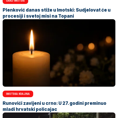
GRAD IMOTSKI
Plenković danas stiže u Imotski: Sudjelovat će u
procesiji i svetoj misi na Topani
IMOTSKA KRAJINA
Runovići zavijeni u crno: U 27. godini preminuo
mladi hrvatski policajac