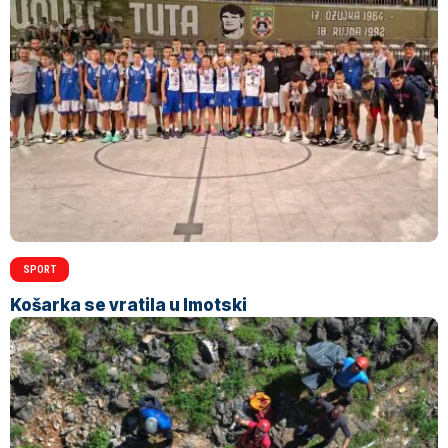
SPORT
Košarka se vratila u Imotski