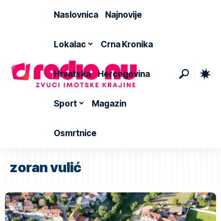
Naslovnica
Najnovije
Lokalac
Crna Kronika
Hrvatska
Hercegovina
Sport
Magazin
Osmrtnice
zoran vulić