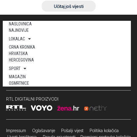
Učitaj još vijesti
NASLOVNICA
NAJNOVIJE
LOKALAC
CRNA KRONIKA
HRVATSKA
HERCEGOVINA
SPORT
MAGAZIN
OSMRTNICE
RTL DIGITALNI PROIZVODI
Impressum
Oglašavanje Pošalji vijest
Politika kolačića
Uvjeti korištenja
Pravila privatnosti
Promijeni postavke kolačića