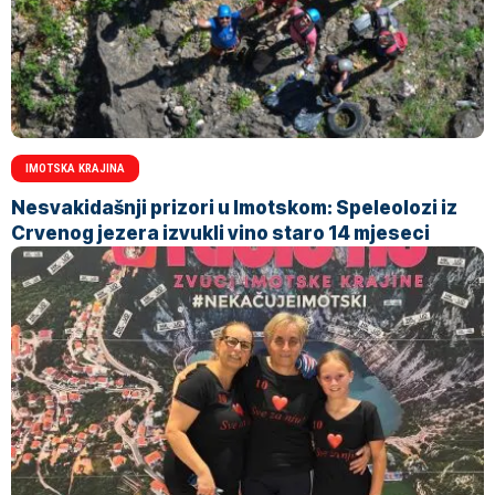
IMOTSKA KRAJINA
Nesvakidašnji prizori u Imotskom: Speleolozi iz
Crvenog jezera izvukli vino staro 14 mjeseci