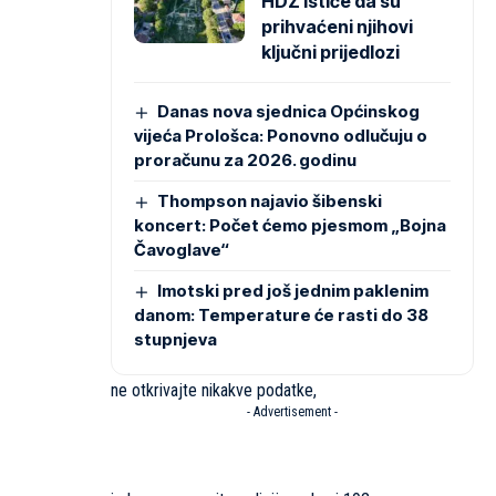
HDZ ističe da su
prihvaćeni njihovi
ključni prijedlozi
Danas nova sjednica Općinskog
vijeća Prološca: Ponovno odlučuju o
proračunu za 2026. godinu
Thompson najavio šibenski
koncert: Počet ćemo pjesmom „Bojna
Čavoglave“
Imotski pred još jednim paklenim
danom: Temperature će rasti do 38
stupnjeva
ne otkrivajte nikakve podatke,
- Advertisement -