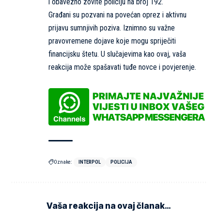
i obavezno zovite policiju na broj 192.
Građani su pozvani na povećan oprez i aktivnu
prijavu sumnjivih poziva. Iznimno su važne
pravovremene dojave koje mogu spriječiti
financijsku štetu. U slučajevima kao ovaj, vaša
reakcija može spašavati tuđe novce i povjerenje.
Oznake:
INTERPOL
POLICIJA
Vaša reakcija na ovaj članak…