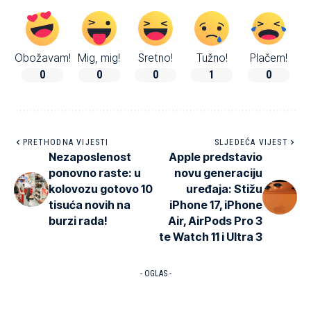
Obožavam!
Mig, mig!
Sretno!
Tužno!
Plačem!
0
0
0
1
0
PRETHODNA VIJESTI
SLJEDEĆA VIJEST
Nezaposlenost
Apple predstavio
ponovno raste: u
novu generaciju
kolovozu gotovo 10
uređaja: Stižu
tisuća novih na
iPhone 17, iPhone
burzi rada!
Air, AirPods Pro 3
te Watch 11 i Ultra 3
- OGLAS -