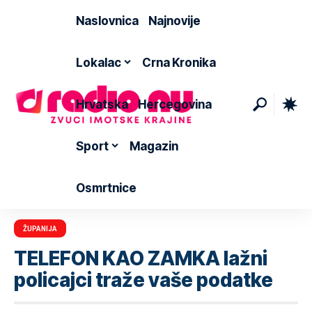
Naslovnica
Najnovije
Lokalac
Crna Kronika
Hrvatska
Hercegovina
Sport
Magazin
Osmrtnice
ŽUPANIJA
TELEFON KAO ZAMKA lažni
policajci traže vaše podatke