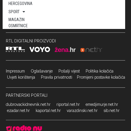
HERCEGOVINA
SPORT
MAGAZIN
OSMRTNICE
RTL DIGITALNI PROIZVODI
Impressum
Oglašavanje Pošalji vijest
Politika kolačića
Uvjeti korištenja
Pravila privatnosti
Promijeni postavke kolačića
PARTNERSKI PORTALI
dubrovackidnevnik.net.hr
riportal.net.hr
emedjimurje.net.hr
ezadar.net.hr
kaportal.net.hr
varazdinski.net.hr
sib.net.hr