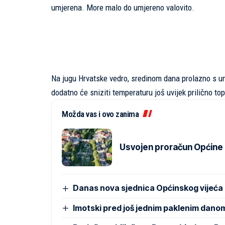
umjerena. More malo do umjereno valovito.
Na jugu Hrvatske vedro, sredinom dana prolazno s um
dodatno će sniziti temperaturu još uvijek prilično to
Možda vas i ovo zanima
Usvojen proračun Općine Pr
Danas nova sjednica Općinskog vijeća
Imotski pred još jednim paklenim dano