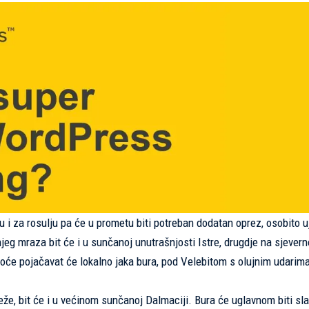
u i za rosulju pa će u prometu biti potreban dodatan oprez, osobito u
jeg mraza bit će i u sunčanoj unutrašnjosti Istre, drugdje na sjever
noće pojačavat će lokalno jaka bura, pod Velebitom s olujnim udarima
, bit će i u većinom sunčanoj Dalmaciji. Bura će uglavnom biti sla