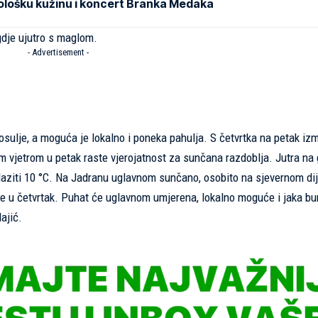
ološku kužinu i koncert Branka Medaka
gdje ujutro s maglom.
- Advertisement -
rosulje, a moguća je lokalno i poneka pahulja. S četvrtka na petak iz
im vjetrom u petak raste vjerojatnost za sunčana razdoblja. Jutra na 
elaziti 10 °C. Na Jadranu uglavnom sunčano, osobito na sjevernom di
še u četvrtak. Puhat će uglavnom umjerena, lokalno moguće i jaka bu
lajić.