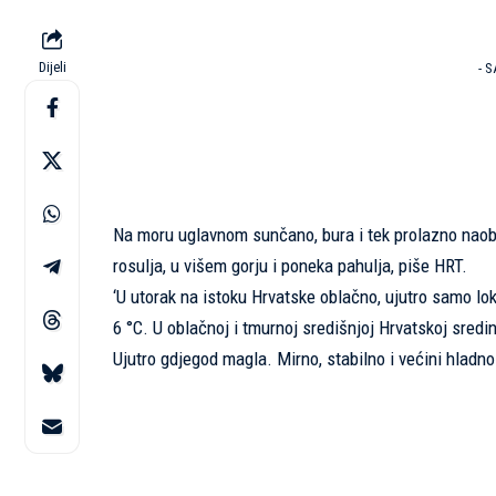
Dijeli
- 
Na moru uglavnom sunčano, bura i tek prolazno nao
rosulja, u višem gorju i poneka pahulja, piše
HRT
.
‘U utorak na istoku Hrvatske oblačno, ujutro samo l
6 °C. U oblačnoj i tmurnoj središnjoj Hrvatskoj sr
Ujutro gdjegod magla. Mirno, stabilno i većini hladn