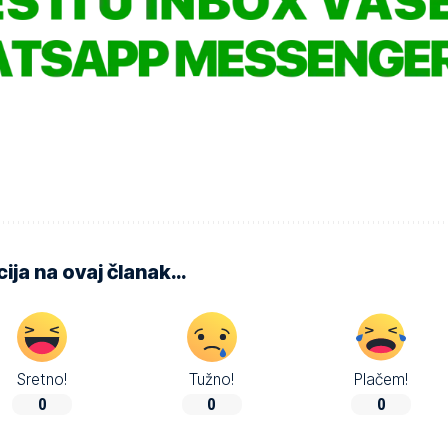
ija na ovaj članak…
Sretno!
Tužno!
Plačem!
0
0
0