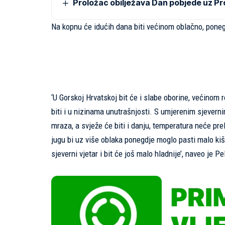
Proložac obilježava Dan pobjede uz Pr
Na kopnu će idućih dana biti većinom oblačno, pone
‘U Gorskoj Hrvatskoj bit će i slabe oborine, većinom 
biti i u nizinama unutrašnjosti. S umjerenim sjevern
mraza, a svježe će biti i danju, temperatura neće pr
jugu bi uz više oblaka ponegdje moglo pasti malo ki
sjeverni vjetar i bit će još malo hladnije’, naveo je Pe