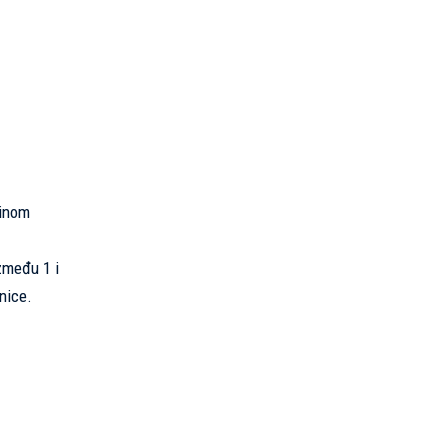
ćinom
zmeđu 1 i
nice.