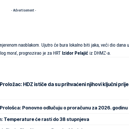
- Advertisement -
jerenom naoblakom. Ujutro će bura lokalno biti jaka, veći dio dana 
plog mora’, prognozirao je za HRT
Izidor Pelajić
iz DHMZ-a.
oložac: HDZ ističe da su prihvaćeni njihovi ključni prije
 Prološca: Ponovno odlučuju o proračunu za 2026. godinu
m: Temperature će rasti do 38 stupnjeva