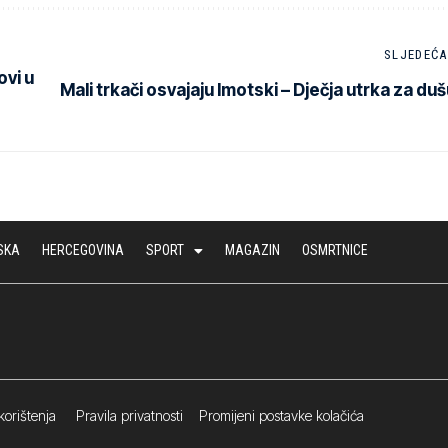
SLJEDEĆA
ovi u
Mali trkači osvajaju Imotski – Dječja utrka za duš
SKA
HERCEGOVINA
SPORT
MAGAZIN
OSMRTNICE
korištenja
Pravila privatnosti
Promijeni postavke kolačića