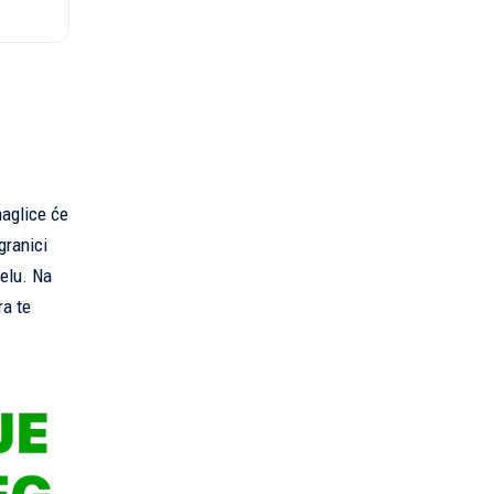
maglice će
granici
jelu. Na
ra te