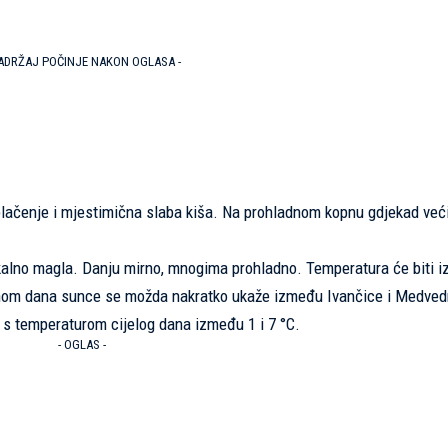
SADRŽAJ POČINJE NAKON OGLASA -
blačenje i mjestimična slaba kiša. Na prohladnom kopnu gdjekad ve
okalno magla. Danju mirno, mnogima prohladno. Temperatura će biti i
edinom dana sunce se možda nakratko ukaže između Ivančice i Medved
o s temperaturom cijelog dana između 1 i 7 °C.
- OGLAS -