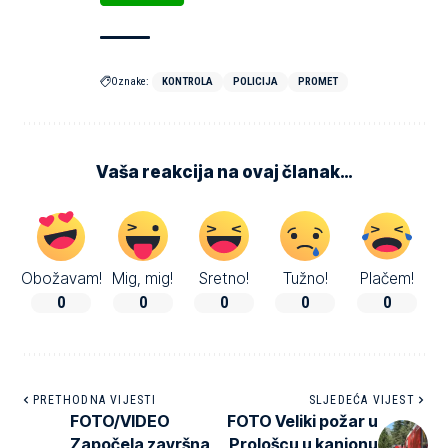
Oznake:
KONTROLA
POLICIJA
PROMET
Vaša reakcija na ovaj članak…
Obožavam!
Mig, mig!
Sretno!
Tužno!
Plačem!
0
0
0
0
0
PRETHODNA VIJESTI
SLJEDEĆA VIJEST
FOTO/VIDEO
FOTO Veliki požar u
Započela završna
Prološcu u kanjonu