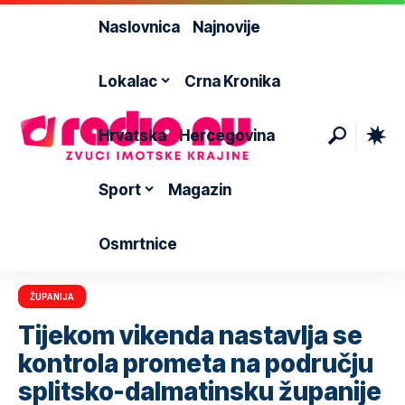
Naslovnica
Najnovije
Lokalac
Crna Kronika
Hrvatska
Hercegovina
Sport
Magazin
Osmrtnice
ŽUPANIJA
​Tijekom vikenda nastavlja se
kontrola prometa na području
splitsko-dalmatinsku županije