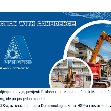
mljivijih u novijoj povijesti Prološca, jer aktualni načelnik Mate Lasić
koj, ide po još jedan mandat.
HSLS-a, uz snažnu potporu Domovinskog pokreta, HSP-a i nezavisnih 