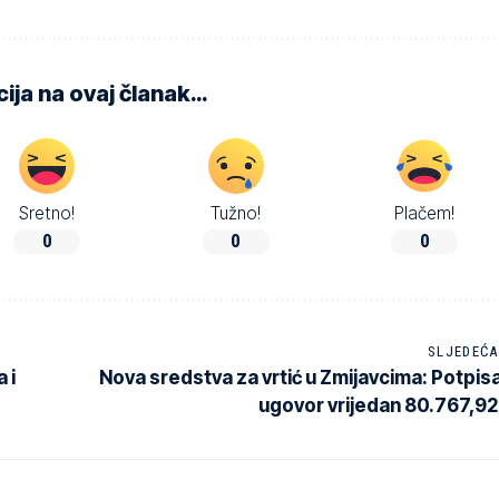
ija na ovaj članak…
Sretno!
Tužno!
Plačem!
0
0
0
SLJEDEĆA
 i
Nova sredstva za vrtić u Zmijavcima: Potpis
ugovor vrijedan 80.767,92