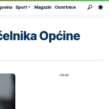
govina
Sport
Magazin
Osmrtnice
čelnika Općine
- OGLAS -