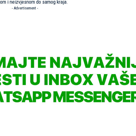
vnom i neizvjesnom do samog kraja.
- Advertisement -