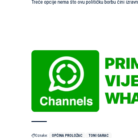
Treće opcije nema što ovu političku borbu čini izra
Oznake:
OPĆINA PROLOŽAC
TONI GARAC