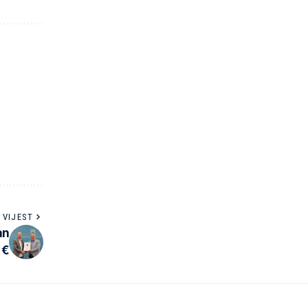
 VIJEST
an
 €