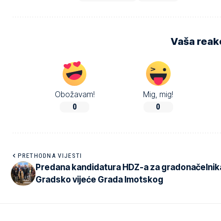
Vaša reakc
Obožavam!
Mig, mig!
0
0
PRETHODNA VIJESTI
Predana kandidatura HDZ-a za gradonačelnika
Gradsko vijeće Grada Imotskog